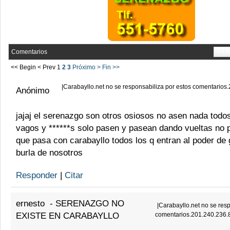
Comentarios
AÑA
<< Begin
< Prev
1
2
3
Próximo >
Fin >>
|
Carabayllo.net no se responsabiliza por estos comentarios
Anónimo
jajaj el serenazgo son otros osiosos no asen nada todo
vagos y ******s solo pasen y pasean dando vueltas no 
que pasa con carabayllo todos los q entran al poder de
burla de nosotros
Responder
|
Citar
ernesto
-
SERENAZGO NO
|
Carabayllo.net no se resp
EXISTE EN CARABAYLLO
comentarios.201.240.236.