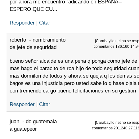
por ahora me encuentro radicando en ESPAÑA--
ESPERO QUE CU...
Responder
|
Citar
roberto
-
nombramiento
|
Carabayllo.net no se resp
de jefe de seguridad
comentarios.186.160.14.9
bueno señor alcalde es una pena q ponga como jefe de 
mas bago el paracito de roa hijo de todo seguridad cuan
mas dormilon de todos y ahora se queja q los demas s
bagos es una injusticia pero usted sabe lo q hase ojal
con tremendo cargo bueno felicitaciones en su gestion
Responder
|
Citar
juan
-
de guatemala
|
Carabayllo.net no se resp
a guatepeor
comentarios.201.240.27.11