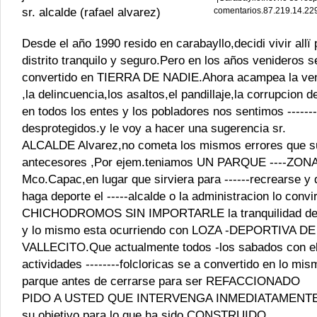
sr. alcalde (rafael alvarez)
comentarios.87.219.14.22
Desde el año 1990 resido en carabayllo,decidi vivir allï
distrito tranquilo y seguro.Pero en los años venideros se
convertido en TIERRA DE NADIE.Ahora acampea la ven
,la delincuencia,los asaltos,el pandillaje,la corrupcion 
en todos los entes y los pobladores nos sentimos -------
desprotegidos.y le voy a hacer una sugerencia sr.
ALCALDE Alvarez,no cometa los mismos errores que s
antecesores ,Por ejem.teniamos UN PARQUE ----ZON
Mco.Capac,en lugar que sirviera para ------recrearse y 
haga deporte el -----alcalde o la administracion lo convirt
CHICHODROMOS SIN IMPORTARLE la tranquilidad de -
y lo mismo esta ocurriendo con LOZA -DEPORTIVA DE
VALLECITO.Que actualmente todos -los sabados con el
actividades --------folcloricas se a convertido en lo mis
parque antes de cerrarse para ser REFACCIONADO
PIDO A USTED QUE INTERVENGA INMEDIATAMENTE,y
su objetivo para lo que ha sido CONSTRUIDO