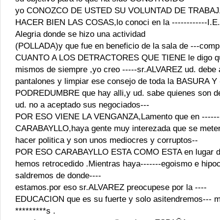
yo CONOZCO DE USTED SU VOLUNTAD DE TRABAJ
HACER BIEN LAS COSAS,lo conoci en la ------------I.E
Alegria donde se hizo una actividad
(POLLADA)y que fue en beneficio de la sala de ---com
CUANTO A LOS DETRACTORES QUE TIENE le digo qu
mismos de siempre ,yo creo -----sr.ALVAREZ ud. debe 
pantalones y limpiar ese consejo de toda la BASURA Y --
PODREDUMBRE que hay alli,y ud. sabe quienes son d
ud. no a aceptado sus negociados---
POR ESO VIENE LA VENGANZA,Lamento que en ------
CARABAYLLO,haya gente muy interezada que se mete
hacer politica y son unos mediocres y corruptos--
POR ESO CARABAYLLO ESTA COMO ESTA en lugar de
hemos retrocedido .Mientras haya-------egoismo e hipo
saldremos de donde----
estamos.por eso sr.ALVAREZ preocupese por la ----
EDUCACION que es su fuerte y solo asitendremos--- 
*********s .