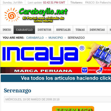
Sunday
, Jul 08th
Last update
02:42:31 PM GMT
Titulares:
PASCUAL POMA Presid
INICIO
CARABAYLLO
DISTRITOS
ESPECIALES
TEMAS
DENUNCIAS
YOU ARE HERE:
CARABAYLLO
MUNICIPIO
SERENAZGO
Serenazgo
MIÉRCOLES, 19 DE MARZO DE 2008 20:18