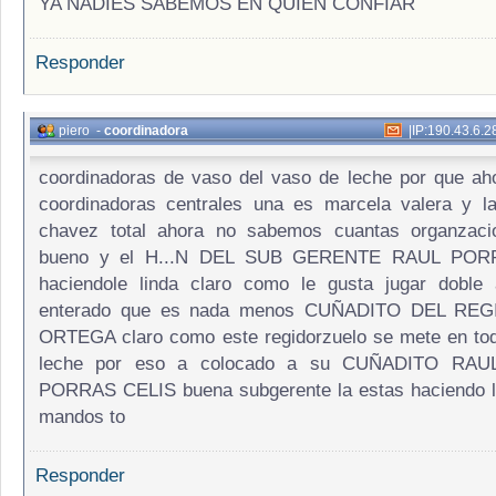
YA NADIES SABEMOS EN QUIEN CONFIAR
Responder
piero
-
coordinadora
|
IP:190.43.6.2
coordinadoras de vaso del vaso de leche por que ah
coordinadoras centrales una es marcela valera y la
chavez total ahora no sabemos cuantas organzac
bueno y el H...N DEL SUB GERENTE RAUL PORR
haciendole linda claro como le gusta jugar dobl
enterado que es nada menos CUÑADITO DEL RE
ORTEGA claro como este regidorzuelo se mete en tod
leche por eso a colocado a su CUÑADITO RA
PORRAS CELIS buena subgerente la estas haciendo li
mandos to
Responder