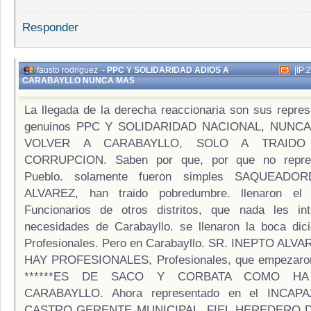
Responder
fausto rodriguez
-
PPC Y SOLIDARIDAD ADIOS A
|
IP:
CARABAYLLO NUNCA MAS
La llegada de la derecha reaccionaria son sus repre
genuinos PPC Y SOLIDARIDAD NACIONAL, NUNC
VOLVER A CARABAYLLO, SOLO A TRAIDO
CORRUPCION. Saben por que, por que no repres
Pueblo. solamente fueron simples SAQUEADO
ALVAREZ, han traido pobredumbre. llenaron el 
Funcionarios de otros distritos, que nada les in
necesidades de Carabayllo. se llenaron la boca dic
Profesionales. Pero en Carabayllo. SR. INEPTO ALV
HAY PROFESIONALES, Profesionales, que empezaron
******ES DE SACO Y CORBATA COMO HA
CARABAYLLO. Ahora representado en el INCAP
CASTRO GERENTE MUNICIPAL. FIEL HEREDERO 