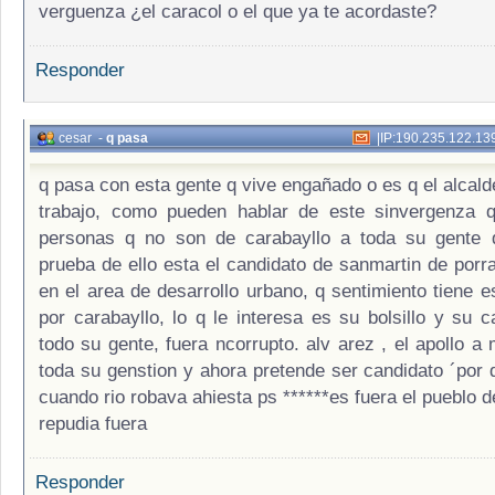
verguenza ¿el caracol o el que ya te acordaste?
Responder
cesar
-
q pasa
|
IP:190.235.122.13
q pasa con esta gente q vive engañado o es q el alcald
trabajo, como pueden hablar de este sinvergenza q
personas q no son de carabayllo a toda su gente d
prueba de ello esta el candidato de sanmartin de porra
en el area de desarrollo urbano, q sentimiento tiene e
por carabayllo, lo q le interesa es su bolsillo y su c
todo su gente, fuera ncorrupto. alv arez , el apollo a 
toda su genstion y ahora pretende ser candidato ´por 
cuando rio robava ahiesta ps ******es fuera el pueblo d
repudia fuera
Responder