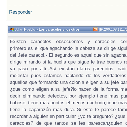
Responder
JUan Pueblo
-
Los caracoles y los otros
|
IP:200.108.111.7
Existen caracoles obsecuentes y caracoles cons
primero es el que agachando la cabeza se dirige sigui
del Jefe caracol.-.El segundo es aquel que sin agacha
dirige mirando si la huella que sigue le trae buenos 
ya paso por allí.-Así existan claros parecidos, na
molestar pues estamos hablando de los verdaderos
aquellos que formando una colonia eligen a su jefe par
¿que como eligen a su jefe?lo hacen de la forma ma
decir eliminando defectos, por ejemplo tiene mas p
baboso, tiene mas puntos el menos cachudo,tiene mas
tiene la caparazón mas dura.-Si esto te parece fami
recordar a alguien en particular ¿yo te pregunto? ¿que 
caracoles? de que tantos se les parescan¿quien 