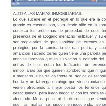
oscar
-
cooperativa chacra cerro tierra de
|
IP:190
nadie
ALTO A LAS MAFIAS INMOBILIARIAS.
Lo que sucede en el pedregal en lo que era la co
grande es escandaloso, vivo desde niño en la zon
conozco los problemas de propiedad de esos ter
presencia de el abogado menacho mulbauer y su 
ser propietarios de gran cantidad de terrenos en 
protegido por la comisaria de san pedro, y abu
amancios salcedo torres quien tiene una parcela p
ananias tarazona que es su vecino al costado del r
detras de ellos estan los traficantes de terreno
inmobiliarias por que quieren aprobechar que ningun
a menacho le ha salido frente su socios de fechori
huerta y un tal vega domingo que viene rondando 
vienen ofreciendo al mejor postor los terrenos q
desocupados, para luego negociar con los portales
alcostado. Me da pena mi distrito que sigue siend
que las mafias se siguen enriqueciendo. seño