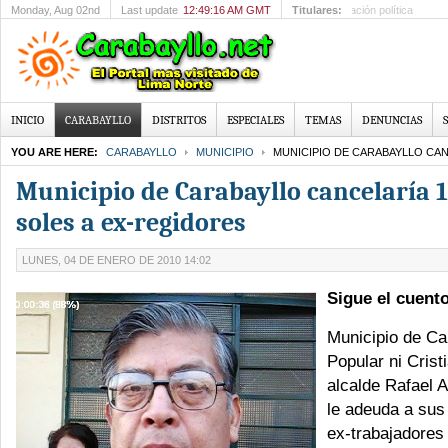
Monday
, Aug 02nd
Last update
12:49:16 AM GMT
Titulares:
Toño Centella convie
INICIO
CARABAYLLO
DISTRITOS
ESPECIALES
TEMAS
DENUNCIAS
YOU ARE HERE:
CARABAYLLO
MUNICIPIO
MUNICIPIO DE CARABAYLLO CANC
Municipio de Carabayllo cancelaría 
soles a ex-regidores
LUNES, 04 DE ENERO DE 2010 14:02
Sigue el cuent
Municipio de Ca
Popular ni Crist
alcalde Rafael 
le adeuda a sus
ex-trabajadores