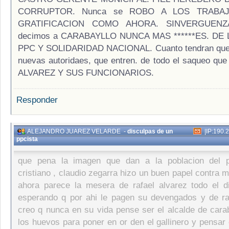
CORRUPTOR. Nunca se ROBO A LOS TRABA
GRATIFICACION COMO AHORA. SINVERGUENZA
decimos a CARABAYLLO NUNCA MAS ******ES. DE
PPC Y SOLIDARIDAD NACIONAL. Cuanto tendran que i
nuevas autoridaes, que entren. de todo el saqueo que
ALVAREZ Y SUS FUNCIONARIOS.
Responder
ALEJANDRO JUAREZ VELARDE
-
disculpas de un
|
IP:190.
ppcista
que pena la imagen que dan a la poblacion del p
cristiano , claudio zegarra hizo un buen papel contra m
ahora parece la mesera de rafael alvarez todo el d
esperando q por ahi le pagen su devengados y de ra
creo q nunca en su vida pense ser el alcalde de caraba
los huevos para poner en or den el gallinero y pensar