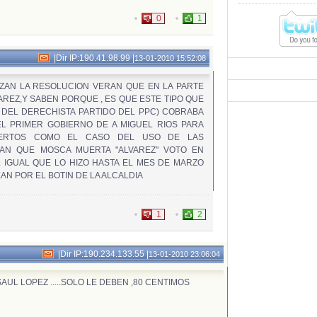
0
1
|
Dir IP:190.41.98.99
|
13-01-2010 15:52:08
IZAN LA RESOLUCION VERAN QUE EN LA PARTE
REZ,Y SABEN PORQUE , ES QUE ESTE TIPO QUE
E DEL DERECHISTA PARTIDO DEL PPC) COBRABA
L PRIMER GOBIERNO DE A MIGUEL RIOS PARA
BERTOS COMO EL CASO DEL USO DE LAS
AN QUE MOSCA MUERTA "ALVAREZ" VOTO EN
L IGUAL QUE LO HIZO HASTA EL MES DE MARZO
AN POR EL BOTIN DE LA ALCALDIA
1
2
|
Dir IP:190.234.133.55
|
13-01-2010 23:06:04
y a SAUL LOPEZ .....SOLO LE DEBEN ,80 CENTIMOS