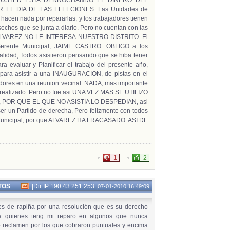
REZ USTED ESTA DERROCHANDO EL DINERO DEL
 EL DIA DE LAS ELEECIONES. Las Unidades de
hacen nada por repararlas, y los trabajadores tienen
sechos que se junta a diario. Pero no cuentan con las
. ALVAREZ NO LE INTERESA NUESTRO DISTRITO. El
Gerente Municipal, JAIME CASTRO. OBLIGO a los
alidad, Todos asistieron pensando que se hiba tener
ra evaluar y Planificar el trabajo del presente año,
para asistir a una INAUGURACION, de pistas en el
adores en una reunion vecinal. NADA, mas importante
o realizado. Pero no fue asi UNA VEZ MAS SE UTILIZO
POR QUE EL QUE NO ASISTIA LO DESPEDIAN, asi
r un Partido de derecha, Pero felizmente con todos
on Municipal, por que ALVAREZ HA FRACASADO. ASI DE
1
2
TOS
|
Dir IP:190.43.251.253
|
07-01-2010 16:49:09
es de rapiña por una resolución que es su derecho
 a quienes teng mi reparo en algunos que nunca
ro reclamen por los que cobraron puntuales y encima