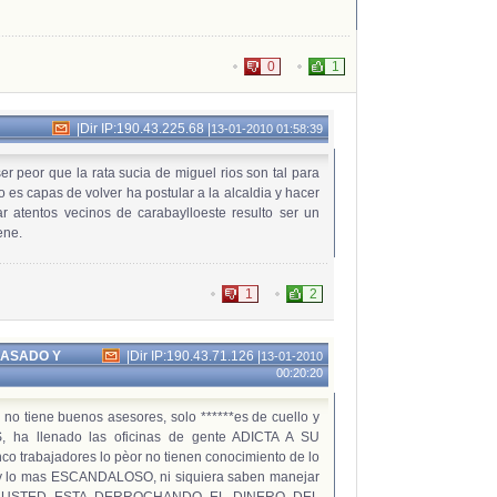
0
1
|
Dir IP:190.43.225.68
|
13-01-2010 01:58:39
er peor que la rata sucia de miguel rios son tal para
 es capas de volver ha postular a la alcaldia y hacer
r atentos vecinos de carabaylloeste resulto ser un
ene.
1
2
CASADO Y
|
Dir IP:190.43.71.126
|
13-01-2010
00:20:20
no tiene buenos asesores, solo ******es de cuello y
, ha llenado las oficinas de gente ADICTA A SU
o trabajadores lo pèor no tienen conocimiento de lo
 y lo mas ESCANDALOSO, ni siquiera saben manejar