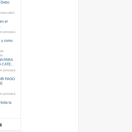
- Debo
 masculino
 en el
.
ón prestará
o y como
 de
as
A PARA
CATE...
ón prestará
IR PAGO
SE
ón prestará
toda la
.
R