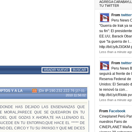
AGREGA CARABAYLL
TU TWITTER
From
twitte
Peru News 
"Guerra de Irak ya s
su fin": El president
EE.UU, Barack Obam
que "la guerra de I...
http://bit.ly/bJ3GKM
Less than a minute ag
From
twitte
Peru News 
AÑADIR NUEVO
BUSCAR
seguirá al frente de 
Reserva Federal de
Unidos: El Senado d
le renovó la con...
PTOS Y A LA
|
Dir IP:190.232.222.76
|
27-01-
http://bit.ly/cRIokk
2010 11:56:02
Less than a minute ag
E,DONDE HAS DEJADO LAS ENSENANZAS QUE
From
Facebook
 DE MORAL,PARECE QUE SE QUEDARON EN TU
Cineplanet Perú Pa
 DEL QUE GOZAS X AHORA,TE HA LLENADO EL
nuestros Fans de
SUCEDE EN TU ENTORNO,QUE HACE EL ***** DE
CINEPLANET Maña
ENO DEL CIRCO Y TU SU PAYASO.Y QUE ME DICES