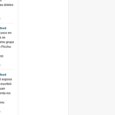
os
as dobles
o
rfeed
Cusco en
a se
timo grupo
u Picchu:
ecp
o
rfeed
l esposo
 escribió
Juan
enta los
 pvu
o