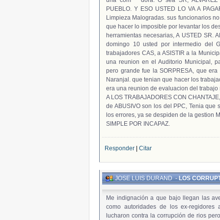
una com****dora. O sea SR, ALVA
PUEBLO. Y ESO USTED LO VA A PAGAR
Limpieza Malogradas. sus funcionarios no 
que hacer lo imposible por levantar los de
herramientas necesarias, A USTED SR
domingo 10 usted por intermedio del 
trabajadores CAS, a ASISTIR a la Municip
una reunion en el Auditorio Municipal, pa
pero grande fue la SORPRESA, que era 
Naranjal. que tenian que hacer los trabaj
era una reunion de evaluacion del trabaj
A LOS TRABAJADORES CON CHANTAJE, 
de ABUSIVO son los del PPC, Tenia que se
los errores, ya se despiden de la gesti
SIMPLE POR INCAPAZ.
Responder
|
Citar
JOSE LUIS DURAND
-
LOS CORRUP
Me indignación a que bajo llegan las av
como autoridades de los ex-regidores
lucharon contra la corrupción de rios pe