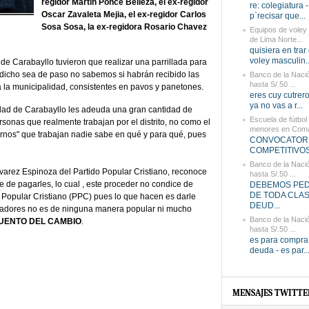
regidor Martín Ponce Belleza, el ex-regidor
re: colegiatura 
Oscar Zavaleta Mejia, el ex-regidor Carlos
p`recisar que...
Sosa Sosa, la ex-regidora Rosario Chavez
Equipos de voley
de Lima Norte...
quisiera en trar
voley masculin..
de Carabayllo tuvieron que realizar una parrillada para
 dicho sea de paso no sabemos si habrán recibido las
Banco de la Naci
hasta S/.50 ...
la municipalidad, consistentes en pavos y panetones.
eres cuy cutrer
ya no vas a r...
dad de Carabayllo les adeuda una gran cantidad de
Escuela de fútbol
sonas que realmente trabajan por el distrito, no como el
menores en Com
ernos" que trabajan nadie sabe en qué y para qué, pues
CONVOCATORI
COMPETITIVOS 
Banco de la Naci
lvarez Espinoza del Partido Popular Cristiano, reconoce
hasta S/.50 ...
e de pagarles, lo cual , este proceder no condice de
DEBEMOS PED
DE TODA CLA
 Popular Cristiano (PPC) pues lo que hacen es darle
DEUD...
bajadores no es de ninguna manera popular ni mucho
Banco de la Naci
 CUENTO DEL CAMBIO
.
hasta S/.50 ...
es para compra 
deuda - es par..
MENSAJES TWITTE