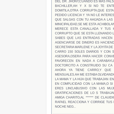
DEL DR. JHONY,CUANDO ES MAS FALS
BACHILLER,AH Y X SI NO TE ENT
DOMITILA,OTRA CORRUPTA,QUE EST
PEDIDO LICENCIA Y YA NO LE INTERE
QUE SALGAS CON TU AHIJADA A LAS
MINICIPALIDAD,SE ME ESTA ACHIBOLA
MERECE ESTA CANALLADA Y TUS H
CORRUPTO QUE SE ESTA LLENANDO LO
SABES QUE LAS ENTRADAS HACEN 
AGENCIARSE DE DINERO ES HACIEND
SECRETARIA MARLENE.Y LA JOYITA DE
CARRO 150 SOLES DIARIOS Y CON 
ASESORA,OSERA PARA HACER CONV
FAVORECEN EN NADA A CARABAYLL
DOCTORCITO A CONSTRUIDO SU CA 
AHORA YA TIENE CARRO,Y QUE 
MENSUALES.AH ME ESTABA OLVIDANDO
LA MAMA Y LA HIJA QUE TRABAJAN EN
EN COMPLICIDAD CON LA MAMA,O SI
ERES LINO,ABUSIVO CON LAS MUJ
GRATIFICACIONES DE LO S TRABAJ
AMIGA CHARITO,AL ****** DE CLAUI
RAFAEL REACCIONA Y CORRIGE TUS 
NOCHE NEG...