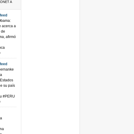
ONET A
rfeed
Obama:
e acerca a
e de
a, afirmó
 pca
o
rfeed
Bernanke
la
 Estados
e su país
 pvu #PERU
o
ra
na