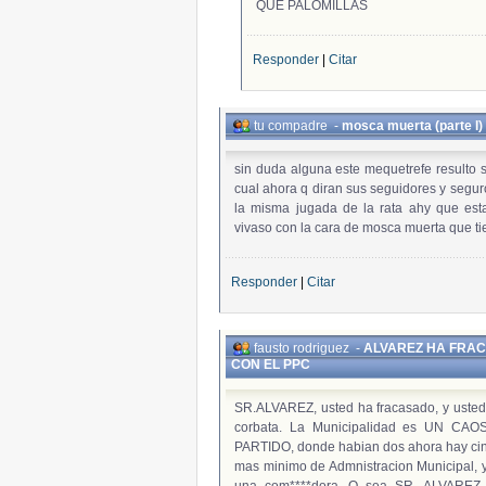
QUE PALOMILLAS
Responder
|
Citar
tu compadre
-
mosca muerta (parte I)
sin duda alguna este mequetrefe resulto s
cual ahora q diran sus seguidores y seguro
la misma jugada de la rata ahy que esta
vivaso con la cara de mosca muerta que ti
Responder
|
Citar
fausto rodriguez
-
ALVAREZ HA FRA
CON EL PPC
SR.ALVAREZ, usted ha fracasado, y usted 
corbata. La Municipalidad es UN CAOS
PARTIDO, donde habian dos ahora hay cinc
mas minimo de Admnistracion Municipal,