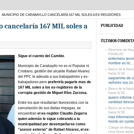
MUNICIPIO DE CARABAYLLO CANCELARÍA 167 MIL SOLES A EX-REGIDORES
 cancelaría 167 MIL soles a
PUBLICIDAD
ÚLTIMOS COMENTA
Directorio de Hos
ESSALUD
Sigue el cuento del Cambio
.
enfermero tecni
nombre es ric...
Municipio de Carabayllo no es ni Popular ni
Banco de la Naci
Cristiano, gestión del alcalde Rafael Alvarez
hasta S/.50 ...
del PPC le adeuda a sus trabajadores y ex-
saquenme de u
trabajadores pero
preferiría pagarle mas de
señores soy co..
167 MIL soles a los ex-regidores de la
Banco de la Naci
corrupta gestión de Miguel Ríos Zarzosa.
hasta S/.50 ...
quiero informe 
cantidad descue
Entre los que resultarían favorecidos con la
cancelación de sus dietas impagas, se
Banco de la Naci
hasta S/.50 ...
encuentran
el ex-regidor Claudio Zegarra
mas informacio
quien además le sigue cobrando a la
monto en cuotas 
municipalidad por desempeñarse como
Colegio de Aboga
"asesor externo" de Rafael Alvarez, el ex-
Lima Norte anula.