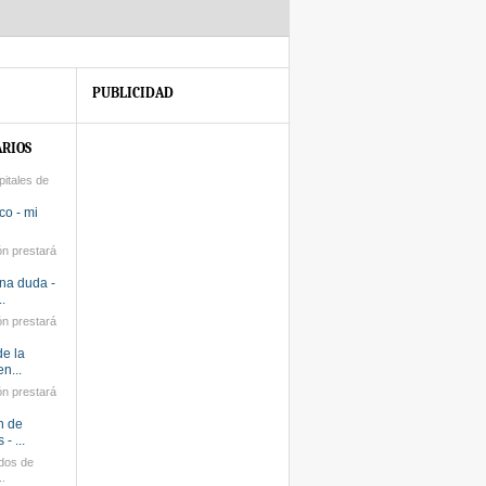
PUBLICIDAD
RIOS
pitales de
co - mi
ón prestará
na duda -
.
ón prestará
de la
n...
ón prestará
n de
- ...
dos de
..