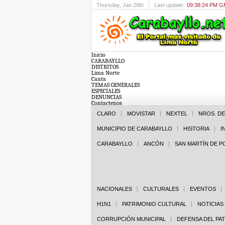
Thursday
, Jan 28th
Last update:
09:38:24 PM 
Inicio
CARABAYLLO
DISTRITOS
Lima Norte
Canta
TEMAS GENERALES
ESPECIALES
DENUNCIAS
Contactenos
CLARO
MOVISTAR
NEXTEL
NROS. D
MUNICIPIO DE CARABAYLLO
HISTORIA
I
CARABAYLLO
ANCÓN
SAN MARTÍN DE 
NACIONALES
CULTURALES
EVENTOS
H1N1
PATRIMONIO CULTURAL
NOTICIAS
CORRUPCIÓN MUNICIPAL
DEFENSA DEL PA