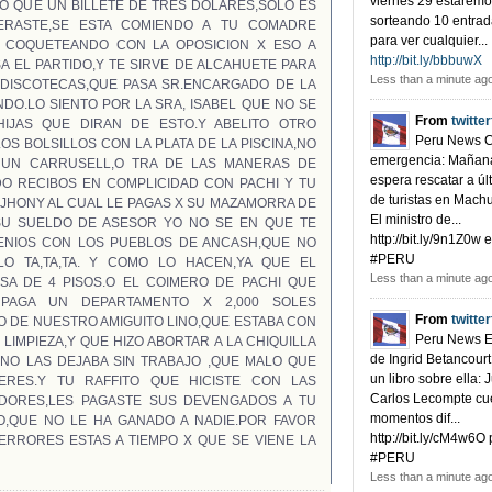
viernes 29 estarem
O QUE UN BILLETE DE TRES DOLARES,SOLO ES
sorteando 10 entrad
ERASTE,SE ESTA COMIENDO A TU COMADRE
para ver cualquier...
A COQUETEANDO CON LA OPOSICION X ESO A
http://bit.ly/bbbuwX
SA EL PARTIDO,Y TE SIRVE DE ALCAHUETE PARA
Less than a minute ag
 DISCOTECAS,QUE PASA SR.ENCARGADO DE LA
NDO.LO SIENTO POR LA SRA, ISABEL QUE NO SE
From
twitte
IJAS QUE DIRAN DE ESTO.Y ABELITO OTRO
Peru News 
S BOLSILLOS CON LA PLATA DE LA PISCINA,NO
emergencia: Mañan
UN CARRUSELL,O TRA DE LAS MANERAS DE
espera rescatar a úl
O RECIBOS EN COMPLICIDAD CON PACHI Y TU
de turistas en Mach
 JHONY AL CUAL LE PAGAS X SU MAZAMORRA DE
El ministro de...
SU SUELDO DE ASESOR YO NO SE EN QUE TE
http://bit.ly/9n1Z0w 
ENIOS CON LOS PUEBLOS DE ANCASH,QUE NO
#PERU
O TA,TA,TA. Y COMO LO HACEN,YA QUE EL
Less than a minute ag
SA DE 4 PISOS.O EL COIMERO DE PACHI QUE
PAGA UN DEPARTAMENTO X 2,000 SOLES
From
twitte
 DE NUESTRO AMIGUITO LINO,QUE ESTABA CON
Peru News E
 LIMPIEZA,Y QUE HIZO ABORTAR A LA CHIQUILLA
de Ingrid Betancourt
 NO LAS DEJABA SIN TRABAJO ,QUE MALO QUE
un libro sobre ella: 
ERES.Y TU RAFFITO QUE HICISTE CON LAS
Carlos Lecompte cu
ADORES,LES PAGASTE SUS DEVENGADOS A TU
momentos dif...
DIO,QUE NO LE HA GANADO A NADIE.POR FAVOR
http://bit.ly/cM4w6O
ERRORES ESTAS A TIEMPO X QUE SE VIENE LA
#PERU
Less than a minute ag