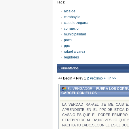
Tags:
alcalde
carabayllo
claudio zegarra
corrupcion
municipalidad
pachi
ppc
rafael alvarez
regidores
Comentarios
<< Begin
< Prev
1
2
Próximo >
Fin >>
EL VENGADOR
-
FUERA LOS CORRU
CARCEL CON ELLOS
LA VERDAD RAFAEL ,TE ME CAIST
APRENDISTE EN EL PPC,DE ETICA
CASA,O ES QUE EL PODER EFIMERO
CEREBRO DE M...DA,NO VES LO QUE 
PACHI,A TU LADO,SEGUN EL ES EL DU