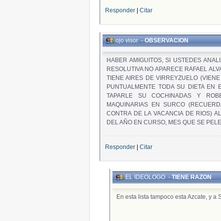
Responder
|
Citar
ojo visor
-
OBSERVACION
HABER AMIGUITOS, SI USTEDES ANAL
RESOLUTIVA NO APARECE RAFAEL ALVA
TIENE AIRES DE VIRREYZUELO (VIEN
PUNTUALMENTE TODA SU DIETA EN E
TAPARLE SU COCHINADAS Y RO
MAQUINARIAS EN SURCO (RECUERD
CONTRA DE LA VACANCIA DE RIOS) A
DEL AÑO EN CURSO, MES QUE SE PELE
Responder
|
Citar
EL IDEOLOGO
-
TIENE RAZON
En esta lista tampoco esta Azcate, 