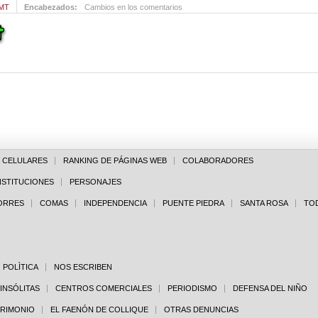
GMT
Encabezados:
Cambios en los comentarios
E CELULARES
RANKING DE PÁGINAS WEB
COLABORADORES
NSTITUCIONES
PERSONAJES
PORRES
COMAS
INDEPENDENCIA
PUENTE PIEDRA
SANTA ROSA
TO
POLÌTICA
NOS ESCRIBEN
 INSÓLITAS
CENTROS COMERCIALES
PERIODISMO
DEFENSA DEL NIÑO
TRIMONIO
EL FAENÓN DE COLLIQUE
OTRAS DENUNCIAS