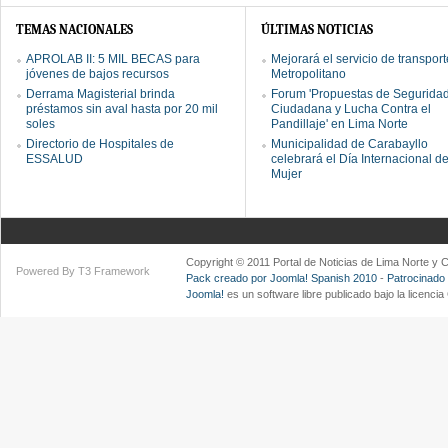
TEMAS NACIONALES
ÚLTIMAS NOTICIAS
APROLAB II: 5 MIL BECAS para
Mejorará el servicio de transpor
jóvenes de bajos recursos
Metropolitano
Derrama Magisterial brinda
Forum 'Propuestas de Segurida
préstamos sin aval hasta por 20 mil
Ciudadana y Lucha Contra el
soles
Pandillaje' en Lima Norte
Directorio de Hospitales de
Municipalidad de Carabayllo
ESSALUD
celebrará el Día Internacional de
Mujer
Copyright © 2011 Portal de Noticias de Lima Norte y
Powered By T3 Framework
Pack creado por Joomla! Spanish 2010
-
Patrocinado
Joomla!
es un software libre publicado bajo la licenc