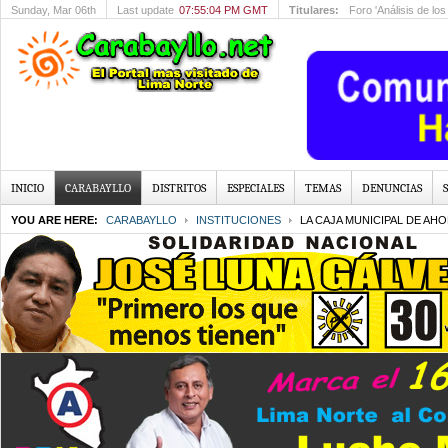
Sunday
, Mar 06th
Last update
07:55:04 PM GMT
Titulares:
Foro 'Análisis de l
INICIO
CARABAYLLO
DISTRITOS
ESPECIALES
TEMAS
DENUNCIAS
YOU ARE HERE:
CARABAYLLO
INSTITUCIONES
LA CAJA MUNICIPAL DE AH