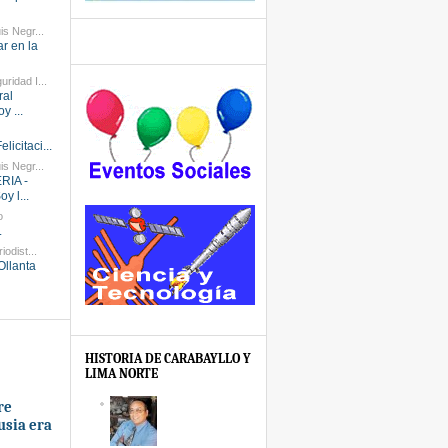
is Negr...
ar en la
ridad I...
ral
y ...
elicitaci...
is Negr...
RIA -
y l...
o
.
iodist...
Ollanta
HISTORIA DE CARABAYLLO Y
LIMA NORTE
re
usia era