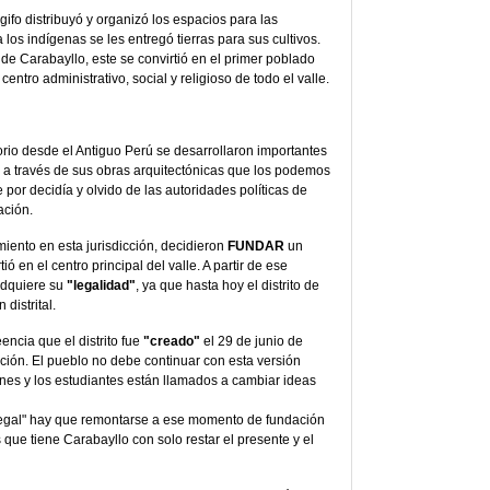
ifo distribuyó y organizó los espacios para las
a los indígenas se les entregó tierras para sus cultivos.
de Carabayllo, este se convirtió en el primer poblado
centro administrativo, social y religioso de todo el valle.
torio desde el Antiguo Perú se desarrollaron importantes
 a través de sus obras arquitectónicas que los podemos
por decidía y olvido de las autoridades políticas de
ación.
miento en esta jurisdicción, decidieron
FUNDAR
un
ó en el centro principal del valle. A partir de ese
adquiere su
"legalidad"
, ya que hasta hoy el distrito de
distrital.
encia que el distrito fue
"creado"
el 29 de junio de
mación. El pueblo no debe continuar con esta versión
nes y los estudiantes están llamados a cambiar ideas
legal" hay que remontarse a ese momento de fundación
que tiene Carabayllo con solo restar el presente y el