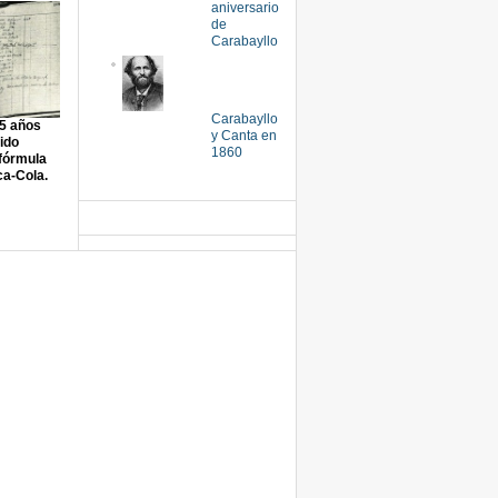
aniversario
de
Carabayllo
Carabayllo
5 años
y Canta en
ido
1860
 fórmula
ca-Cola.