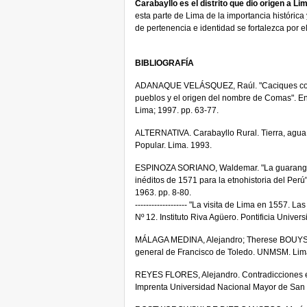
Carabayllo es el distrito que dio origen a L
esta parte de Lima de la importancia histórica
de pertenencia e identidad se fortalezca por e
BIBLIOGRAFÍA
ADANAQUE VELÁSQUEZ, Raúl. "Caciques colon
pueblos y el origen del nombre de Comas". En
Lima; 1997. pp. 63-77.
ALTERNATIVA. Carabayllo Rural. Tierra, agua,
Popular. Lima. 1993.
ESPINOZA SORIANO, Waldemar. "La guaranga 
inéditos de 1571 para la etnohistoria del Per
1963. pp. 8-80.
------------------- "La visita de Lima en 1557. 
Nº 12. Instituto Riva Agüero. Pontificia Univer
MÁLAGA MEDINA, Alejandro; Therese BOUYS
general de Francisco de Toledo. UNMSM. Lim
REYES FLORES, Alejandro. Contradicciones en
Imprenta Universidad Nacional Mayor de San 