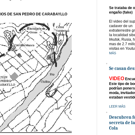
Se trataba de o
engaño (fake)
DIOS DE SAN PEDRO DE CARABAYLLO
El video del su
cadaver de un
extraterrestre 
la localidad sib
Irkutsk, Rusia, 
mas de 2.7 mill
visitas en Yout
MÁS
Se casan de
VIDEO
Encue
Este tipo de b
podrían poners
moda, invitados
estaban vestid
LEER MÁS
Descubren f
secreta de la
Cola