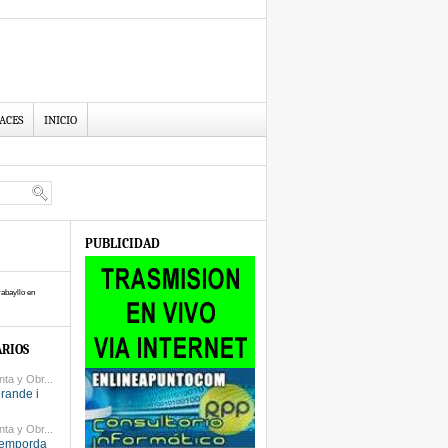
ACES
INICIO
PUBLICIDAD
abayllo en
RIOS
ta y Obr...
grande i
ta y Obr...
 temporda