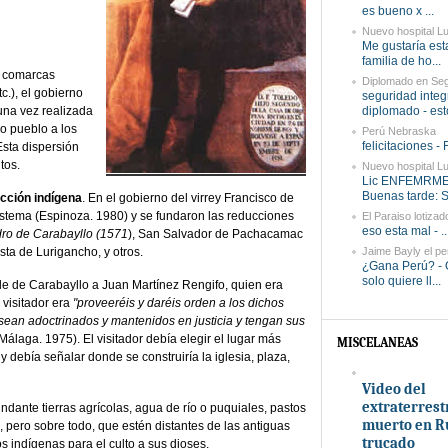
es bueno x ...
Nuevo hospital Lu
Me gustaría est
familia de ho...
s comarcas
Diplomado en Segu
c.), el gobierno
seguridad integ
 una vez realizada
diplomado - esto
lo pueblo a los
Perú Nebraska
felicitaciones - F
Esta dispersión
tos.
Nuevo hospital Lu
Lic ENFEMRME
Buenas tarde: So
cción indígena
. En el gobierno del virrey Francisco de
istema (Espinoza. 1980) y se fundaron las reducciones
El Paraiso lotizad
eso esta mal - ..
ro de Carabayllo (1571
), San Salvador de Pachacamac
sta de Lurigancho, y otros.
Jaime Bayly el per
¿Gana Perú? - 
solo quiere ll...
lle de Carabayllo a Juan Martínez Rengifo, quien era
 visitador era
"proveeréis y daréis orden a los dichos
sean adoctrinados y mantenidos en justicia y tengan sus
Málaga. 1975). El visitador debía elegir el lugar más
MISCELANEAS
 debía señalar donde se construiría la iglesia, plaza,
Video del
extraterrest
dante tierras agrícolas, agua de río o puquiales, pastos
muerto en R
, pero sobre todo, que estén distantes de las antiguas
trucado
s indígenas para el culto a sus dioses.