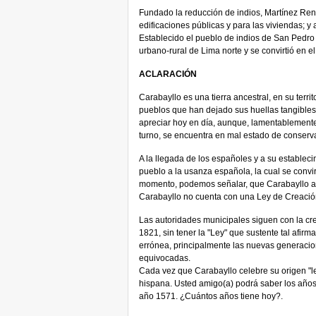
Fundado la reducción de indios, Martínez Reng
edificaciones públicas y para las viviendas; y 
Establecido el pueblo de indios de San Pedro 
urbano-rural de Lima norte y se convirtió en el 
ACLARACIÓN
Carabayllo es una tierra ancestral, en su terri
pueblos que han dejado sus huellas tangibles
apreciar hoy en día, aunque, lamentablemente 
turno, se encuentra en mal estado de conserv
A la llegada de los españoles y a su estableci
pueblo a la usanza española, la cual se convirti
momento, podemos señalar, que Carabayllo 
Carabayllo no cuenta con una Ley de Creación 
Las autoridades municipales siguen con la cre
1821, sin tener la "Ley" que sustente tal afir
errónea, principalmente las nuevas generacio
equivocadas.
Cada vez que Carabayllo celebre su origen "
hispana. Usted amigo(a) podrá saber los años 
año 1571. ¿Cuántos años tiene hoy?.