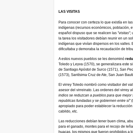
LAS VISITAS
Para conocer con certeza lo que existía en la
indígenas (recursos económicos, población, et
español dispuso que se realicen las
"visitas"
;
la tarea los visitadores debían reunir en un so
indígenas que vivían dispersos en los valles. 
dificultaba y demoraba la recaudación de tribu
A estos nuevos pueblos se les denominó
redu
Toledo y Leyva (1570), se generalizara este s
de Santiago Apóstol de Surco (1571),
San Ped
(1573), Santísima Cruz de Ate, San Juan Bauti
El virrey Toledo nombró como visitador del va
asesor del virreinato. Las ordenes del virrey al
indios se reduzcan a pueblos para que mejor 
republicas fundadas y se gobiernen entre sí"
(
apropiado para poder establecer la reducción y
cabildo, etc.
Las reducciones debían tener buen clima, abun
para el ganado, montes para el recojo de leña
huacas, los mismos que fueron prohibidos a lo