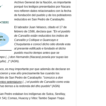
Archivo General de la Nación, es importante
porqué los testigos presentados por Nacara
nos refieren datos relacionados con la fecha
de fundación del pueblo y de los pobladores
reducidos en San Pedro de Carabayllo.
El labrador Juan Velasco, citado el 17 de
febrero de 1586, declara que:
"En el pueblo
de Carvaillo están reducidos los indios de
Carvaillo y Collique e Guancayo e
Chuquitanta e conocí dicho sitio donde esta
al presente edificado e fundado el dicho
pueblo mucho tiempo antes que se
empo (...) don Hernando (Nacara) poseía por suyas las
lo(...)"
(AGN).
sco, es muy importante por que además de declarar en
ocieron y ese año precisamente fue cuando los
ueblo de San Pedro de Carabayllo:
"conozco a don
entos setentaiuno
(...) el pueblo de Carvaillo como esta
chas tierras a la redonda del dho pueblo"
(AGN)
an Pedro estaban los indígenas de Sutca, Sevillay,
9: 54); Comas, Huacoy y Vitoc Tambo Sapan Ysqui.