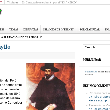
MT
Titulares:
Colegio “Los Amiguitos” celebra 25 años de creación
LES
TEMAS
DENUNCIAS
SERVICIOS DE INTERNET
_POR CLASIFICAR
ENL
LA FUNDACIÓN DE CARABAYLLO
yllo
PUBLICIDAD
Carabayllo.net
y Gente de Car
Facebook
ión del Perú,
n de tierras entre
ÚLTIMOS COMENTA
ncomendero de
Paseando por Can
ormente en 1540,
ok - si e grupo 
mano de Pizarro.
kieres acamp...
 como Corregidor
Paseando por Can
as - sii en esta