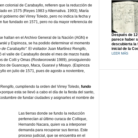
gen colonial de Carabayllo, refieren que la reducción de
dado en 1575 (Reyes 1983 y Alternativa. 1993); María
 gobierno del Virrey Toledo, pero no indica la fecha y
n fue fundado en 1571, pero no da mayor referencia de
Después de 12
se hallan en el Archivo General de la Nación (AGN) e
parece haber s
owski y Espinoza, se ha podido determinar el momento
descubierta la
 de Carabayllo".
El visitador Juan Martínez Rengifo,
inicial de la Co
LEER MÁS
rrió el valle de Carabayllo desde el mes de marzo hasta
los de Colli y Omas (Rostworowski 1989), prosiguiendo
blados de Guancayo, Maca, Guaravi y Misayo. (Espinoza
ayllo en julio de 1571, pues de agosto a noviembre,
 Rengifo, cumpliendo la orden del Virrey Toledo,
fundo
o
porque esta se llevó a cabo el día de la fiesta del santo,
 costumbre de fundar ciudades y asignarles el nombre de
Las tierras donde se fundo la reducción
pertenecían al último curaca de Collique,
Hernando Nacara, quien va a interponer
demanda para recuperar sus tierras. Este
proceso judicial, que se encuentra en el