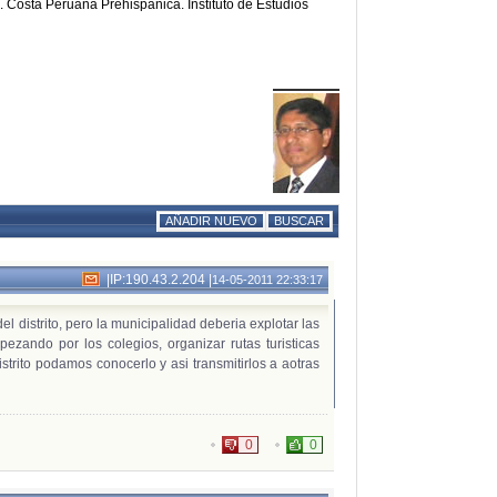
ta Peruana Prehispánica. Instituto de Estudios
AÑADIR NUEVO
BUSCAR
|
IP:190.43.2.204
|
14-05-2011 22:33:17
l distrito, pero la municipalidad deberia explotar las
mpezando por los colegios, organizar rutas turisticas
strito podamos conocerlo y asi transmitirlos a aotras
0
0