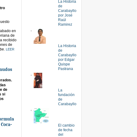
La Historia
de
tro
Carabayllo
por José
Raúl
puesto
Ramirez
grabado en
eriana de
ha recibido
ones de
La Historia
ube.
LEER
de
Carabayllo
por Edgar
Quispe
snudos
Pastrana
rados.
odas
e de
La
 si
fundación
os
de
Carabayllo
ormula
 Coca-
El cambio
de fecha
del