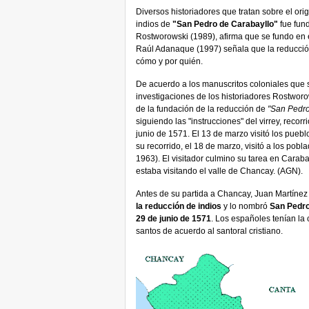
Diversos historiadores que tratan sobre el ori
indios de
"San Pedro de Carabayllo"
fue fun
Rostworowski (1989), afirma que se fundo en el
Raúl Adanaque (1997) señala que la reducció
cómo y por quién.
De acuerdo a los manuscritos coloniales que 
investigaciones de los historiadores Rostwor
de la fundación de la reducción de
"San Pedro
siguiendo las "instrucciones" del virrey, reco
junio de 1571. El 13 de marzo visitó los pueb
su recorrido, el 18 de marzo, visitó a los po
1963). El visitador culmino su tarea en Carab
estaba visitando el valle de Chancay. (AGN).
Antes de su partida a Chancay, Juan Martínez
la reducción de indios
y lo nombró
San Pedr
29 de junio de 1571
. Los españoles tenían la
santos de acuerdo al santoral cristiano.