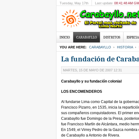
Tuesday
, May 17th
Last update
08:41:48 AM G
INICIO
CARABAYLLO
DISTRITOS
ESPECIA
YOU ARE HERE:
CARABAYLLO
HISTORIA
La fundación de Caraba
MARTES, 15 DE MAYO DE 2007 12:31
Carabayllo y su fundación colonial
LOS ENCOMENDEROS
Al fundarse Lima como Capital de la gobernac
Francisco Pizarro, en 1535, inicia la repartició
sus compañeros conquistadores. El primer e
Carabayllo fue Domingo de la Presa, posteri
fue Francisco Martín de Alcántara, medio her
En 1549, el Virrey Pedro de la Gazca nombra
de Carabayllo a Antonio de Rivera.