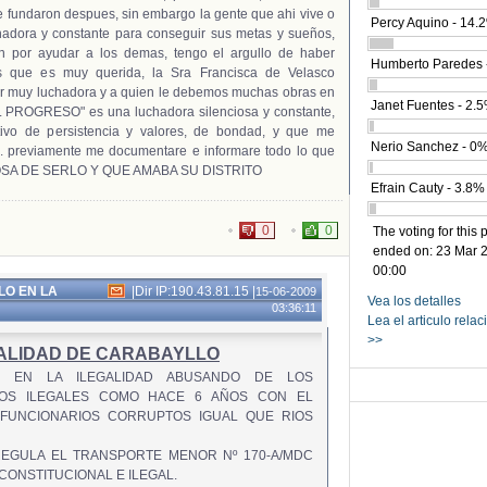
se fundaron despues, sin embargo la gente que ahi vive o
Percy Aquino - 14.
chadora y constante para conseguir sus metas y sueños,
n por ayudar a los demas, tengo el argullo de haber
Humberto Paredes 
 que es muy querida, la Sra Francisca de Velasco
er muy luchadora y a quien le debemos muchas obras en
Janet Fuentes - 2.
EL PROGRESO" es una luchadora silenciosa y constante,
tivo de persistencia y valores, de bondad, y que me
Nerio Sanchez - 0
e. previamente me documentare e informare todo lo que
OSA DE SERLO Y QUE AMABA SU DISTRITO
Efrain Cauty - 3.8%
0
0
The voting for this 
ended on: 23 Mar 2
00:00
LO EN LA
|
Dir IP:190.43.81.15
|
15-06-2009
Vea los detalles
03:36:11
Lea el articulo rela
>>
PALIDAD DE CARABAYLLO
IR EN LA ILEGALIDAD ABUSANDO DE LOS
ROS ILEGALES COMO HACE 6 AÑOS CON EL
 FUNCIONARIOS CORRUPTOS IGUAL QUE RIOS
REGULA EL TRANSPORTE MENOR Nº 170-A/MDC
CONSTITUCIONAL E ILEGAL.