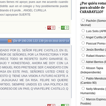
a pues tienes mi apoyo; pues aun me acuerdo cuando
¿Por quién vota
istrito aun en el colegio y hoy posiblemente puede
para alcalde de
hablando d ti profe... ANGEL CURILLA
CARABAYLLO?
umnos t apoyaran SUERTE
Pachón (Somos
Vecinal)
0
0
Luis Solis (AP
Angel Curilla 
|
Dir IP:190.235.122.139
|
20-03-2010 20:57:14
Pascual Poma 
Jesús Bonifaz 
DADO POR EL SEÑOR FELIPE CASTILLO, EN EL
ÑOR DE SEÑORES, POR LA TRAYECTORIA Y POR
Rafael Alvarez
MERECE TODO MI RESPETO SUPO GANARSE EL
Adriel Berrios 
BAJO Y HONESTIDAD, AHORA ME DOY CON LA
 MIGUEL RIOS PRETENDE SER CANDIDATO CON
Alisson Tapia
PASA EN ESTE PAIS, SEÑORES USTED CREE Q
(Independiente)
STO Q TIENE UNA VISION A FUTURO ACEPTE A
Pablo Mendoz
JAJAJAJAAJ ME DA RISA. FELIPE NO QUIERE
(Cambio 90)
RTIDO, SIEMPRE UNIDOS ES UNA POLITICA DE
GRESO DE UN PAIS, Q VIVA FELIPE CASTILLO, Q
Nelly Miranda (
Humanista)
Marcos Espinoz
Posible)