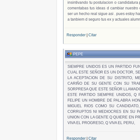
insintivando tu postulacion o candidatur
comentabas tus ideas d cambiar nuestro d
ser un hecho real sigue asi . pues estoy 
a tanbiem d seguro tus ex y actuales al
Responder
|
Citar
PEPE
SIEMPRE UNIDOS ES UN PARTIDO FUN
CUAL ESTE SEÑOR ES UN DOCTOR, SE
LA ACEPTACION DE SU DISTRITO, 
CARIÑO DE SU GENTE CON SU TRA
SORPRESA QUE ESTE SEÑOR LLAMADO
ESTE PARTIDO SIEMPRE UNIDOS, Q 
FELIPE UN HOMBRE DE PALABRA HONE
MIGUEL RIOS COMO SU CANDIDATO, 
CORRUPTOS NI MEDIOCRES EN SU PA
UNION CON LA GENTE Q QUIERE EN PRO
VIVA EL PROGRESO, Q VIVA EL PERU,
Responder
|
Citar