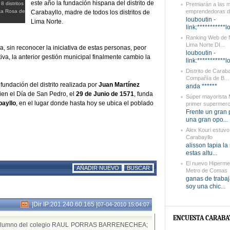
este año la fundación hispana del distrito de
8 distritos
Premiarán a las 
nta Rosa de
emprendedoras de
Carabayllo, madre de todos los distritos de
louboutin -
Lima Norte.
link:***********l
Ranking Web de N
Lima Norte DI...
 sin reconocer la iniciativa de estas personas, peor
louboutin -
iva, la anterior gestión municipal finalmente cambio la
link:***********l
Distrito de Caraba
Compañía de B...
fundación del distrito realizada por
Juan Martínez
anda ******
uien el Día de San Pedro, el
29 de Junio de 1571
, funda
Súper mayorista
bayllo
, en el lugar donde hasta hoy se ubica el poblado
primer supermerc
Frente un gran
una gran opo...
Alex Kouri estuvo
Carabayllo
alisson tapia la
estas altu...
El nuevo Hiperm
AÑADIR NUEVO
BUSCAR
Metro de Comas
ganas de trabaj
soy una chic...
|
Dir IP:201.240.60.165
|
07-04-2010 15:04:07
ENCUESTA CARABA
 ex alumno del colegio RAUL PORRAS BARRENECHEA;