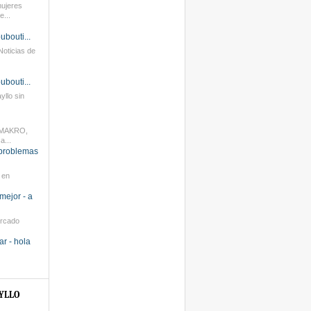
mujeres
...
oubouti...
oticias de
oubouti...
yllo sin
 MAKRO,
a...
 problemas
 en
 mejor -
a
ercado
ar - hola
YLLO