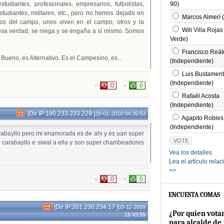
tudiantes, profesionales, empresarios, futbolistas,
90)
tudiantes, militares, etc., pero no hemos dejado en
Marcos Almerí 
os del campo, unos viven en el campo, otros y la
Wili Villa Rojas
esa verdad, se niega y se engaña a sí mismo. Somos
Verde)
Francisco Reát
Bueno, es Alternativo. Es el Campesino, es...
(Independiente)
Luis Bustamen
(Independiente)
0
0
Rafaél Acosta
(Independiente)
|
Dir IP:190.233.233.229
|
28-01-2010 04:35:53
Agapito Robles
(Independiente)
abayllo pero mi enamorada es de ahi y es uan super
 carabayllo e siwal a ella y son super chambeadores
Vea los detalles
Lea el articulo rela
>>
0
0
ENCUESTA COMAS
|
Dir IP:201.230.234.17
|
03-11-2009
¿Por quien vota
16:43:55
para alcalde de