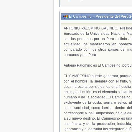
El Campesino
-
Presidente del Perù 
ANTONIO PALOMINO GALINDO, President
Egresado de la Universidad Nacional Ma
con los peruanos por un Perú distinto al
actualidad los mantuvieron en pobreza
comparado con los otros países del mu
peruanos y del Perú.
Antonio Palomino es El Campesino, porqu
EL CAMPESINO puede gobernar, porque so
con el hombre, la siembra con el fruto, 
doctrina oculta por siglos, es una filosof
en su producción, es el elemento sustantiv
humano y de la sociedad. El Campesino n
excluyente de la costa, sierra o selva. 
como sociedad, como familia, dentro de
corresponde a los Campesinos, bajo la dir
a su nuevo destino. El Campesino es una 
económica y de la producción, industri
ignorancia y el desvalor los relegaron al 