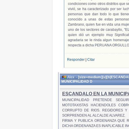
condiciones como otros distritos que 
vivió, se ha caracterizado por ser lu
personas que dan todo lo que tiene
conocido a unas de estas personas
Zambrano, quien fue en vida una muj
uno de los sectores de carabayllo, "
quien dió un ejemplo muy Significa
agradaria se le rinda algun homenaj
respecta a dicha PERUANA ORGULL
Responder
|
Citar
Alex
-
[size=medium][u][b]ESCANDA
MUNICIPALIDAD D
ESCANDALO EN LA MUNICI
MUNICIPALIDAD PRETENDE SEGU
MOTOTAXISTAS HACIENDOLES COB
CORRUPTO DE RIOS. REGIDORES Y
SORPRENDEN AL ALCALDE ALVAREZ.
FIRMA Y PUBLICA ORDENANZA QUE 
DICHA ORDENANZA ES INAPLICABLE IN