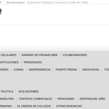
MT
Encabezados:
Exposición Patrimonio Cultural en el Valle del Chillón
E CELULARES
RANKING DE PÁGINAS WEB
COLABORADORES
NSTITUCIONES
PERSONAJES
PORRES
COMAS
INDEPENDENCIA
PUENTE PIEDRA
SANTA ROSA
TO
POLÌTICA
NOS ESCRIBEN
 INSÓLITAS
CENTROS COMERCIALES
PERIODISMO
DEFENSA DEL NIÑO
TRIMONIO
EL FAENÓN DE COLLIQUE
OTRAS DENUNCIAS