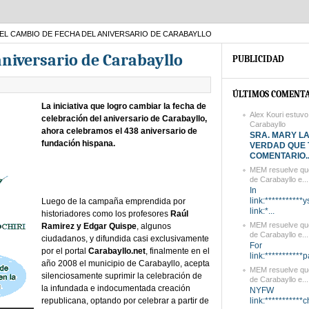
EL CAMBIO DE FECHA DEL ANIVERSARIO DE CARABAYLLO
aniversario de Carabayllo
PUBLICIDAD
ÚLTIMOS COMENTA
La iniciativa que logro cambiar la fecha de
Alex Kouri estuvo
celebración del aniversario de Carabayllo,
Carabayllo
ahora celebramos el 438 aniversario de
SRA. MARY L
fundación hispana.
VERDAD QUE 
COMENTARIO..
MEM resuelve que
de Carabayllo e...
In
link:***********
Luego de la campaña emprendida por
link:*...
historiadores como los profesores
Raúl
MEM resuelve que
Ramirez y Edgar Quispe
, algunos
de Carabayllo e...
ciudadanos, y difundida casi exclusivamente
For
por el portal
Carabayllo.net
, finalmente en el
link:***********
año 2008 el municipio de Carabayllo, acepta
MEM resuelve que
silenciosamente suprimir la celebración de
de Carabayllo e...
la infundada e indocumentada creación
NYFW
republicana, optando por celebrar a partir de
link:***********c