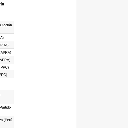
ría
 Acción
RA)
(APRA)
(APRA)
(APRA)
 (PPC)
(PPC)
a
Partido
a (Perú