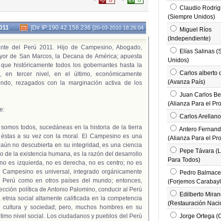
0
0
Claudio Rodri
(Siempre Unidos)
2011
|
Dir IP:190.42.158.236
|
20-03-2010 18:26:04
Miguel Ríos
(Independiente)
e del Perú 2011. Hijo de Campesino, Abogado,
Elías Salinas (
yor de San Marcos, la Decana de América; apuesta
Unidos)
 que históricamente todos los gobernantes hasta la
Carlos alberto 
, en tercer nivel, en el último, económicamente
(Avanza País)
ndo, rezagados con la marginación activa de los
Juan Carlos Be
(Alianza Para el Pr
e:
Carlos Arellano
mos todos, sucedáneas en la historia de la tierra
Antero Fernan
y éstas a su vez con la moral. El Campesino es una
(Alianza Para el Pr
ía aún no descubierta en su integridad, es una ciencia
Pepe Távara (
o de la existencia humana, es la razón del desarrollo
Para Todos)
o es izquierda, no es derecha, no es centro; no es
El Campesino es universal, integrado orgánicamente
Pedro Balmac
l Perú como en otros países del mundo; entonces,
(Forjemos Carabayl
ección política de Antonio Palomino, conducir al Perú
Edilberto Mira
etnia social altamente calificada en la competencia
(Restauración Naci
a, cultura y sociedad; pero, muchos hombres en su
último nivel social. Los ciudadanos y pueblos del Perú
Jorge Ortega (