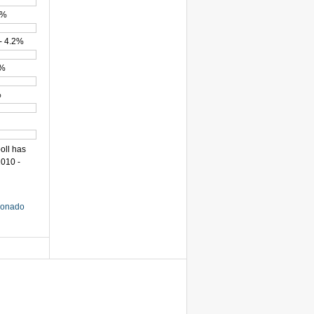
2%
- 4.2%
5%
%
poll has
010 -
cionado