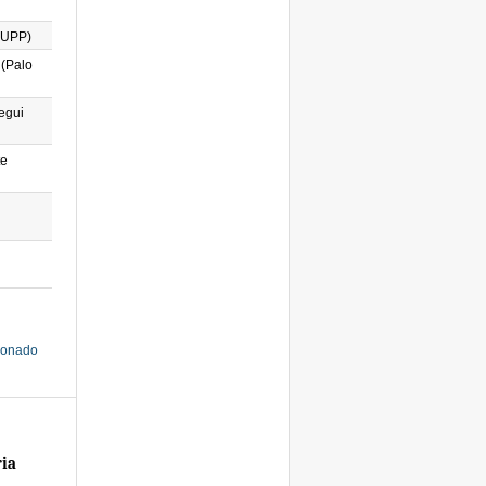
(UPP)
 (Palo
egui
te
cionado
ria