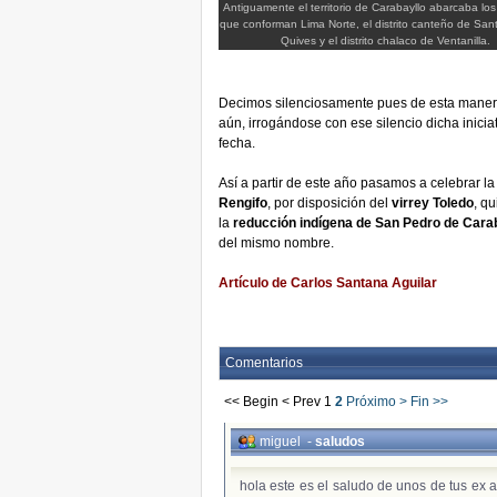
Antiguamente el territorio de Carabayllo abarcaba los 
que conforman Lima Norte, el distrito canteño de Sa
Quives y el distrito chalaco de Ventanilla.
Decimos silenciosamente pues de esta manera,
aún, irrogándose con ese silencio dicha iniciat
fecha.
Así a partir de este año pasamos a celebrar la 
Rengifo
, por disposición del
virrey Toledo
, q
la
reducción indígena de San Pedro de Cara
del mismo nombre.
Artículo de Carlos Santana Aguilar
Comentarios
<< Begin
< Prev
1
2
Próximo >
Fin >>
miguel
-
saludos
hola este es el saludo de unos de tus