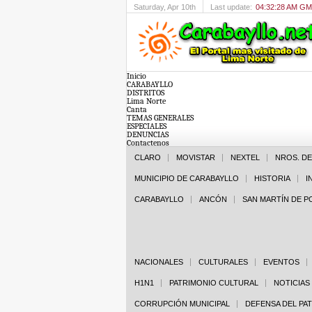
Saturday
, Apr 10th
Last update:
04:32:28 AM G
Inicio
CARABAYLLO
DISTRITOS
Lima Norte
Canta
TEMAS GENERALES
ESPECIALES
DENUNCIAS
Contactenos
CLARO
MOVISTAR
NEXTEL
NROS. D
MUNICIPIO DE CARABAYLLO
HISTORIA
I
CARABAYLLO
ANCÓN
SAN MARTÍN DE 
NACIONALES
CULTURALES
EVENTOS
H1N1
PATRIMONIO CULTURAL
NOTICIAS
CORRUPCIÓN MUNICIPAL
DEFENSA DEL PA