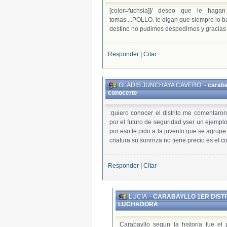
[color=fuchsia][/
deseo que le hagan 
tomas....POLLO. le digan que siempre lo b
destino no pudimos despedirnos y grac
Responder
|
Citar
GLADIS JUNCHAYA CAVERO
-
caraba
conocerte
:quiero conocer el distrito me comentaro
por el futuro de seguridad yser un ejemplo 
por eso le pido a la juvento que se agrup
criatura su sonrriza no tiene precio es el c
Responder
|
Citar
LUCIA
-
CARABAYLLO 1ER DISTR
LUCHADORA
Carabayllo segun la historia fue el p