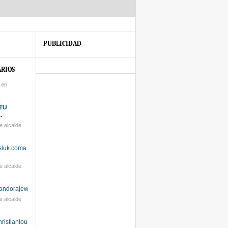
PUBLICIDAD
RIOS
 en
A
TU
.
 alcalde
ysluk.coma
 alcalde
pandorajewelrysal...
 alcalde
hristianloubou...