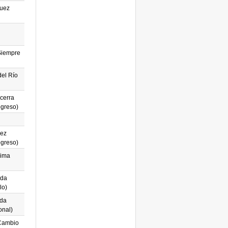
guez
Siempre
del Río
cerra
ogreso)
dez
ogreso)
Lima
eda
lo)
nda
onal)
Cambio