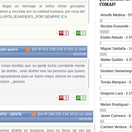
COMAS?
llegar un mensaje al señor elmer gonzales
amos a recordar por su calidad humana, por cosa del
Arnulfo Medina - 5
ias LUPITA,JEANPIERS,,,POR SIEMPRE ICA
Nicolas Kusunoki -
0
0
Eladio Adauto - 2.
Miguel Saldaña - 
yllo quiero
|
Dir IP:201.230.234.17
|
03-11-2009
16:23:03
Walter Guillén - 3.
n cosas bonitas que su gente lucha constante mente
de distrito , enel distrito vive las persona que quiero
Gustavo Samaniego
e apoyandose para un futuro mejor. piense en cuantas
orazon ,,.gracias
Tomás Marquez - 0
Gregorio Lara - 2.
0
0
Melvin Rodriguez -
ITO - GENTE
|
Dir IP:190.232.134.30
|
21-11-2009
Javier Carrasco - 
04:03:56
Carmen Ventura - 
rimer distrito en fundarse, pero no tiene, tal ves las