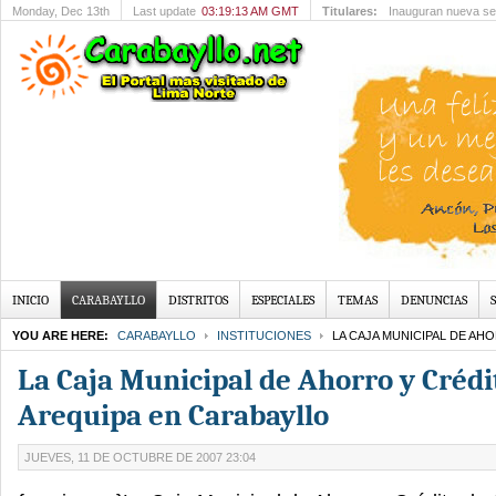
Monday
, Dec 13th
Last update
03:19:13 AM GMT
Titulares:
Inauguran nueva se
INICIO
CARABAYLLO
DISTRITOS
ESPECIALES
TEMAS
DENUNCIAS
YOU ARE HERE:
CARABAYLLO
INSTITUCIONES
LA CAJA MUNICIPAL DE AH
La Caja Municipal de Ahorro y Crédi
Arequipa en Carabayllo
JUEVES, 11 DE OCTUBRE DE 2007 23:04