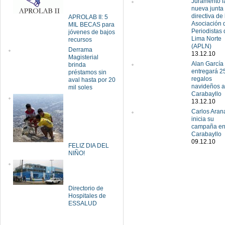
Juramentó l
nueva junta
directiva de 
APROLAB II: 5
Asociación 
MIL BECAS para
Periodistas 
jóvenes de bajos
Lima Norte
recursos
(APLN)
Derrama
13.12.10
Magisterial
Alan García
brinda
entregará 2
préstamos sin
regalos
aval hasta por 20
navideños a
mil soles
Carabayllo
13.12.10
Carlos Aran
inicia su
campaña e
Carabayllo
09.12.10
FELIZ DIA DEL
NIÑO!
Directorio de
Hospitales de
ESSALUD