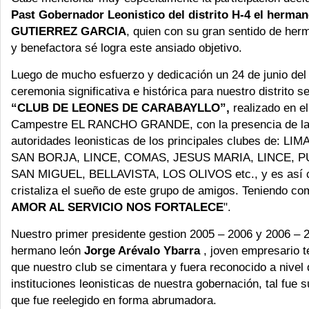
Past Gobernador Leonistico del distrito H-4 el herman
GUTIERREZ GARCIA
, quien con su gran sentido de herm
y benefactora sé logra este ansiado objetivo.
Luego de mucho esfuerzo y dedicación un 24 de junio del
ceremonia significativa e histórica para nuestro distrito se
“CLUB DE LEONES DE CARABAYLLO”,
realizado en e
Campestre EL RANCHO GRANDE, con la presencia de la
autoridades leonisticas de los principales clubes de: LI
SAN BORJA, LINCE, COMAS, JESUS MARIA, LINCE, P
SAN MIGUEL, BELLAVISTA, LOS OLIVOS etc., y es así 
cristaliza el sueño de este grupo de amigos. Teniendo co
AMOR AL SERVICIO NOS FORTALECE
".
Nuestro primer presidente gestion 2005 – 2006 y 2006 – 2
hermano león
Jorge Arévalo Ybarra
, joven empresario te
que nuestro club se cimentara y fuera reconocido a nivel 
instituciones leonisticas de nuestra gobernación, tal fue 
que fue reelegido en forma abrumadora.