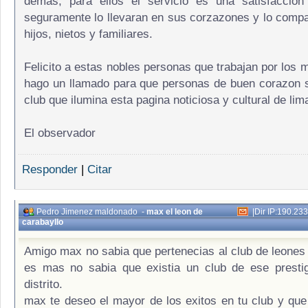
demas, para ellos el servicio es una satisfaccion
seguramente lo llevaran en sus corzazones y lo compa
hijos, nietos y familiares.
Felicito a estas nobles personas que trabajan por los 
hago un llamado para que personas de buen corazon 
club que ilumina esta pagina noticiosa y cultural de lim
El observador
Responder
|
Citar
Pedro Jimenez maldonado
-
max el leon de
|
Dir IP:190.23
carabayllo
Amigo max no sabia que pertenecias al club de leones 
es mas no sabia que existia un club de ese prestig
distrito.
max te deseo el mayor de los exitos en tu club y que