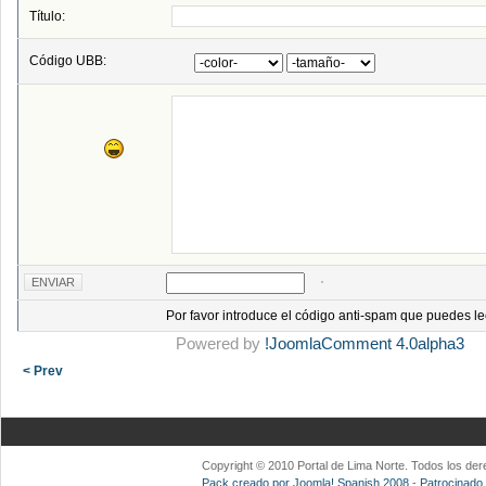
Título:
Código UBB:
Por favor introduce el código anti-spam que puedes le
Powered by
!JoomlaComment 4.0alpha3
< Prev
Copyright © 2010 Portal de Lima Norte. Todos los d
Pack creado por Joomla! Spanish 2008
-
Patrocinado