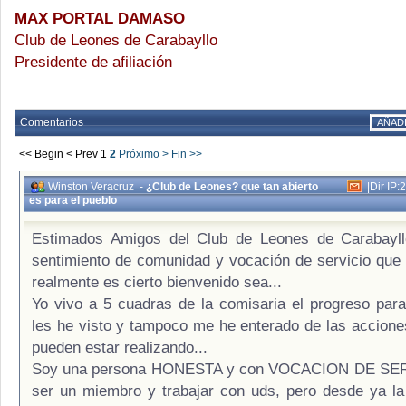
MAX PORTAL DAMASO
Club de Leones de Carabayllo
Presidente de afiliación
Comentarios
AÑAD
<< Begin
< Prev
1
2
Próximo >
Fin >>
Winston Veracruz
-
¿Club de Leones? que tan abierto
|
Dir IP:
es para el pueblo
Estimados Amigos del Club de Leones de Carabayll
sentimiento de comunidad y vocación de servicio que d
realmente es cierto bienvenido sea...
Yo vivo a 5 cuadras de la comisaria el progreso para
les he visto y tampoco me he enterado de las accione
pueden estar realizando...
Soy una persona HONESTA y con VOCACION DE SERV
ser un miembro y trabajar con uds, pero desde ya l