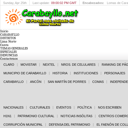
Sunday
, Apr 25th
Last update:
09:00:02 PM GMT
Encabezados:
Ganadores de 
Inicio
CARABAYLLO
DISTRITOS
Lima Norte
Canta
TEMAS GENERALES
ESPECIALES
DENUNCIAS
Contactenos
CLARO
MOVISTAR
NEXTEL
NROS. DE CELULARES
RANKING DE PÁ
MUNICIPIO DE CARABAYLLO
HISTORIA
INSTITUCIONES
PERSONAJES
CARABAYLLO
ANCÓN
SAN MARTÍN DE PORRES
COMAS
INDEPENDE
NACIONALES
CULTURALES
EVENTOS
POLÌTICA
NOS ESCRIBEN
H1N1
PATRIMONIO CULTURAL
NOTICIAS INSÓLITAS
CENTROS COMERC
CORRUPCIÓN MUNICIPAL
DEFENSA DEL PATRIMONIO
EL FAENÓN DE COL