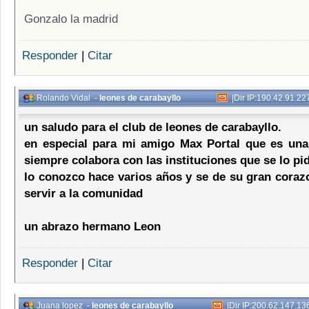
Gonzalo la madrid
Responder
|
Citar
Rolando Vidal
-
leones de carabayllo
|
Dir IP:190.42.91.22
un saludo para el club de leones de carabayllo.
en especial para mi amigo Max Portal que es un
siempre colabora con las instituciones que se lo pi
lo conozco hace varios años y se de su gran coraz
servir a la comunidad
un abrazo hermano Leon
Responder
|
Citar
Juana lopez
-
leones de carabayllo
|
Dir IP:200.62.147.13