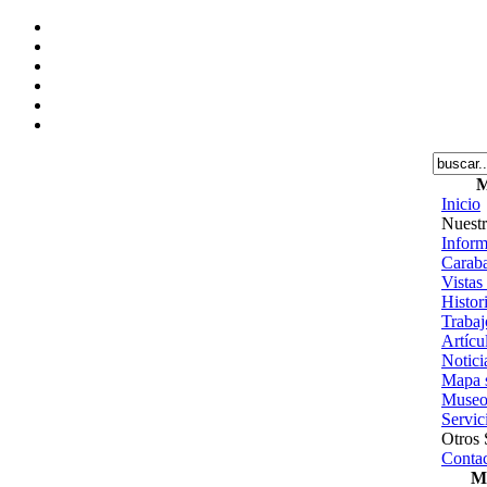
M
Inicio
Nuestr
Inform
Caraba
Vistas
Histor
Trabajo
Artícu
Notici
Mapa s
Museo
Servic
Otros 
Contac
Me