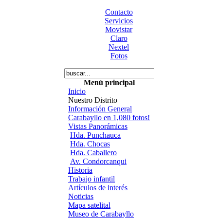
Contacto
Servicios
Movistar
Claro
Nextel
Fotos
Menú principal
Inicio
Nuestro Distrito
Información General
Carabayllo en 1,080 fotos!
Vistas Panorámicas
Hda. Punchauca
Hda. Chocas
Hda. Caballero
Av. Condorcanqui
Historia
Trabajo infantil
Artículos de interés
Noticias
Mapa satelital
Museo de Carabayllo