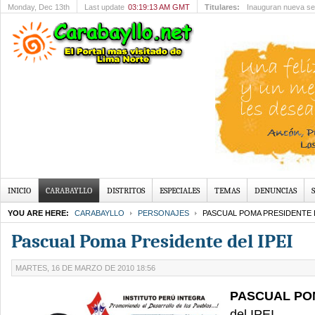
Monday
, Dec 13th
Last update
03:19:13 AM GMT
Titulares:
Inauguran nueva se
INICIO
CARABAYLLO
DISTRITOS
ESPECIALES
TEMAS
DENUNCIAS
YOU ARE HERE:
CARABAYLLO
PERSONAJES
PASCUAL POMA PRESIDENTE D
Pascual Poma Presidente del IPEI
MARTES, 16 DE MARZO DE 2010 18:56
PASCUAL PO
del IPEI