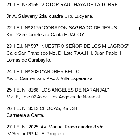
21. I.E. Nº 8155 “VÍCTOR RAÚL HAYA DE LA TORRE”
Jr. A. Salaverry 2da. cuadra Urb. Lucyana.
22. I.E.I. Nº 8175 “CORAZON SAGRADO DE JESÚS”
Km. 22.5 Carretera a Canta HUACOY.
23. I.E.I. Nº 597 “NUESTRO SEÑOR DE LOS MILAGROS”
Calle San Francisco Mz. D, Lote 7 AA.HH. Juan Pablo II
Lomas de Carabayllo.
24. I.E.I. Nº 2080 “ANDRES BELLO”
Av. El Carmen s/n. PP.JJ. Villa Esperanza.
25. I.E. Nº 8168 “LOS ANGELES DE NARANJAL”
Mz. E, Lote 02 Asoc. Los Angeles de Naranjal.
26. I.E. Nº 3512 CHOCAS, Km. 34
Carretera a Canta.
27. I.E. Nº 2025, Av. Manuel Prado cuadra 8 s/n.
IV Sector PP.JJ. El Progreso.