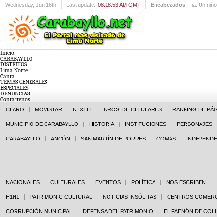
Wednesday
, Jun 16th
Last update:
08:18:53 AM GMT
Encabezados:
Feria: Un 
Inicio
CARABAYLLO
DISTRITOS
Lima Norte
Canta
TEMAS GENERALES
ESPECIALES
DENUNCIAS
Contactenos
CLARO
MOVISTAR
NEXTEL
NROS. DE CELULARES
RANKING DE PÁ
MUNICIPIO DE CARABAYLLO
HISTORIA
INSTITUCIONES
PERSONAJES
CARABAYLLO
ANCÓN
SAN MARTÍN DE PORRES
COMAS
INDEPENDE
NACIONALES
CULTURALES
EVENTOS
POLÌTICA
NOS ESCRIBEN
H1N1
PATRIMONIO CULTURAL
NOTICIAS INSÓLITAS
CENTROS COMERC
CORRUPCIÓN MUNICIPAL
DEFENSA DEL PATRIMONIO
EL FAENÓN DE COL