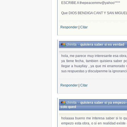
ESCRIBE A thepeacemmv@yahoo****
Que DIOS BENDIGA CANT Y SAN MIGUEL!!
Responder
|
Citar
chinita
-
quisiera saber si es verdad
hola, me parece muy interesante esa obra,
ya tiene fecha, tambien quisiera saber po
llegar a huayllay , ya que mi enamorado v
sus respuestas y disculpenme la ignoranc
Responder
|
Citar
chinita
-
quisiera saber si ya empezo 
solo qued
holaaaa bueno me interesa saber si lo que
empezo esta obra, o si en realidad existe