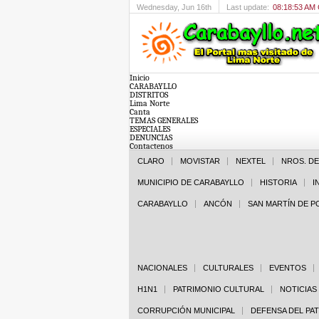
Wednesday
, Jun 16th
Last update:
08:18:53 AM
Inicio
CARABAYLLO
DISTRITOS
Lima Norte
Canta
TEMAS GENERALES
ESPECIALES
DENUNCIAS
Contactenos
CLARO
MOVISTAR
NEXTEL
NROS. D
MUNICIPIO DE CARABAYLLO
HISTORIA
I
CARABAYLLO
ANCÓN
SAN MARTÍN DE 
NACIONALES
CULTURALES
EVENTOS
H1N1
PATRIMONIO CULTURAL
NOTICIAS
CORRUPCIÓN MUNICIPAL
DEFENSA DEL PA