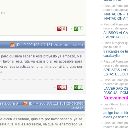
vuela es va...
Pascual Poma pr
recurso de apelaci
!!!
INVITACION - 
INVITACION A T
Pascual Poma pr
recurso de apelaci
0
1
ALISSON ALC
CARABAYLLO - 
Piden a regidor q
|
Dir IP:200.108.111.151
|
25-03-2010 16:57:31
pasito tuntun ...
traficantes de t
carabayllo ...
 pero quisiera saber si este proyesto ya empezó, o si
r favor si esta ruta ya existe o si es accesible para
Pascual Poma pr
recurso de apelaci
a ser sus practicas en una mina por allá, grcias por
APRISTAS LAD
ia
ESTAS ELECCIO
Pascual Poma pr
recurso de apelaci
1
0
LA VERDAD D
PASCUAL POMA
Nuevament.
esta obra o
|
Dir IP:200.108.111.151
|
25-03-2010
Los Olivos: los c
16:52:17
outsiders
amigo lavate bi
oidos y escucha
 dicen es verdad, quisiera por favor saber si ya se
Pascual Poma pr
 esta ruta, y si es accesible, ya que mi enamorado va
recurso de apelaci