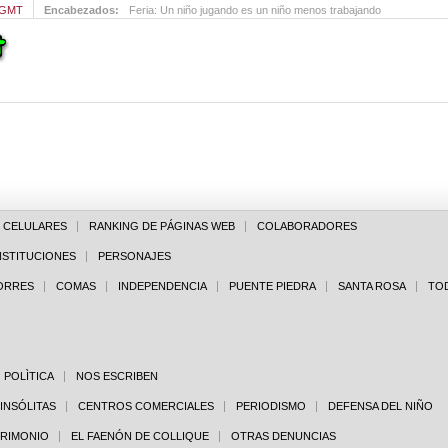
 GMT
Encabezados:
Feria: Un niño jugando es un niño menos trabajando
E CELULARES
RANKING DE PÁGINAS WEB
COLABORADORES
NSTITUCIONES
PERSONAJES
PORRES
COMAS
INDEPENDENCIA
PUENTE PIEDRA
SANTA ROSA
TO
POLÌTICA
NOS ESCRIBEN
 INSÓLITAS
CENTROS COMERCIALES
PERIODISMO
DEFENSA DEL NIÑO
TRIMONIO
EL FAENÓN DE COLLIQUE
OTRAS DENUNCIAS