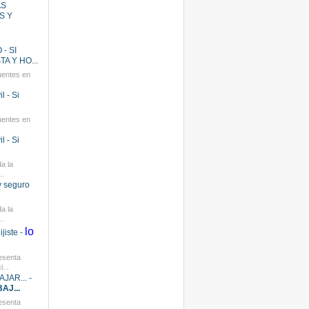
AS
S Y
- SI
A Y HO...
uentes en
l - Si
uentes en
l - Si
a la
..
y seguro
a la
..
lo
jiste -
esenta
...
JAR... -
AJ...
esenta