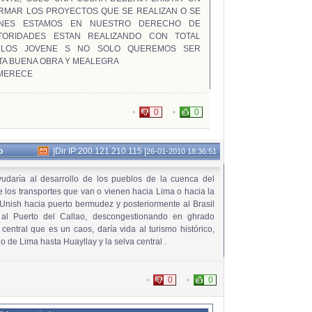
ORMAR LOS PROYECTOS QUE SE REALIZAN O SE
ENES ESTAMOS EN NUESTRO DERECHO DE
ORIDADES ESTAN REALIZANDO CON TOTAL
 LOS JOVENE S NO SOLO QUEREMOS SER
TA BUENA OBRA Y MEALEGRA
 MERECE
0
0
o
|
Dir IP:200.121.210.115
|
26-01-2010 18:36:51
udaría al desarrollo de los pueblos de la cuenca del
de los transportes que van o vienen hacia Lima o hacia la
 Unish hacia puerto bermudez y posteriormente al Brasil
 al Puerto del Callao, descongestionando en ghrado
 central que es un caos, daría vida al turismo histórico,
do de Lima hasta Huayllay y la selva central .
0
0