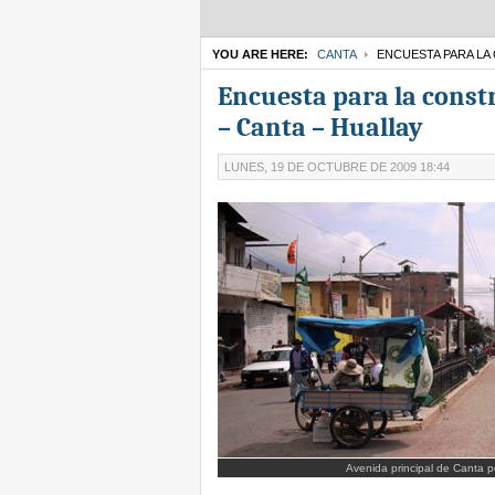
YOU ARE HERE:
CANTA
ENCUESTA PARA LA 
Encuesta para la const
– Canta – Huallay
LUNES, 19 DE OCTUBRE DE 2009 18:44
Avenida principal de Canta p