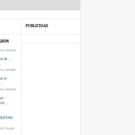
PUBLICIDAD
RIOS
evo alcalde
n III - …
.
evo alcalde
n II -
.
evo alcalde
on -
s, ...
UENTAN
el Partido