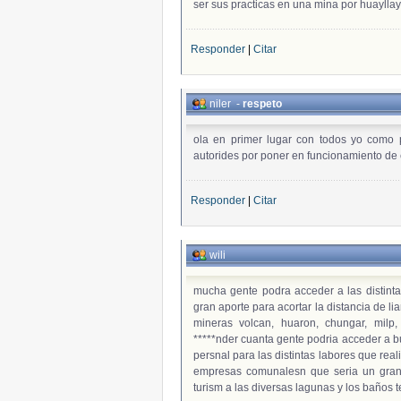
ser sus practicas en una mina por huayllay 
Responder
|
Citar
niler
-
respeto
ola en primer lugar con todos yo como 
autorides por poner en funcionamiento de 
Responder
|
Citar
wili
mucha gente podra acceder a las distint
gran aporte para acortar la distancia de l
mineras volcan, huaron, chungar, milp,
*****nder cuanta gente podria acceder a b
persnal para las distintas labores que re
empresas comunalesn que seria un gran 
turism a las diversas lagunas y los baños