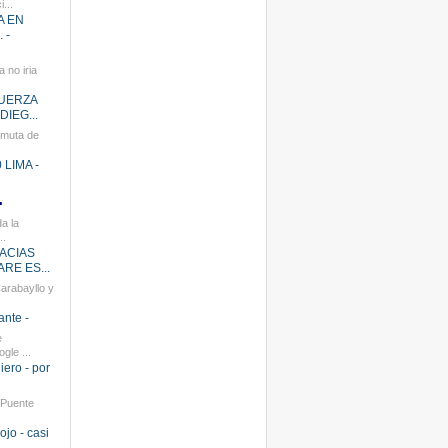
...
A EN
 -
 no iria
FUERZA
IEG...
rmuta de
LIMA -
.
a la
..
RACIAS
RE ES...
arabayllo y
ante -
e
gle ...
iero - por
 Puente
ojo - casi