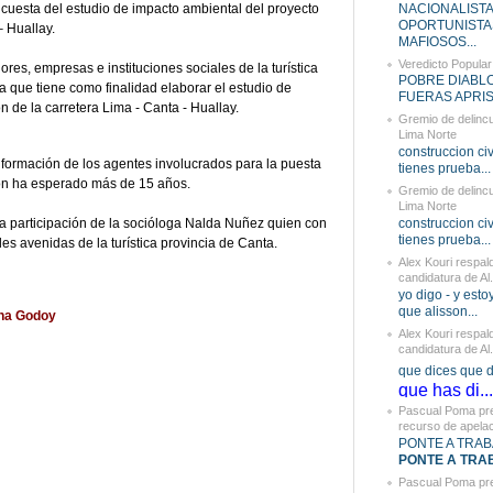
encuesta del estudio de impacto ambiental del proyecto
NACIONALIST
OPORTUNISTA
– Huallay.
MAFIOSOS...
Veredicto Popular
res, empresas e instituciones sociales de la turística
POBRE DIABLO 
a que tiene como finalidad elaborar el estudio de
FUERAS APRIST
 de la carretera Lima - Canta - Huallay.
Gremio de delinc
Lima Norte
construccion civi
nformación de los agentes involucrados para la puesta
tienes prueba...
ión ha esperado más de 15 años.
Gremio de delinc
Lima Norte
la participación de la socióloga Nalda Nuñez quien con
construccion civi
tienes prueba...
les avenidas de la turística provincia de Canta.
Alex Kouri respald
candidatura de Al.
yo digo - y esto
que alisson...
ina Godoy
Alex Kouri respald
candidatura de Al.
que dices que di
que has di...
Pascual Poma pr
recurso de apelaci
PONTE A TRABA
PONTE A TRAB
Pascual Poma pr