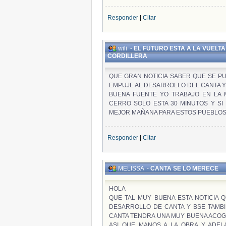
Responder
|
Citar
wili
-
EL FUTURO ESTA A LA VUELTA
CORDILLERA
QUE GRAN NOTICIA SABER QUE SE P
EMPUJE AL DESARROLLO DEL CANTA Y 
BUENA FUENTE YO TRABAJO EN LA 
CERRO SOLO ESTA 30 MINUTOS Y SI
MEJOR MAÑANA PARA ESTOS PUEBLOS
Responder
|
Citar
MELISSA
-
CANTA SE LO MERECE
HOLA
QUE TAL MUY BUENA ESTA NOTICIA 
DESARROLLO DE CANTA Y BSE TAMB
CANTA TENDRA UNA MUY BUENA ACOG
ASI QUE MANOS A LA OBRA Y ADELA