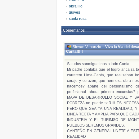
carretera
obrajillo
quives
santa rosa
Comentarios
Stevan Venanzio
-
Viva la Via del desa
Canta!!!!!
Saludos sanmiguelinos a todo Canta
Mi padre contaba que el logro ancalza to
carretera Lima-Canta, que realizaban l
coraje y corazon, que hermoza obra nos 
hacemos? aparte del personalismo del
profesional. ahora primero encuestas?
MAPA DE DESARROLLO SOCIAL Y SA
POBREZA no puede seR!!!! ES NECE
PERO QUE SEA YA UNA REALIDAD, 
LINEA RECTA Y AMPLIA PARA QUE CAD
INDUSTRIA Y EL TURIMSO DE MON
PUEBLOS SEREMOS GRANDES.
CANTEÑO EN GENERAL UNETE A EST
REALIDAD