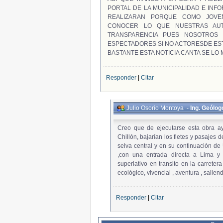
PORTAL DE LA MUNICIPALIDAD E INF
REALIZARAN PORQUE COMO JOV
CONOCER LO QUE NUESTRAS AUT
TRANSPARENCIA PUES NOSOTROS
ESPECTADORES SI NO ACTORESDE ES
BASTANTE ESTA NOTICIA CANTA SE LO
Responder
|
Citar
Julio Osorio Montoya
-
Ing. Geólog
Creo que de ejecutarse esta obra ay
Chillón, bajarían los fletes y pasajes 
selva central y en su continuación de
,con una entrada directa a Lima y
superlativo en transito en la carretera
ecológico, vivencial , aventura , salien
Responder
|
Citar