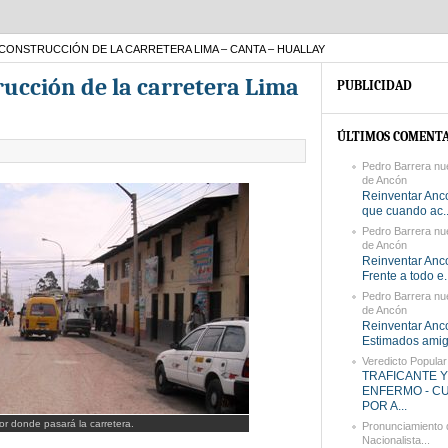
CONSTRUCCIÓN DE LA CARRETERA LIMA – CANTA – HUALLAY
rucción de la carretera Lima
PUBLICIDAD
ÚLTIMOS COMENTA
Pedro Barrera nu
de Ancón
Reinventar Anco
que cuando ac..
Pedro Barrera nu
de Ancón
Reinventar Anco
Frente a todo e..
Pedro Barrera nu
de Ancón
Reinventar Anc
Estimados amigo
Veredicto Popular
TRAFICANTE Y
ENFERMO - C
POR A...
or donde pasará la carretera.
Pronunciamiento d
Nacionalista...