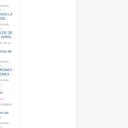
esenta
...
HAGO LA
OD...
esenta
...
ALDE DE
APRIS...
ue de un
ierras de
esenta
...
RONES -
NES ...
esenta
...
E
 -
..
andidatos
en los
...
esenta
...