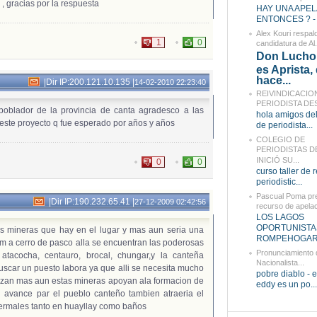
, gracias por la respuesta
HAY UNA APEL
ENTONCES ? - 
Alex Kouri respald
1
0
candidatura de Al.
Don Lucho,
es Aprista,
hace...
|
Dir IP:200.121.10.135
|
14-02-2010 22:23:40
REIVINDICACIO
PERIODISTA DES
poblador de la provincia de canta agradesco a las
hola amigos del
este proyecto q fue esperado por años y años
de periodista...
COLEGIO DE
PERIODISTAS D
INICIÓ SU...
0
0
curso taller de 
periodistic...
Pascual Poma pr
|
Dir IP:190.232.65.41
|
27-12-2009 02:42:56
recurso de apelaci
LOS LAGOS
OPORTUNISTA
as mineras que hay en el lugar y mas aun seria una
ROMPEHOGARE
iam a cerro de pasco alla se encuentran las poderosas
Pronunciamiento d
 atacocha, centauro, brocal, chungar,y la canteña
Nacionalista...
uscar un puesto labora ya que alli se necesita mucho
pobre diablo - e
alizan mas aun estas mineras apoyan ala formacion de
eddy es un po...
avance par el pueblo canteño tambien atraeria el
 termales tanto en huayllay como baños