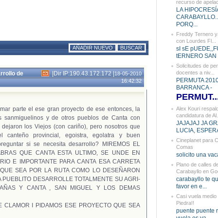
recurso de apelaci
LA HIPOCRESÍ
CARABAYLLO...
PORQ...
Freddy Ternero ya
con Lourdes Fl...
AÑADIR NUEVO
BUSCAR
sI sE pUEDE,,
tERNERO SAN D
Solicitudes de pe
docentes a niv...
rrollo de
|
Dir IP:190.43.172.172
|
18-05-2010
PERMUTA 2010 
16:42:32
BARRANCA -
PERMUT..
mar parte el ese gran proyecto de ese entonces, la
Alex Kouri respald
candidatura de Al.
os sanmiguelinos y de otros pueblos de Canta con
JAJAJAJ JA G
dejaron los Viejos (con cariño), pero nosotros que
LUCIA, ESPERA
 canteño provincial, egoistra, egolatra y buen
Cineplanet para C
 preguntar si se necesita desarrollo? MIREMOS EL
Comas
BRAS QUE CANTA ESTA ULTIMO, SE UNDE EN
solicito una vac
SARIO E IMPORTANTE PARA CANTA ESA CARRETA
Plano de calles d
Y QUE SEA POR LA RUTA COMO LO DESEÑARON
Carabayllo en Goo
A PUEBLITO DESARROLLE TOTALMENTE SU AGRI-
carabayllo te qu
favor en e...
TAÑAS Y CANTA , SAN MIGUEL Y LOS DEMAS
Casi vuela medio
Piedra!!
E CLAMOR I PIDAMOS ESE PROYECTO QUE SEA
puente puente r