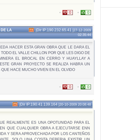
0
0
 DE LA
|
Dir IP:190.232.65.41
|
27-12-2009
02:35:44
UEDA HACER ESTA GRAN OBRA QUE LE DARA EL
TODO EL VALLE CHILLON POR QUE LES DIGO DE
MINERA EL BROCAL EN CERRO Y HUAYLLAY A
 ESTE GRAN PROYECTO SE REALIZA HABRA UN
 QUE HACE MUCHO VIVEN EN EL OLVIDO
0
0
|
Dir IP:190.41.139.164
|
20-10-2009 20:08:48
QUE REALMENTE ES UNA OPOTUNIDAD PARA EL
IEN QUE CUALQUIER OBRA A EJECUTARSE ENN
IDA Y SERA APROVECHADA POR LOS CANTEÑOS
NTE, SOLO UNA COSITA DEBERIA EXISTIR UN