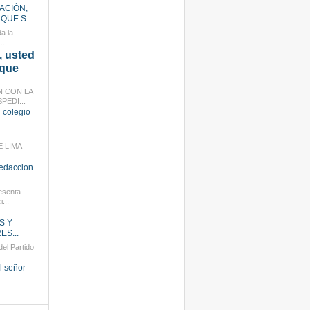
ACIÓN,
QUE S...
a la
..
 usted
 que
N CON LA
PEDI...
 colegio
E LIMA
redaccion
esenta
...
S Y
S...
el Partido
l señor