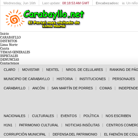
Wednesday
, Jun 16th
Last update:
08:18:53 AM GMT
Encabezados:
Feria: Un 
Inicio
CARABAYLLO
DISTRITOS
Lima Norte
Canta
TEMAS GENERALES
ESPECIALES
DENUNCIAS
Contactenos
CLARO
MOVISTAR
NEXTEL
NROS. DE CELULARES
RANKING DE PÁ
MUNICIPIO DE CARABAYLLO
HISTORIA
INSTITUCIONES
PERSONAJES
CARABAYLLO
ANCÓN
SAN MARTÍN DE PORRES
COMAS
INDEPENDE
NACIONALES
CULTURALES
EVENTOS
POLÌTICA
NOS ESCRIBEN
H1N1
PATRIMONIO CULTURAL
NOTICIAS INSÓLITAS
CENTROS COMERC
CORRUPCIÓN MUNICIPAL
DEFENSA DEL PATRIMONIO
EL FAENÓN DE COL