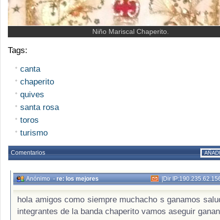
Niño Mariscal Chaperito.
Tags:
canta
chaperito
quives
santa rosa
toros
turismo
Comentarios
AÑAD
Anónimo
-
re: los mejores
|
Dir IP:190.235.62.15
hola amigos como siempre muchacho s ganamos salud
integrantes de la banda chaperito vamos aseguir ganand