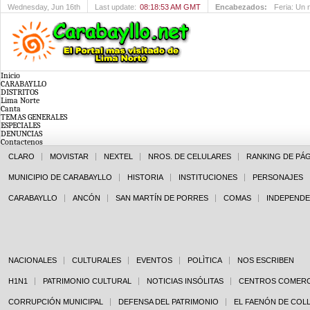
Wednesday
, Jun 16th
Last update:
08:18:53 AM GMT
Encabezados:
INDECOPI 
Inicio
CARABAYLLO
DISTRITOS
Lima Norte
Canta
TEMAS GENERALES
ESPECIALES
DENUNCIAS
Contactenos
CLARO
MOVISTAR
NEXTEL
NROS. DE CELULARES
RANKING DE PÁ
MUNICIPIO DE CARABAYLLO
HISTORIA
INSTITUCIONES
PERSONAJES
CARABAYLLO
ANCÓN
SAN MARTÍN DE PORRES
COMAS
INDEPENDE
NACIONALES
CULTURALES
EVENTOS
POLÌTICA
NOS ESCRIBEN
H1N1
PATRIMONIO CULTURAL
NOTICIAS INSÓLITAS
CENTROS COMERC
CORRUPCIÓN MUNICIPAL
DEFENSA DEL PATRIMONIO
EL FAENÓN DE COL