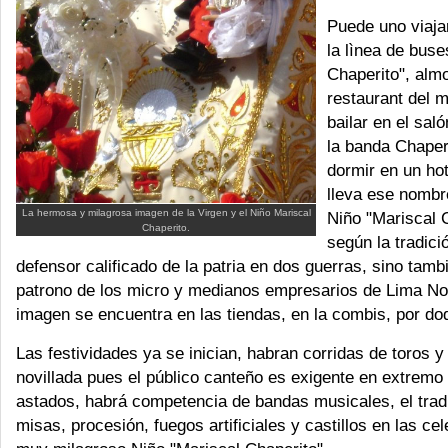
Puede uno viaja
la lìnea de buse
Chaperito", almo
restaurant del 
bailar en el sal
la banda Chaper
dormir en un ho
lleva ese nombr
La hermosa y milagrosa imagen de la Virgen y el Niño Mariscal
Niño "Mariscal 
Chaperito.
según la tradici
defensor calificado de la patria en dos guerras, sino tamb
patrono de los micro y medianos empresarios de Lima No
imagen se encuentra en las tiendas, en la combis, por doq
Las festividades ya se inician, habran corridas de toros y
novillada pues el público canteño es exigente en extremo
astados, habrá competencia de bandas musicales, el trad
misas, procesión, fuegos artificiales y castillos en las ce