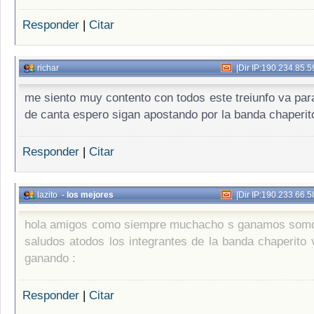
Responder
|
Citar
richar
|
Dir IP:190.234.85.5
me siento muy contento con todos este treiunfo va para
de canta espero sigan apostando por la banda chaperit
Responder
|
Citar
lazito
-
los mejores
|
Dir IP:190.233.66.5
hola amigos como siempre muchacho s ganamos somo
saludos atodos los integrantes de la banda chaperito
ganando :
Responder
|
Citar