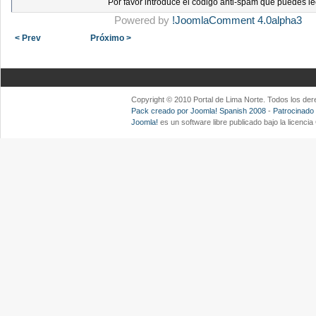
Por favor introduce el código anti-spam que puedes le
Powered by
!JoomlaComment 4.0alpha3
< Prev
Próximo >
Copyright © 2010 Portal de Lima Norte. Todos los d
Pack creado por Joomla! Spanish 2008
-
Patrocinado
Joomla!
es un software libre publicado bajo la licenc