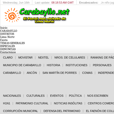
Wednesday
, Jun 16th
Last update:
08:18:53 AM GMT
Encabezados:
Feria: Un 
Inicio
CARABAYLLO
DISTRITOS
Lima Norte
Canta
TEMAS GENERALES
ESPECIALES
DENUNCIAS
Contactenos
CLARO
MOVISTAR
NEXTEL
NROS. DE CELULARES
RANKING DE PÁ
MUNICIPIO DE CARABAYLLO
HISTORIA
INSTITUCIONES
PERSONAJES
CARABAYLLO
ANCÓN
SAN MARTÍN DE PORRES
COMAS
INDEPENDE
NACIONALES
CULTURALES
EVENTOS
POLÌTICA
NOS ESCRIBEN
H1N1
PATRIMONIO CULTURAL
NOTICIAS INSÓLITAS
CENTROS COMERC
CORRUPCIÓN MUNICIPAL
DEFENSA DEL PATRIMONIO
EL FAENÓN DE COL