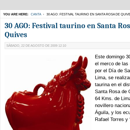
YOU ARE HERE:
CANTA
30 AGO: FESTIVAL TAURINO EN SANTA ROSA DE QUIV
30 AGO: Festival taurino en Santa Ro
Quives
SÁBADO, 22 DE AGOSTO DE 2009 12:10
Este domingo 30
el merco de las
por el Día de S
Lima, se realiza
taurina en el di
Santa Rosa de 
64 Kms. de Lima
novillero nacion
Águila, y los ec
Rafael Torres y 