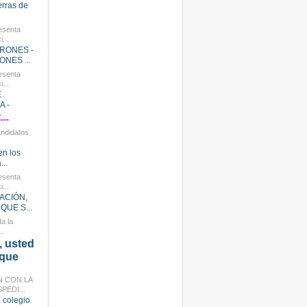
ierras de
esenta
...
RONES -
NES ...
esenta
...
E
 -
..
andidatos
en los
...
esenta
...
ACIÓN,
QUE S...
a la
..
 usted
 que
N CON LA
PEDI...
 colegio