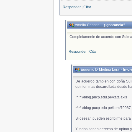
Responder
|
Citar
Amelia Chacon
-
¿Ignorancia?
Completamente de acuerdo con Sulma
Responder
|
Citar
Eugenio D´Medina Lora
-
In-ci
De acuerdo tambien con doña Sulm
opinion mas desarrollada desde h
****://blog.pucp.edu.pe/katalaxis
****://blog.pucp.edu.pe/item/79987
Si desean pueden escribirme para t
Y todos tienen derecho de opinar y