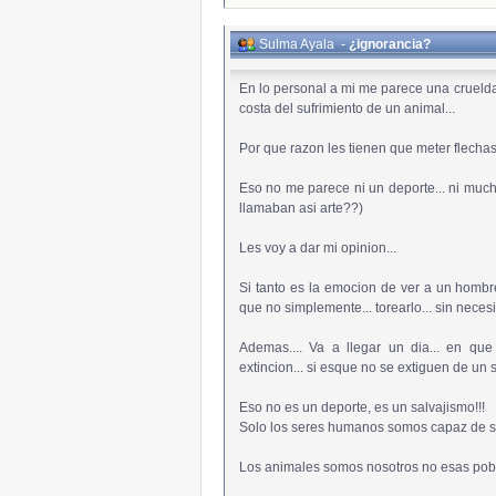
Sulma Ayala
-
¿ignorancia?
En lo personal a mi me parece una cruelda
costa del sufrimiento de un animal...
Por que razon les tienen que meter flechas
Eso no me parece ni un deporte... ni muc
llamaban asi arte??)
Les voy a dar mi opinion...
Si tanto es la emocion de ver a un hombre
que no simplemente... torearlo... sin neces
Ademas.... Va a llegar un dia... en qu
extincion... si esque no se extiguen de un so
Eso no es un deporte, es un salvajismo!!!
Solo los seres humanos somos capaz de se
Los animales somos nosotros no esas pobre