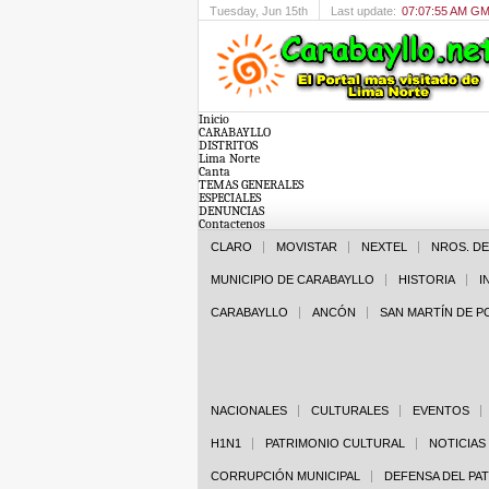
Tuesday
, Jun 15th
Last update:
07:07:55 AM G
Inicio
CARABAYLLO
DISTRITOS
Lima Norte
Canta
TEMAS GENERALES
ESPECIALES
DENUNCIAS
Contactenos
CLARO
MOVISTAR
NEXTEL
NROS. D
MUNICIPIO DE CARABAYLLO
HISTORIA
I
CARABAYLLO
ANCÓN
SAN MARTÍN DE 
NACIONALES
CULTURALES
EVENTOS
H1N1
PATRIMONIO CULTURAL
NOTICIAS
CORRUPCIÓN MUNICIPAL
DEFENSA DEL PA