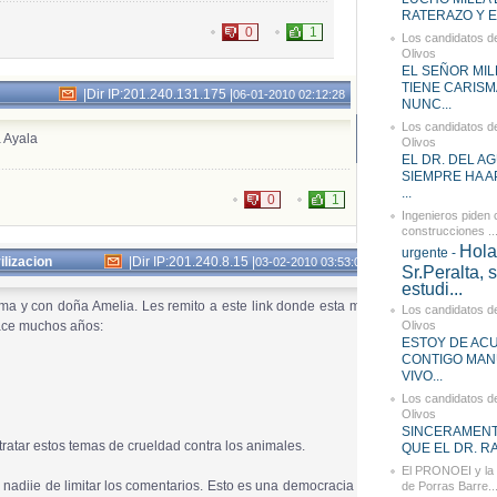
RATERAZO Y ES
0
1
Los candidatos d
Olivos
EL SEÑOR MIL
TIENE CARISM
|
Dir IP:201.240.131.175
|
06-01-2010 02:12:28
NUNC...
Los candidatos d
 Ayala
Olivos
EL DR. DEL AG
SIEMPRE HA 
...
0
1
Ingenieros piden
construcciones ..
Hola
urgente -
vilizacion
|
Dir IP:201.240.8.15
|
03-02-2010 03:53:01
Sr.Peralta, 
estudi...
a y con doña Amelia. Les remito a este link donde esta mi
Los candidatos d
ace muchos años:
Olivos
ESTOY DE AC
CONTIGO MAN
VIVO...
Los candidatos d
Olivos
SINCERAMEN
ratar estos temas de crueldad contra los animales.
QUE EL DR. RA
El PRONOEI y la 
 nadiie de limitar los comentarios. Esto es una democracia y
de Porras Barre..