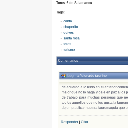
Toros: 6 de Salamanca.
Tags:
canta
chaperito
quives
santa rosa
toros
turismo
Comentarios
jubg
-
aficionado taurino
de acuerdo a lo leido en el anterior comen
mejor que no lo haga y deje en paz a los
de trabajo para muchas personas que nec
todfos aquellos que no les gusta la taur
dejen practicar nuestra tauromaquia que 
Responder
|
Citar