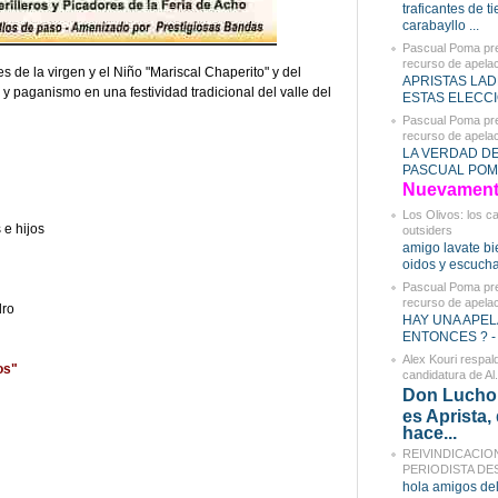
traficantes de t
carabayllo ...
Pascual Poma pr
recurso de apelaci
s de la virgen y el Niño "Mariscal Chaperito" y del
APRISTAS LAD
 y paganismo en una festividad tradicional del valle del
ESTAS ELECCIO
Pascual Poma pr
recurso de apelaci
LA VERDAD D
PASCUAL POMA
Nuevament.
Los Olivos: los c
 e hijos
outsiders
amigo lavate bi
oidos y escucha
Pascual Poma pr
recurso de apelaci
dro
HAY UNA APEL
ENTONCES ? - 
Alex Kouri respald
os"
candidatura de Al.
Don Lucho,
es Aprista,
hace...
REIVINDICACIO
PERIODISTA DES
hola amigos del