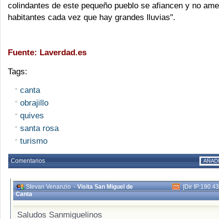
colindantes de este pequeño pueblo se afiancen y no am
habitantes cada vez que hay grandes lluvias".
Fuente: Laverdad.es
Tags:
canta
obrajillo
quives
santa rosa
turismo
Comentarios
AÑAD
Stevan Venanzio
-
Visita San Miguel de
|
Dir IP:190.4
Canta
Saludos Sanmiguelinos