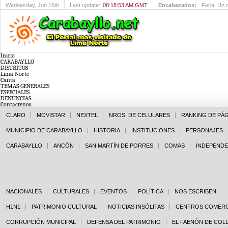
Wednesday
, Jun 16th
Last update:
08:18:53 AM GMT
Encabezados:
Feria: Un 
Inicio
CARABAYLLO
DISTRITOS
Lima Norte
Canta
TEMAS GENERALES
ESPECIALES
DENUNCIAS
Contactenos
CLARO
MOVISTAR
NEXTEL
NROS. DE CELULARES
RANKING DE PÁ
MUNICIPIO DE CARABAYLLO
HISTORIA
INSTITUCIONES
PERSONAJES
CARABAYLLO
ANCÓN
SAN MARTÍN DE PORRES
COMAS
INDEPENDE
NACIONALES
CULTURALES
EVENTOS
POLÌTICA
NOS ESCRIBEN
H1N1
PATRIMONIO CULTURAL
NOTICIAS INSÓLITAS
CENTROS COMERC
CORRUPCIÓN MUNICIPAL
DEFENSA DEL PATRIMONIO
EL FAENÓN DE COL