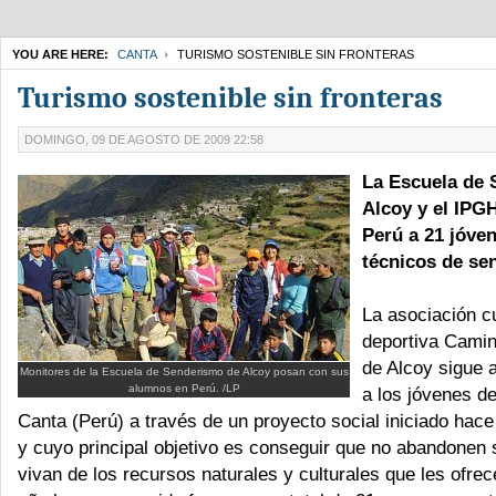
YOU ARE HERE:
CANTA
TURISMO SOSTENIBLE SIN FRONTERAS
Turismo sostenible sin fronteras
DOMINGO, 09 DE AGOSTO DE 2009 22:58
La Escuela de
Alcoy y el IPG
Perú a 21 jóve
técnicos de se
La asociación cu
deportiva Cami
de Alcoy sigue 
Monitores de la Escuela de Senderismo de Alcoy posan con sus
alumnos en Perú. /LP
a los jóvenes de
Canta (Perú) a través de un proyecto social iniciado hac
y cuyo principal objetivo es conseguir que no abandonen
vivan de los recursos naturales y culturales que les ofrece