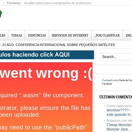
T
Titulares:
Amplian plazo para reasignación de profesores
LES
TEMAS
DENUNCIAS
SERVICIOS DE INTERNET
_POR CLASIFICAR
ENL
 - 21 AGO: CONFERENCIA INTERNACIONAL SOBRE PEQUEÑOS SATÉLITES
Carabayllo.net
y Gente de Car
Facebook
ÚLTIMOS COMENTA
Como capturaron a
devolver???? -
este aparato in..
Britanicos son eti
Cheap Moncler 
Moncler Jack...