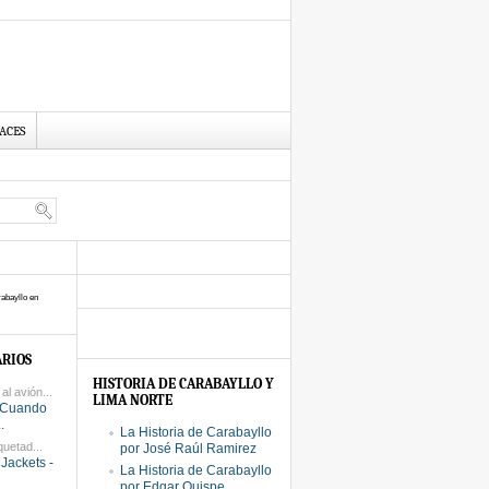
ACES
abayllo en
RIOS
HISTORIA DE CARABAYLLO Y
l avión...
LIMA NORTE
 Cuando
.
La Historia de Carabayllo
quetad...
por José Raúl Ramirez
Jackets -
La Historia de Carabayllo
por Edgar Quispe