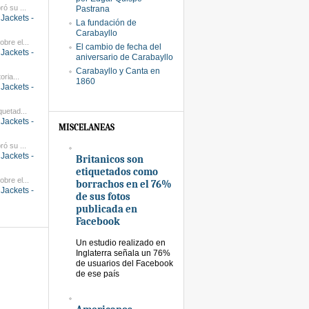
ró su ...
Pastrana
Jackets -
La fundación de
Carabayllo
bre el...
El cambio de fecha del
Jackets -
aniversario de Carabayllo
Carabayllo y Canta en
oria...
1860
Jackets -
quetad...
Jackets -
MISCELANEAS
ró su ...
Jackets -
Britanicos son
etiquetados como
bre el...
borrachos en el 76%
Jackets -
de sus fotos
publicada en
Facebook
Un estudio realizado en
Inglaterra señala un 76%
de usuarios del Facebook
de ese país