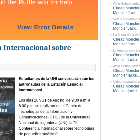
Atrio School celeb
Cheap Moncler 
Moncler Jack...
Video educativo so
Cheap Moncler 
Moncler Jack...
La fiesta de la vict
Cheap Moncler 
Moncler Jack...
a Internacional sobre
Britanicos son eti
Cheap Moncler 
Moncler jacke...
Atrio School celeb
Cheap Moncler 
Moncler jacke...
Estudiantes de la UNI conversaràn con los
Video educativo so
astronautas de la Estación Espacial
Cheap Moncler 
Internacional
Moncler jacke...
Los dìas 20 y 21 de Agosto, de 9:00 a.m. a
6:00 p.m. se realizará en el Centro de
Tecnologìas de la Informaciòn y
Comunicaciones (CTIC) de la Universidad
Nacional de Ingeniería (UNI), la "II
Conferencia Internacional sobre tecnologìas
de pequeños satélites".