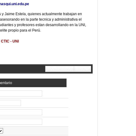
hasqui.uni.edu.pe
 y Jaime Estela, quienes actualmente trabajan en
sesorando en la parte tecnica y administrativa el
udiantes y profesores estan desarrollando en la UNI,
lite propio para el Perú.
 CTIC - UNI
AÑADIR NUEVO
BUSCAR
mentario