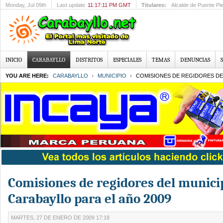
Monday
, Jul 09th
Last update
11:17:11 PM GMT
Titulares:
FIMA PERÚ 2012: Feria de Protec
INICIO
CARABAYLLO
DISTRITOS
ESPECIALES
TEMAS
DENUNCIAS
YOU ARE HERE:
CARABAYLLO
MUNICIPIO
COMISIONES DE REGIDORES DEL
Comisiones de regidores del munici
Carabayllo para el año 2009
MARTES, 27 DE ENERO DE 2009 17:18