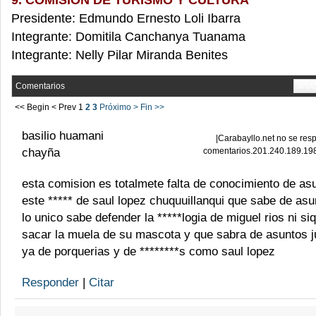
9. COMISION DE TURISMO Y CULTURA
Presidente: Edmundo Ernesto Loli Ibarra
Integrante: Domitila Canchanya Tuanama
Integrante: Nelly Pilar Miranda Benites
Comentarios
AÑA
<< Begin
< Prev
1
2
3
Próximo >
Fin >>
basilio huamani
|
Carabayllo.net no se resp
chayña
comentarios.201.240.189.19
esta comision es totalmete falta de conocimiento de asu
este ***** de saul lopez chuquuillanqui que sabe de asu
lo unico sabe defender la *****logia de miguel rios ni si
sacar la muela de su mascota y que sabra de asuntos j
ya de porquerias y de ********s como saul lopez
Responder
|
Citar