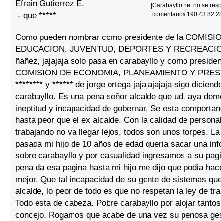
Efrain Gutierrez E.
|
Carabayllo.net no se resp
-
que *****
comentarios.190.43.82.2
Como pueden nombrar como presidente de la COMISI
EDUCACION, JUVENTUD, DEPORTES Y RECREACION a
ñañez, jajajaja solo pasa en carabayllo y como presiden
COMISION DE ECONOMIA, PLANEAMIENTO Y PRES
******** y ****** de jorge ortega jajajajajaja sigo dicien
carabayllo. Es una pena señor alcalde que ud. aya dem
ineptitud y incapacidad de gobernar. Se esta comportand
hasta peor que el ex alcalde. Con la calidad de personal
trabajando no va llegar lejos, todos son unos torpes. 
pasada mi hijo de 10 años de edad queria sacar una in
sobre carabayllo y por casualidad ingresamos a su pag
pena da esa pagina hasta mi hijo me dijo que podia ha
mejor. Que tal incapacidad de su gente de sistemas que
alcalde, lo peor de todo es que no respetan la ley de tr
Todo esta de cabeza. Pobre carabayllo por alojar tantos 
concejo. Rogamos que acabe de una vez su penosa ges