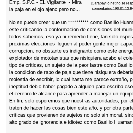
Emp. S.P.C - EL Vigilante
-
Mira
|
Carabayllo.net no se resp
la paja en el ojo ajeno pero no...
comentarios.190.81.13.9
No se puede creer que un ********** como Basilio Hua
este criticando la conformacion de comisiones del muni
todos sabemos, eso ya ni remedio tiene, tan solo esper
proximas elecciones lleguen al poder gente mejor capac
corrupcion, no obstante es indignante como este ener
explotador de mototaxistas que nisiquiera acabo el cole
tipo de criticas, un sujeto de la peor lastre como Basil
la condicion de rabo de paja que tiene nisiquiera deberi
molestia de escribir, lo cual hasta me parece extraño, 
ineptitud debio haber pagado a alguien para escriba eso
el cerebro le alcance para aprender a manejar un equi
En fin, solo esperemos que nuestras autoridades, por el
traten de hacer las cosas bien este año, y por otra part
criticas que provienen de sujetos no solo sin moral, si
alto grado de ignorancia e idiotez como Basilio Huaman