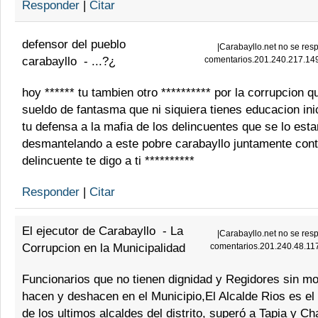
Responder
|
Citar
defensor del pueblo
|
Carabayllo.net no se resp
carabayllo
-
...?¿
comentarios.201.240.217.14
hoy ****** tu tambien otro ********** por la corrupcion 
sueldo de fantasma que ni siquiera tienes educacion ini
tu defensa a la mafia de los delincuentes que se lo esta
desmantelando a este pobre carabayllo juntamente cont
delincuente te digo a ti **********
Responder
|
Citar
El ejecutor de Carabayllo
-
La
|
Carabayllo.net no se resp
Corrupcion en la Municipalidad
comentarios.201.240.48.11
Funcionarios que no tienen dignidad y Regidores sin mo
hacen y deshacen en el Municipio,El Alcalde Rios es el
de los ultimos alcaldes del distrito, superó a Tapia y C