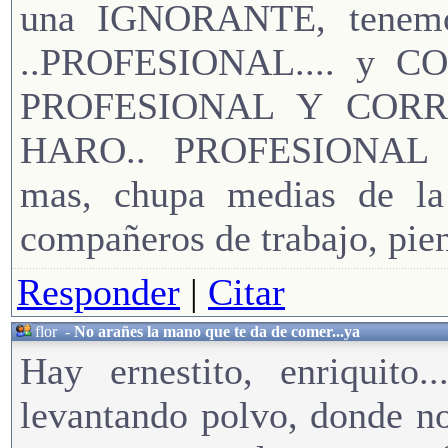
una IGNORANTE, tenem
..PROFESIONAL.... y C
PROFESIONAL Y CORR
HARO.. PROFESIONAL y
mas, chupa medias de la 
compañeros de trabajo, piens
Responder
|
Citar
flor
-
No arañes la mano que te da de comer...ya
Hay ernestito, enriquito.
levantando polvo, donde n