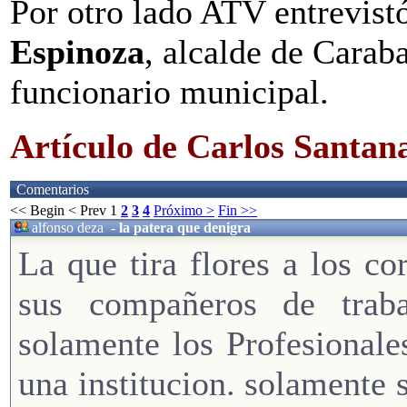
Por otro lado ATV entrevist
Espinoza
, alcalde de Carab
funcionario municipal.
Artículo de Carlos Santan
Comentarios
<< Begin
< Prev
1
2
3
4
Próximo >
Fin >>
alfonso deza
-
la patera que denigra
La que tira flores a los co
sus compañeros de traba
solamente los Profesionale
una institucion. solamente