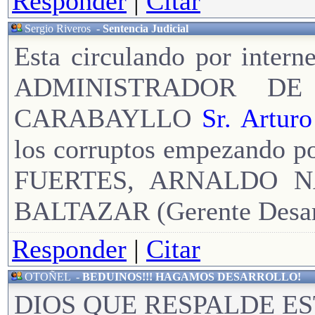
Responder
|
Citar
Sergio Riveros
-
Sentencia Judicial
Esta circulando por interne
ADMINISTRADOR DE
CARABAYLLO
Sr. Arturo
los corruptos empezando 
FUERTES, ARNALDO N
BALTAZAR (Gerente Desarr
Responder
|
Citar
OTOÑEL
-
BEDUINOS!!! HAGAMOS DESARROLLO!
DIOS QUE RESPALDE ES