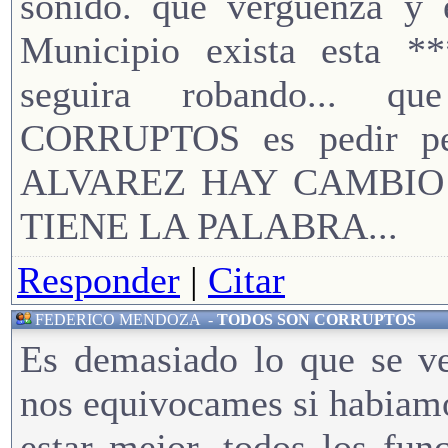
sonido. que verguenza 
Municipio exista esta
seguira robando... 
CORRUPTOS es pedir p
ALVAREZ HAY CAMBIO
TIENE LA PALABRA...
Responder
|
Citar
FEDERICO MENDOZA
-
TODOS SON CORRUPTOS
Es demasiado lo que se ve
nos equivocames si habiam
estar mejor. todos los fun