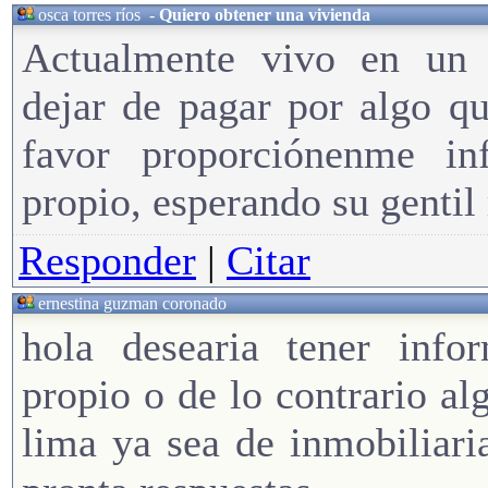
osca torres ríos
-
Quiero obtener una vivienda
Actualmente vivo en un d
dejar de pagar por algo q
favor proporciónenme in
propio, esperando su gentil 
Responder
|
Citar
ernestina guzman coronado
hola desearia tener info
propio o de lo contrario al
lima ya sea de inmobiliaria