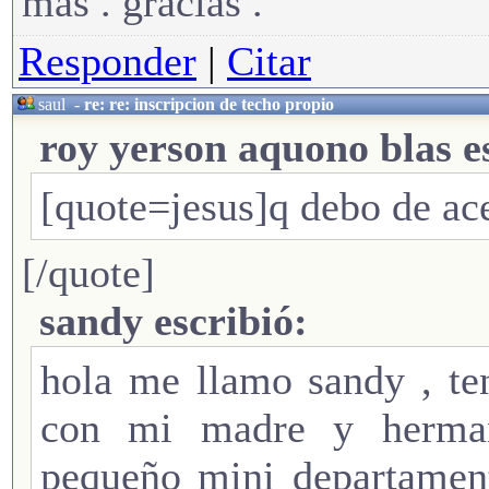
mas . gracias .
Responder
|
Citar
saul
-
re: re: inscripcion de techo propio
roy yerson aquono blas e
[quote=jesus]q debo de ace
[/quote]
sandy escribió:
hola me llamo sandy , te
con mi madre y herman
pequeño mini departament