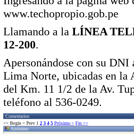
Ingresando a la página web
www.techopropio.gob.pe
Llamando a la
LÍNEA TEL
12-200
.
Apersonándose con su DNI a
Lima Norte, ubicadas en la 
del Km. 11 1/2 de la Av. T
teléfono al 536-0249.
Comentarios
<< Begin
< Prev
1
2
3
4
5
Próximo >
Fin >>
Anónimo