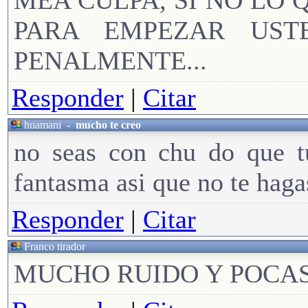
MEA CULPA, SI NO LO 
PARA EMPEZAR UST
PENALMENTE...
Responder
|
Citar
huamani
-
mucho te creo
no seas con chu do que tu
fantasma asi que no te haga
Responder
|
Citar
Franco tirador
MUCHO RUIDO Y POCAS