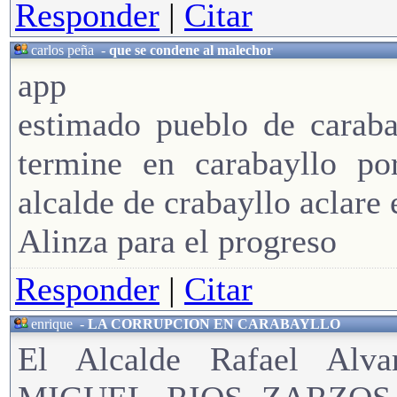
Responder
|
Citar
carlos peña
-
que se condene al malechor
app
estimado pueblo de caraba
termine en carabayllo po
alcalde de crabayllo aclare 
Alinza para el progreso
Responder
|
Citar
enrique
-
LA CORRUPCION EN CARABAYLLO
El Alcalde Rafael Al