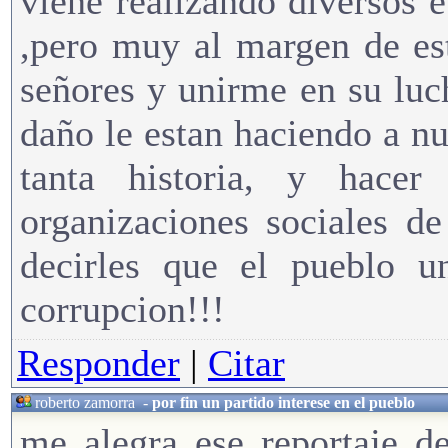
viene realizando diversos 
,pero muy al margen de es
señores y unirme en su luc
daño le estan haciendo a nue
tanta historia, y hacer
organizaciones sociales d
decirles que el pueblo u
corrupcion!!!
Responder
|
Citar
roberto zamorra
-
por fin un partido interese en el pueblo
me alegra ese reportaje d