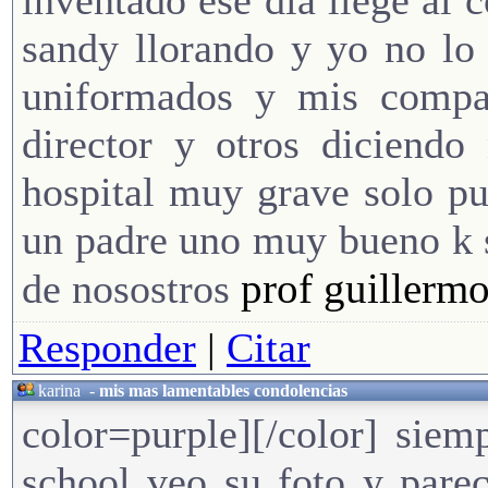
inventado ese dia llege al 
sandy llorando y yo no lo 
uniformados y mis compa
director y otros diciendo
hospital muy grave solo p
un padre uno muy bueno k 
prof guillerm
de nosostros
Responder
|
Citar
karina
-
mis mas lamentables condolencias
color=purple][/color]
siemp
school veo su foto y pare