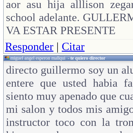
aor asu hija alllison zega
school adelante. GULL
VA ESTAR PRESENTE
Responder
|
Citar
miguel angel esperon mallqui
-
te quiero director
directo guillermo soy un 
entere que usted habia f
siento muy apenado que cua
mi salon y todos mis amigo
instructor toco con la tr