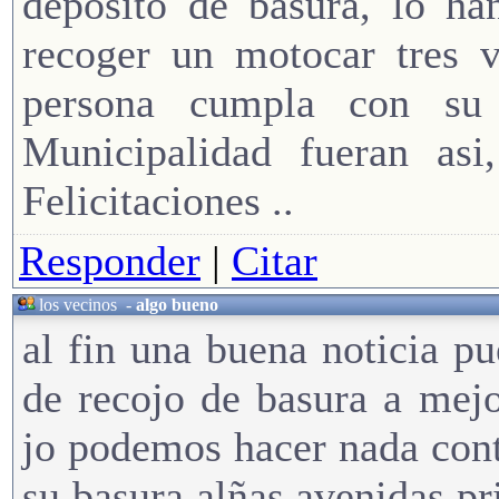
deposito de basura, lo ha
recoger un motocar tres 
persona cumpla con su
Municipalidad fueran asi,
Felicitaciones ..
Responder
|
Citar
los vecinos
-
algo bueno
al fin una buena noticia pu
de recojo de basura a mej
jo podemos hacer nada contr
su basura alñas avenidas pr