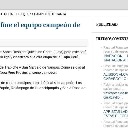
 SE DEFINE EL EQUIPO CAMPEÓN DE CANTA
efine el equipo campeón de
PUBLICIDAD
ÚLTIMOS COMENTA
Pascual Poma pr
recurso de apelaci
de Santa Rosa de Quives en Canta (Lima) pero este será
INVITACION - 
 liga y clasificará a la otra etapa de la Copa Perú.
INVITACION A T
Pascual Poma pr
de Trapiche y San Marcelo de Yangas. Como se dijo al
recurso de apelaci
Copa Perú Provincial como campeón.
ALISSON ALC
CARABAYLLO - 
la de cuatros equipos para definir al subcampeón. Los
Piden a regidor q
ón Zapán, Relámpago de Huanchipuquio y Santa Rosa de
pasito tuntun ...
traficantes de t
carabayllo ...
Pascual Poma pr
recurso de apelaci
APRISTAS LAD
ESTAS ELECCIO
Pascual Poma pr
recurso de apelaci