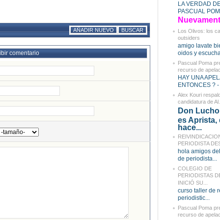
LA VERDAD D
PASCUAL POMA
Nuevament.
AÑADIR NUEVO
BUSCAR
Los Olivos: los c
outsiders
amigo lavate bi
ibir comentario
oidos y escucha
Pascual Poma pr
recurso de apelaci
HAY UNA APEL
ENTONCES ? - 
Alex Kouri respald
candidatura de Al.
Don Lucho,
es Aprista,
hace...
REIVINDICACIO
PERIODISTA DES
hola amigos del
de periodista...
COLEGIO DE
PERIODISTAS D
INICIÓ SU...
curso taller de 
periodistic...
Pascual Poma pr
recurso de apelaci