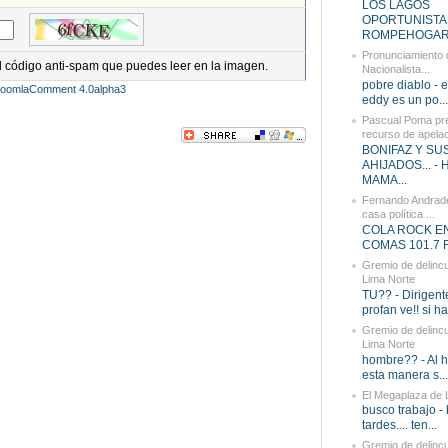
LOS LAGOS
OPORTUNISTA
ROMPEHOGARE
Pronunciamiento d
el código anti-spam que puedes leer en la imagen.
Nacionalista...
pobre diablo - e
JoomlaComment 4.0alpha3
eddy es un po...
Pascual Poma pr
recurso de apelaci
BONIFAZ Y SU
AHIJADOS... -
MAMA...
Fernando Andrad
casa política ...
COLA ROCK E
COMAS 101.7 FM
Gremio de delinc
Lima Norte
TU?? - Dirigent
profan ve!! si ha.
Gremio de delinc
Lima Norte
hombre?? - Al h
esta manera s...
El Megaplaza de 
busco trabajo -
tardes.... ten...
Gremio de delinc