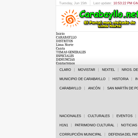
Tuesday
, Jun 15th
Last update:
10:53:22 PM G
Inicio
CARABAYLLO
DISTRITOS
Lima Norte
Canta
TEMAS GENERALES
ESPECIALES
DENUNCIAS
Contactenos
CLARO
MOVISTAR
NEXTEL
NROS. D
MUNICIPIO DE CARABAYLLO
HISTORIA
I
CARABAYLLO
ANCÓN
SAN MARTÍN DE 
NACIONALES
CULTURALES
EVENTOS
H1N1
PATRIMONIO CULTURAL
NOTICIAS
CORRUPCIÓN MUNICIPAL
DEFENSA DEL PA