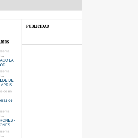
PUBLICIDAD
RIOS
esenta
...
HAGO LA
OD...
esenta
...
ALDE DE
APRIS...
ue de un
ierras de
esenta
...
RONES -
NES ...
esenta
...