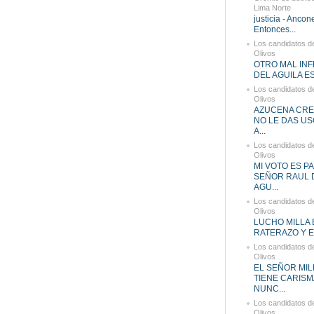
Lima Norte
justicia - Anco
Entonces...
Los candidatos d
Olivos
OTRO MAL IN
DEL AGUILA ES
Los candidatos d
Olivos
AZUCENA CRE
NO LE DAS US
A...
Los candidatos d
Olivos
MI VOTO ES P
SEÑOR RAUL 
AGU...
Los candidatos d
Olivos
LUCHO MILLA 
RATERAZO Y ES
Los candidatos d
Olivos
EL SEÑOR MIL
TIENE CARISM
NUNC...
Los candidatos d
Olivos