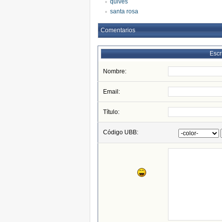
quives
santa rosa
Comentarios
Escr
Nombre:
Email:
Título:
Código UBB: