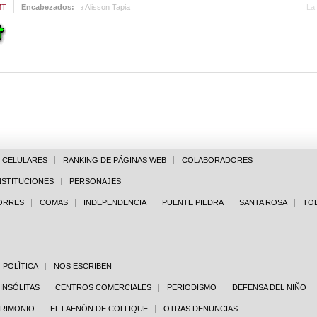
MT
Encabezados:
Alex Kouri respalda la candidatura de Alisson Tapia
E CELULARES
RANKING DE PÁGINAS WEB
COLABORADORES
NSTITUCIONES
PERSONAJES
PORRES
COMAS
INDEPENDENCIA
PUENTE PIEDRA
SANTA ROSA
TO
POLÌTICA
NOS ESCRIBEN
 INSÓLITAS
CENTROS COMERCIALES
PERIODISMO
DEFENSA DEL NIÑO
TRIMONIO
EL FAENÓN DE COLLIQUE
OTRAS DENUNCIAS