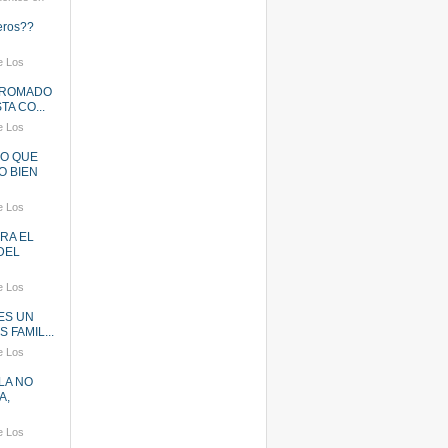
neros??
e Los
FROMADO
TA CO...
e Los
O QUE
O BIEN
e Los
ARA EL
DEL
e Los
ES UN
 FAMIL...
e Los
LA NO
A,
e Los