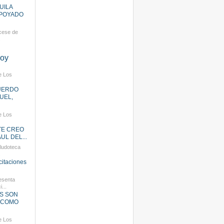
UILA
APOYADO
 cese de
.
soy
e Los
UERDO
UEL,
e Los
TE CREO
UL DEL...
ludoteca
.
icitaciones
esenta
...
OS SON
- COMO
e Los