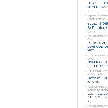
EL DR. DEL AG
SIEMPRE HA 
...
Ingenieros piden
construcciones ..
Hola
urgente -
Sr.Peralta, 
estudi...
Los candidatos d
Olivos
ESTOY DE AC
CONTIGO MAN
VIVO...
Los candidatos d
Olivos
SINCERAMEN
QUE EL DR. RA
El PRONOEI y la 
de Porras Barre..
Entrevista - Fel
por el gr...
Pascual Poma pr
recurso de apelaci
LOS APELLID
DIFERENTES 
M...
Los candidatos d