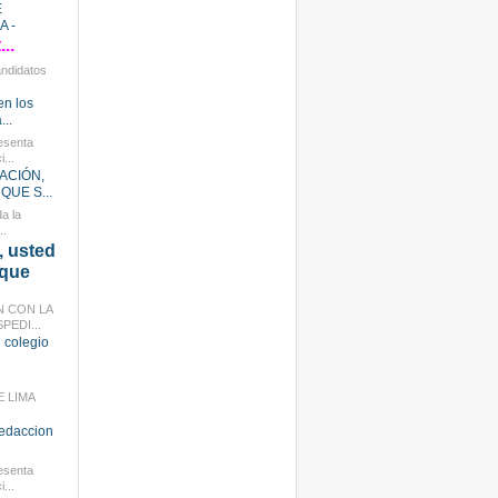
E
 -
..
andidatos
en los
...
esenta
...
ACIÓN,
QUE S...
a la
..
 usted
 que
N CON LA
PEDI...
 colegio
E LIMA
redaccion
esenta
...