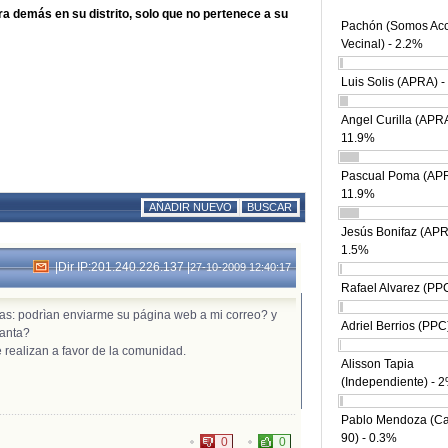
a demás en su distrito, solo que no pertenece a su
Pachón (Somos Ac
Vecinal) - 2.2%
Luis Solis (APRA) -
Angel Curilla (APRA
11.9%
Pascual Poma (APR
11.9%
AÑADIR NUEVO
BUSCAR
Jesús Bonifaz (APR
1.5%
|
Dir IP:201.240.226.137
|
27-10-2009 12:40:17
Rafael Alvarez (PP
ltas: podrìan enviarme su página web a mi correo? y
Adriel Berrios (PPC
Canta?
 realizan a favor de la comunidad.
Alisson Tapia
(Independiente) - 
Pablo Mendoza (C
90) - 0.3%
0
0