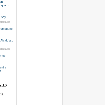
 un
que p...
 Soy ...
didata de
que bueno
Alcaldía...
didata de
iones -
entre
...
YLLO
ría