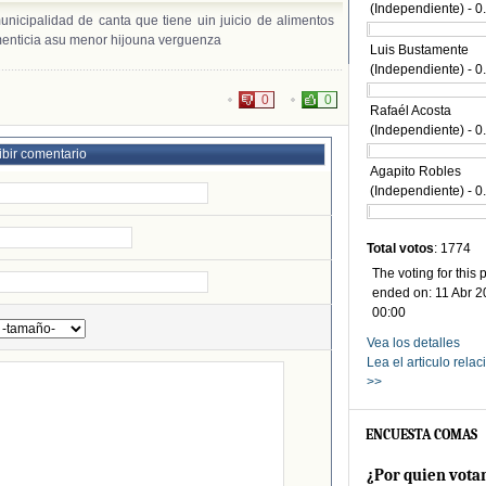
(Independiente) - 
nicipalidad de canta que tiene uin juicio de alimentos
menticia asu menor hijouna verguenza
Luis Bustamente
(Independiente) - 
0
0
Rafaél Acosta
(Independiente) - 
ibir comentario
Agapito Robles
(Independiente) - 
Total votos
: 1774
The voting for this 
ended on: 11 Abr 2
00:00
Vea los detalles
Lea el articulo rela
>>
ENCUESTA COMAS
¿Por quien vota