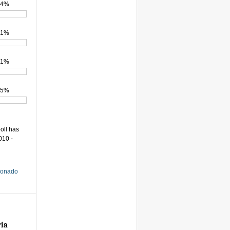
0.4%
0.1%
0.1%
0.5%
poll has
010 -
cionado
ria