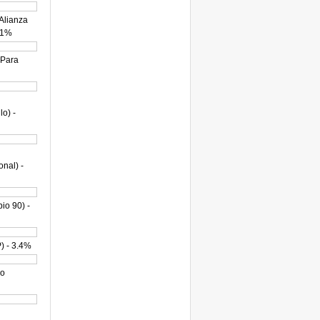
Alianza
- 1%
 Para
o) -
nal) -
io 90) -
) - 3.4%
lo