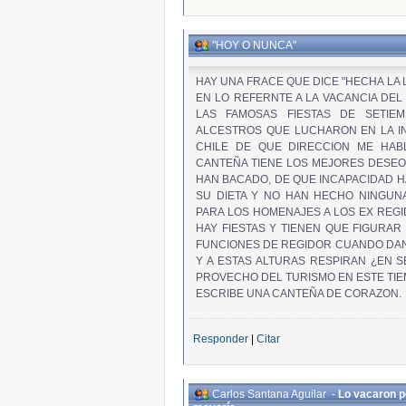
"HOY O NUNCA"
HAY UNA FRACE QUE DICE "HECHA LA 
EN LO REFERNTE A LA VACANCIA DEL
LAS FAMOSAS FIESTAS DE SETIE
ALCESTROS QUE LUCHARON EN LA I
CHILE DE QUE DIRECCION ME HAB
CANTEÑA TIENE LOS MEJORES DESE
HAN BACADO, DE QUE INCAPACIDAD H
SU DIETA Y NO HAN HECHO NINGUNA
PARA LOS HOMENAJES A LOS EX REG
HAY FIESTAS Y TIENEN QUE FIGURAR
FUNCIONES DE REGIDOR CUANDO DAN
Y A ESTAS ALTURAS RESPIRAN ¿EN
PROVECHO DEL TURISMO EN ESTE TIE
ESCRIBE UNA CANTEÑA DE CORAZON.
Responder
|
Citar
Carlos Santana Aguilar
-
Lo vacaron p