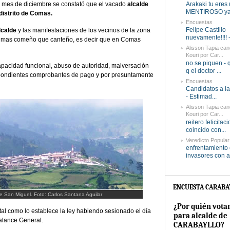
l mes de diciembre se constató que el vacado
alcalde
Arakaki tu eres
MENTIROSO ya 
 distrito de Comas.
Encuestas
Felipe Castillo
lcalde
y las manifestaciones de los vecinos de la zona
nuevamente!!!! -
a mas comeño que canteño, es decir que en Comas
Alisson Tapia can
Kouri por Car...
no se piquen -
pacidad funcional, abuso de autoridad, malversación
q el doctor ...
espondientes comprobantes de pago y por presuntamente
Encuestas
Candidatos a la 
- Estimad...
Alisson Tapia can
Kouri por Car...
reitero felicitac
coincido con...
Veredicto Popular
enfrentamiento 
invasores con ar
ENCUESTA CARABA
e San Miguel. Foto: Carlos Santana Aguilar
¿Por quién vota
tal como lo establece la ley habiendo sesionado el día
para alcalde de
Balance General.
CARABAYLLO?