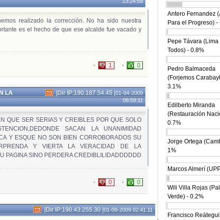
13:24:59
Antero Fernandez (
emos realizado la corrección. No ha sido nuestra
Para el Progreso) 
ortante es el hecho de que ese alcalde fue vacado y
Pepe Távara (Lima
Todos) - 0.8%
1
0
Pedro Balmaceda
(Forjemos Carabayll
3.1%
N LA
|
Dir IP:190.187.54.45
|
01-04-2009
08:59:11
Edilberto Miranda
(Restauración Nacio
EN QUE SER SERIAS Y CREIBLES POR QUE SOLO
0.7%
TENCION,DEDONDE SACAN LA UNANIMIDAD
ICA Y ESQUE NO SON BIEN CORROBORADOS SU
Jorge Ortega (Camb
RPRENDA Y VIERTA LA VERACIDAD DE LA
1%
U PAGINA SINO PERDERA CREDIBLILIDADDDDDD
Marcos Almerí (UPP
0
0
Wili Villa Rojas (Pa
Verde) - 0.2%
|
Dir IP:190.43.255.30
|
01-09-2009 02:41:11
Francisco Reátegui