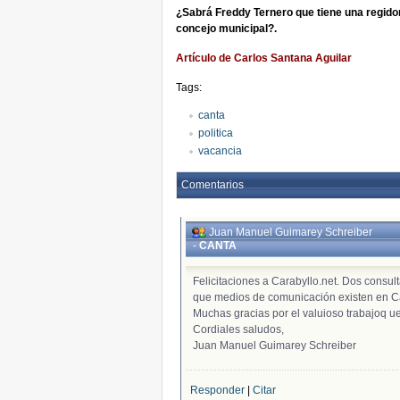
¿Sabrá Freddy Ternero que tiene una regidor
concejo municipal?.
Artículo de Carlos Santana Aguilar
Tags:
canta
politica
vacancia
Comentarios
Juan Manuel Guimarey Schreiber
-
CANTA
Felicitaciones a Carabyllo.net. Dos consu
que medios de comunicación existen en 
Muchas gracias por el valuioso trabajoq ue
Cordiales saludos,
Juan Manuel Guimarey Schreiber
Responder
|
Citar