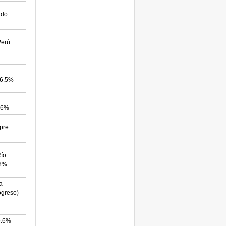
ido
Perú
 6.5%
0.6%
mpre
Río
.8%
a
ogreso) -
9.6%