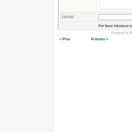
Por favor introduce 
Powered by
!
< Prev
Próximo >