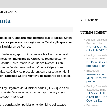
DE DE CANTA
Canta
PUBLICIDAD
ÚLTIMOS COMENTA
lcalde de Canta era mas comeño que el parque Sinchi
Alisson Tapia can
oca, se parece a una regidora de Carabayllo que vive
Kouri por Car...
n San Martín de Porres.
NADA ESTA DI
CANTEN VICTOR
l día de ayer, aproximádamente a las 9 am reunido el
Freddy Ternero h
oncejo del
municipio de Canta
, los regidores Zenón
fracasado: Tema d
DE DONDE? - 
elasque Flores, María Pilar Fuertes Ramón, Edith
pregunta querido
spinosa Valderrama, William Vicuña Palpa y Raúl
Encuestas
ajavilca Cajavilca procedieron, con una votación de 4
arakaki es un
ñor Francisco Osorio Montoya de su cargo de alcalde
MENTIROSO ya 
prome...
Freddy Ternero h
 la Ley Orgánica de Municipalidades (LOM), que en su
fracasado: Tema d
dor se declara vacante por el concejo municipal por
SIEMPRE FUE
isdicción municipal
".
SINVERGUENZ
Querida Es...
 la constatación policial en el domicilio del vacado
Encuestas