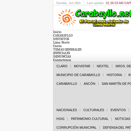
Sunday
, Jun 06th
Last update:
01:36:03 AM GM
Inicio
CARABAYLLO
DISTRITOS
Lima Norte
Canta
TEMAS GENERALES
ESPECIALES
DENUNCIAS
Contactenos
CLARO
MOVISTAR
NEXTEL
NROS. D
MUNICIPIO DE CARABAYLLO
HISTORIA
I
CARABAYLLO
ANCÓN
SAN MARTÍN DE 
NACIONALES
CULTURALES
EVENTOS
H1N1
PATRIMONIO CULTURAL
NOTICIAS
CORRUPCIÓN MUNICIPAL
DEFENSA DEL PA