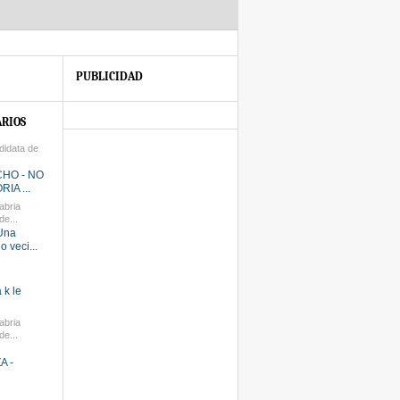
PUBLICIDAD
RIOS
didata de
CHO - NO
IA ...
abria
e...
Una
 veci...
k le
abria
e...
A -