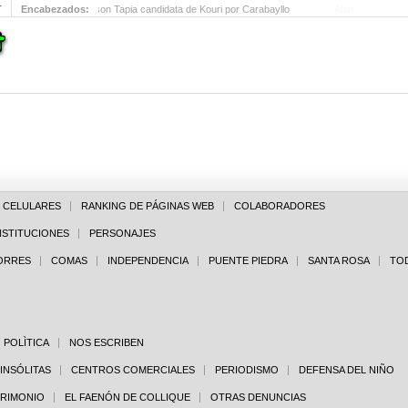
T
Encabezados:
Alisson Tapia candidata de Kouri por Carabayllo
E CELULARES
RANKING DE PÁGINAS WEB
COLABORADORES
NSTITUCIONES
PERSONAJES
PORRES
COMAS
INDEPENDENCIA
PUENTE PIEDRA
SANTA ROSA
TO
POLÌTICA
NOS ESCRIBEN
 INSÓLITAS
CENTROS COMERCIALES
PERIODISMO
DEFENSA DEL NIÑO
TRIMONIO
EL FAENÓN DE COLLIQUE
OTRAS DENUNCIAS