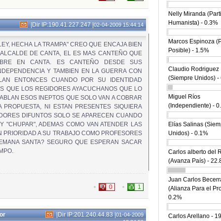
Nelly Miranda (Part
Humanista) - 0.3%
|
Dir IP:190.41.227.247
|
02-04-2009 15:44:14
Marcos Espinoza (
LEY, HECHA LA TRAMPA" CREO QUE ENCAJA BIEN
Posible) - 1.5%
 ALCALDE DE CANTA, EL ES MAS CANTEÑO QUE
MBRE EN CANTA. ES CANTEÑO DESDE SUS
Claudio Rodriguez
NDEPENDENCIA Y TAMBIEN EN LA GUERRA CON
(Siempre Unidos) -
LAN ENTONCES CUANDO POR SU IDENTIDAD
OS QUE LOS REGIDORES AYACUCHANOS QUE LO
Miguel Ríos
ABLAN ESOS INEPTOS QUE SOLO VAN A COBRAR
(Independiente) - 
 PROPUESTA, NI ESTAN PRESENTES SIQUIERA
IDORES DIFUNTOS SOLO SE APARECEN CUANDO
 Y "CHUPAR", ADEMAS COMO VAN ATENDER LAS
Elías Salinas (Sie
 PRIORIDAD A SU TRABAJO COMO PROFESORES
Unidos) - 0.1%
 SEMANA SANTA? SEGURO QUE ESPERAN SACAR
MPO.
Carlos alberto del 
(Avanza País) - 22
Juan Carlos Becerr
0
1
(Alianza Para el Pr
0.2%
or
|
Dir IP:201.240.44.83
|
01-04-2009
Carlos Arellano - 1