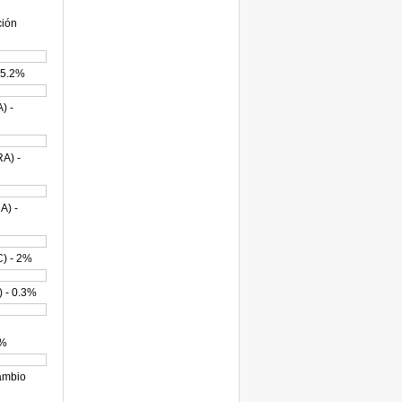
ción
 5.2%
) -
A) -
A) -
C) - 2%
) - 0.3%
2%
ambio