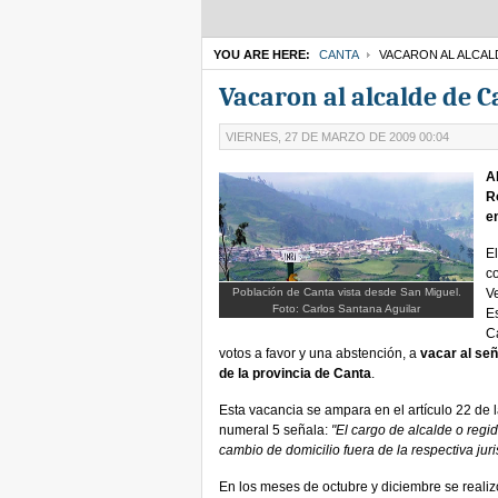
YOU ARE HERE:
CANTA
VACARON AL ALCAL
Vacaron al alcalde de 
VIERNES, 27 DE MARZO DE 2009 00:04
A
R
e
E
c
Población de Canta vista desde San Miguel.
V
Foto: Carlos Santana Aguilar
E
C
votos a favor y una abstención, a
vacar al se
de la provincia de Canta
.
Esta vacancia se ampara en el artículo 22 de
numeral 5 señala:
"El cargo de alcalde o regi
cambio de domicilio fuera de la respectiva jur
En los meses de octubre y diciembre se realizó