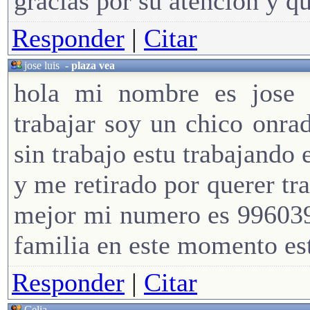
gracias por su atencion y q
Responder
|
Citar
jose luis
-
plaza vea
hola mi nombre es jose 
trabajar soy un chico onra
sin trabajo estu trabajando
y me retirado por querer tr
mejor mi numero es 996039
familia en este momento est
Responder
|
Citar
Celia