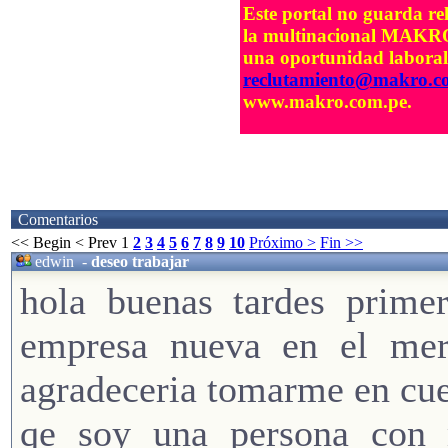
Este portal no guarda re
la multinacional MAKRO.
una oportunidad laboral 
reclutamiento@makro.c
www.makro.com.pe.
Comentarios
<< Begin
< Prev
1
2
3
4
5
6
7
8
9
10
Próximo >
Fin >>
edwin
-
deseo trabajar
hola buenas tardes primer
empresa nueva en el merc
agradeceria tomarme en cue
qe soy una persona con 