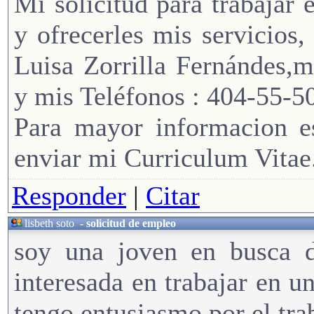
Mi solicitud para trabajar
y ofrecerles mis servicios
Luisa Zorrilla Fernándes,
y mis Teléfonos : 404-55-5
Para mayor informacion es
enviar mi Curriculum Vitae
Responder
|
Citar
lisbeth soto
-
solicitud de empleo
soy una joven en busca 
interesada en trabajar en 
tengo entusiasmo por el tra