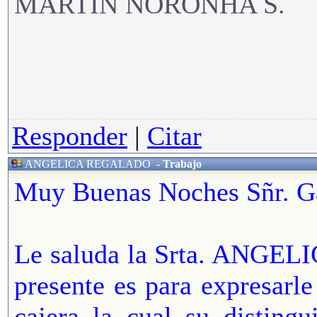
MARTIN NORONHA S.
Responder
|
Citar
ANGELICA REGALADO
-
Trabajo
Muy Buenas Noches Sñr. Ga
Le saluda la Srta. ANGEL
presente es para expresarle
cajera la cual su disting