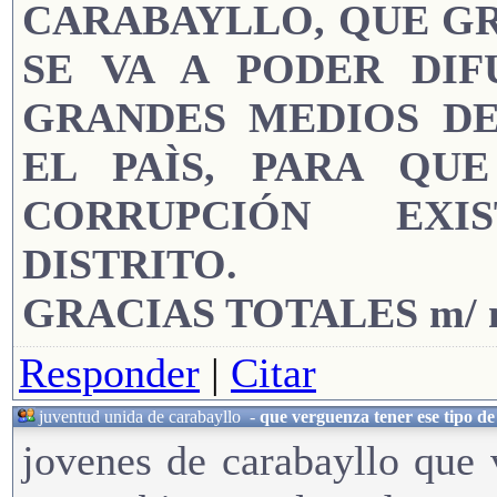
CARABAYLLO, QUE GRA
SE VA A PODER DIF
GRANDES MEDIOS D
EL PAÌS, PARA QU
CORRUPCIÓN EXI
DISTRITO.
GRACIAS TOTALES m/ 
Responder
|
Citar
juventud unida de carabayllo
-
que verguenza tener ese tipo de
jovenes de carabayllo que 