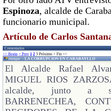
Espinoza
, alcalde de Carab
funcionario municipal.
Artículo de Carlos Santan
Comentarios
<< Begin
< Prev
1
2
3
Próximo >
Fin >>
enrique
-
LA CORRUPCION EN CARABAYLLO
El Alcalde Rafael Al
MIGUEL RIOS ZARZOSA,
alcalde, junto a 
BARRENECHEA, CONT