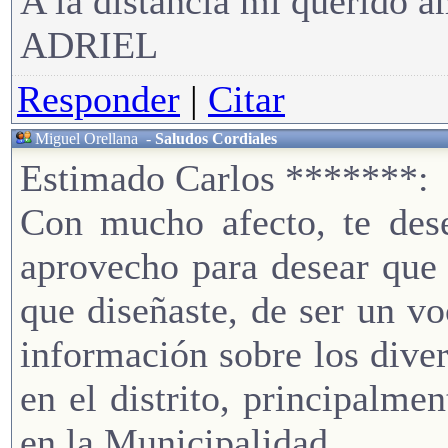
A la distancia mi querido a
ADRIEL
Responder
|
Citar
Miguel Orellana
-
Saludos Cordiales
Estimado Carlos *******:
Con mucho afecto, te 
aprovecho para desear que 
que diseñaste, de ser un v
información sobre los dive
en el distrito, principalme
en la Municipalidad.