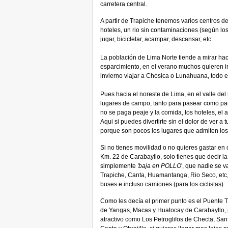
carretera central.
A partir de Trapiche tenemos varios centros de
hoteles, un rio sin contaminaciones (según l
jugar, bicicletar, acampar, descansar, etc.
La población de Lima Norte tiende a mirar hac
esparcimiento, en el verano muchos quieren ir
invierno viajar a Chosica o Lunahuana, todo 
Pues hacia el noreste de Lima, en el valle de
lugares de campo, tanto para pasear como p
no se paga peaje y la comida, los hoteles, el
Aqui si puedes divertirte sin el dolor de ver a t
porque son pocos los lugares que admiten los 
Si no tienes movilidad o no quieres gastar en
Km. 22 de Carabayllo, solo tienes que decir l
simplemente
'baja en POLLO
', que nadie se 
Trapiche, Canta, Huamantanga, Rio Seco, etc,
buses e incluso camiones (para los ciclistas).
Como les decía el primer punto es el Puente T
de Yangas, Macas y Huatocay de Carabayllo, 
atractivo como Los Petroglifos de Checta, San