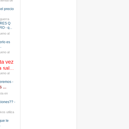
tienda de
el precio
.
 guerra
DRES Q
 - q...
ueno al
erlo es
.
ueno al
ta vez
 sal...
ueno al
ueremos -
 ...
sta en
ciones?? -
vos utiliza
que le
.