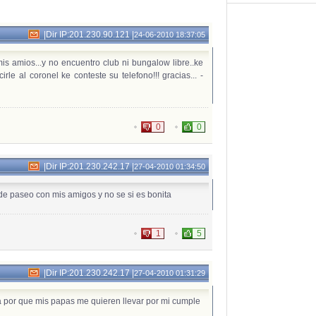
|
Dir IP:201.230.90.121
|
24-06-2010 18:37:05
mis amios...y no encuentro club ni bungalow libre..ke
le al coronel ke conteste su telefono!!! gracias... -
0
0
|
Dir IP:201.230.242.17
|
27-04-2010 01:34:50
de paseo con mis amigos y no se si es bonita
1
5
|
Dir IP:201.230.242.17
|
27-04-2010 01:31:29
a por que mis papas me quieren llevar por mi cumple