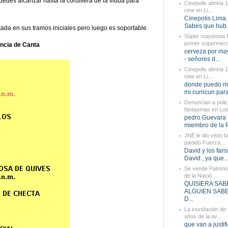
puedes alcanzar hasta la cordillera de la viuda para
Cinepolis abriria 
cine en Li...
Cinepolis Lima 
Sabes que hub.
tada en sus tramos iniciales pero luego es soportable.
Súper mayorista
primer supermerc
vincia de Canta
cerveza por may
- señores d...
Cinepolis abriria 
cine en Li...
donde puedo m
mi curricun para
Denuncian a polic
fantasmas en Los 
pedro Guevara 
miembro de la P
JNE le dio visto b
partido Fuerza...
David y los fari
David , ya que..
Se vende Patrimon
de la Nació...
QUISIERA SAB
ALGUIEN SAB
D...
La inundación de 
años de la av...
que van a justif