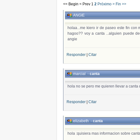
<< Begin
< Prev
1
2
Próximo >
Fin >>
ANGIE
holaa...me kiero ir de paseo este fin con 
hagoo?? voy a canta ...alguien puede decir
angie
Responder
|
Citar
marcial
-
canta
hola no se pero me quieren llevar a canta 
Responder
|
Citar
elizabeth
-
canta
hola :quisiera mas informacion sobre cant