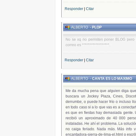
Responder
|
Citar
ALBERTO
-
PLOP
No se xq no permiten poner BLOG pero 
correo es ******************.
Responder
|
Citar
ALBERTO
-
CANTA ES LO MAXIMO
Me da mucha pena que alguien diga que 
buscara un Jockey Plaza, Cines, Disco
derrumbe, o puede hacer frío o incluso ll
en todo caso si a lo que vas es a conectar
es que en fiestas hay demasiada gente.
recibió un aproximado de 40 000 per
instaladas. He ahí el problema. La solució
no caiga feriado. Nada más. Más info visit
encantadora-sierra-de-lima-el.html o escr{i