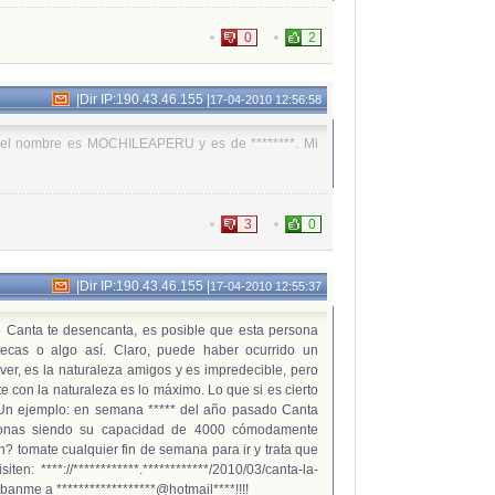
0
2
|
Dir IP:190.43.46.155
|
17-04-2010 12:56:58
el nombre es MOCHILEAPERU y es de ********. Mi
3
0
|
Dir IP:190.43.46.155
|
17-04-2010 12:55:37
Canta te desencanta, es posible que esta persona
tecas o algo así. Claro, puede haber ocurrido un
over, es la naturaleza amigos y es impredecible, pero
te con la naturaleza es lo máximo. Lo que si es cierto
 Un ejemplo: en semana ***** del año pasado Canta
sonas siendo su capacidad de 4000 cómodamente
n? tomate cualquier fin de semana para ir y trata que
en: ****://************.************/2010/03/canta-la-
banme a ******************@hotmail****!!!!