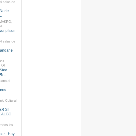
14 salas de
Norte -
..
 MAKRO,
a...
or pilsen
14 salas de
andarle
...
ias
Ol...
Slee
N...
ueno al
seos -
.
io Cultural
ER SI
E ALGO
todos los
icar - Hay