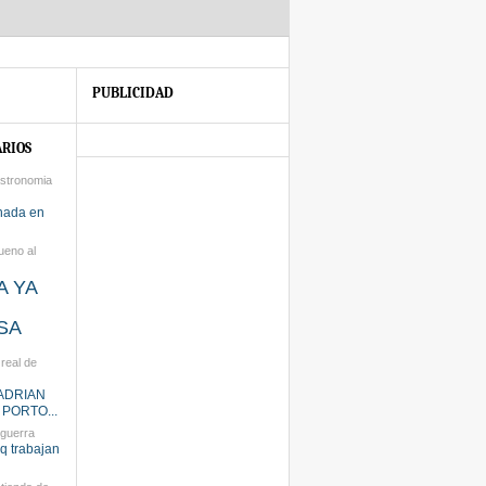
PUBLICIDAD
RIOS
stronomia
nada en
ueno al
A YA
SA
real de
ADRIAN
 PORTO...
 guerra
q trabajan