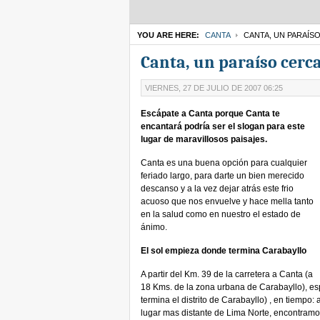
YOU ARE HERE:
CANTA
CANTA, UN PARAÍSO
Canta, un paraíso cerc
VIERNES, 27 DE JULIO DE 2007 06:25
Escápate a Canta porque Canta te
encantará podría ser el slogan para este
lugar de maravillosos paisajes.
Canta es una buena opción para cualquier
feriado largo, para darte un bien merecido
descanso y a la vez dejar atrás este frio
acuoso que nos envuelve y hace mella tanto
en la salud como en nuestro el estado de
ánimo.
El sol empieza donde termina Carabayllo
A partir del Km. 39 de la carretera a Canta (a
18 Kms. de la zona urbana de Carabayllo), esp
termina el distrito de Carabayllo) , en tiempo
lugar mas distante de Lima Norte, encontramos