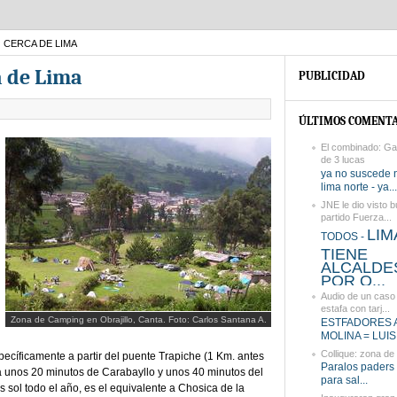
 CERCA DE LIMA
a de Lima
PUBLICIDAD
ÚLTIMOS COMENTA
El combinado: Ga
de 3 lucas
ya no suscede 
lima norte - ya...
JNE le dio visto b
partido Fuerza...
LIM
TODOS -
TIENE
ALCALDE
POR Q...
Audio de un caso 
estafa con tarj...
Zona de Camping en Obrajillo, Canta. Foto: Carlos Santana A.
ESTFADORES 
MOLINA = LUIS
Collique: zona de
ecíficamente a partir del puente Trapiche (1 Km. antes
Paralos paders 
: a unos 20 minutos de Carabayllo y unos 40 minutos del
para sal...
 sol todo el año, es el equivalente a Chosica de la