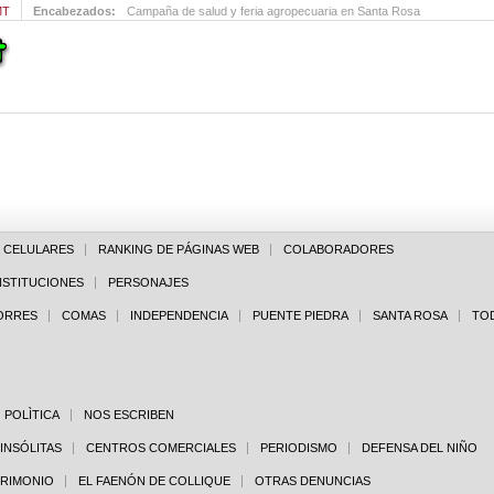
MT
Encabezados:
Campaña de salud y feria agropecuaria en Santa Rosa
E CELULARES
RANKING DE PÁGINAS WEB
COLABORADORES
NSTITUCIONES
PERSONAJES
PORRES
COMAS
INDEPENDENCIA
PUENTE PIEDRA
SANTA ROSA
TO
POLÌTICA
NOS ESCRIBEN
 INSÓLITAS
CENTROS COMERCIALES
PERIODISMO
DEFENSA DEL NIÑO
TRIMONIO
EL FAENÓN DE COLLIQUE
OTRAS DENUNCIAS