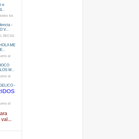
.
i e
...
todos los
encia -
 V...
MIL BECAS
.
- HOLA ME
...
ueno al
DIOCO
LOS M...
ueno al
ELICO -
RIDOS
ueno al
ara
 val...