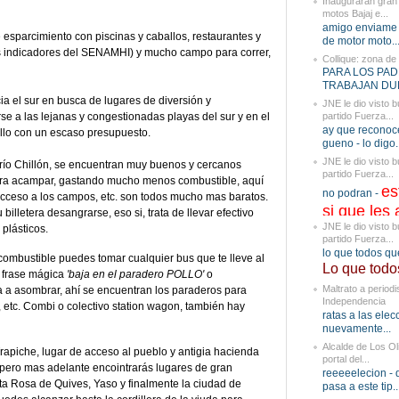
Inauguraran gran 
motos Bajaj e...
amigo enviame 
 esparcimiento con piscinas y caballos, restaurantes y
de motor moto..
os indicadores del SENAMHI) y mucho campo para correr,
Collique: zona de
PARA LOS PA
TRABAJAN DURO
ia el sur en busca de lugares de diversión y
JNE le dio visto b
se a las lejanas y congestionadas playas del sur y en el
partido Fuerza...
ay que reconoc
ello con un escaso presupuesto.
gueno - lo digo..
JNE le dio visto b
l río Chillón, se encuentran muy buenos y cercanos
partido Fuerza...
ara acampar, gastando mucho menos combustible, aquí
es
no podran -
 acceso a los campos, etc. son todos mucho mas baratos.
si que les a
u billetera desangrarse, eso si, trata de llevar efectivo
JNE le dio visto b
plásticos.
partido Fuerza...
lo que todos q
 combustible puedes tomar cualquier bus que te lleve al
Lo que todos
a frase mágica
'baja en el paradero POLLO'
o
Maltrato a periodi
va a asombrar, ahí se encuentran los paraderos para
Independencia
 etc. Combi o colectivo station wagon, también hay
ratas a las elec
nuevamente...
Alcalde de Los Oli
rapiche, lugar de acceso al pueblo y antigia hacienda
portal del...
pero mas adelante encointrarás lugares de gran
reeeeelecion - 
ta Rosa de Quives, Yaso y finalmente la ciudad de
pasa a este tip..