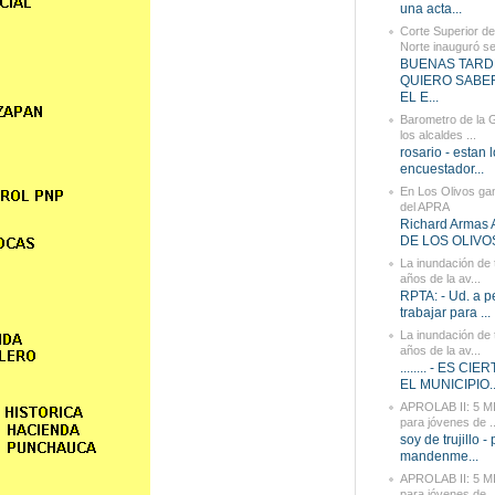
una acta...
Corte Superior d
Norte inauguró se
BUENAS TARD
QUIERO SABE
EL E...
Barometro de la 
los alcaldes ...
rosario - estan 
encuestador...
En Los Olivos gan
del APRA
Richard Armas
DE LOS OLIVOS 
La inundación de 
años de la av...
RPTA: - Ud. a p
trabajar para ...
La inundación de 
años de la av...
........ - ES CI
EL MUNICIPIO..
APROLAB II: 5 
para jóvenes de ..
soy de trujillo -
mandenme...
APROLAB II: 5 