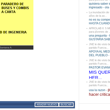
para jóvenes de ..
quisiera saber s
ingresado - ola q
La inundación de 
años de la av...
no es su compet
HASTA CUANDO
APROLAB II: 5 
para jóvenes de ..
una pregunta 
GUSTARIA SABE
JNE le dio visto b
 Santana A.
partido Fuerza...
APOYA AL ME
DEL PUEBLO - 
JNE le dio visto b
partido Fuerza...
PASTOR EVANG
MIS QUE
HER...
JNE le dio visto b
partido Fuerza...
p
usa la razon -
hacer critica
AÑADIR NUEVO
BUSCAR