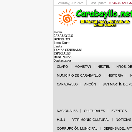
Saturday
, Jun 26th
Last update:
10:46:45 AM G
Inicio
CARABAYLLO
DISTRITOS
Lima Norte
Canta
TEMAS GENERALES
ESPECIALES
DENUNCIAS
Contactenos
CLARO
MOVISTAR
NEXTEL
NROS. D
MUNICIPIO DE CARABAYLLO
HISTORIA
I
CARABAYLLO
ANCÓN
SAN MARTÍN DE 
NACIONALES
CULTURALES
EVENTOS
H1N1
PATRIMONIO CULTURAL
NOTICIAS
CORRUPCIÓN MUNICIPAL
DEFENSA DEL PA