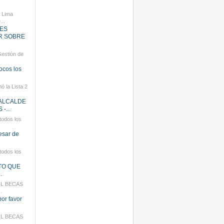
e Lima
...
ES
R SOBRE
Gestión de
locos los
ó la Lista 2
 ALCALDE
-...
todos los
esar de
todos los
ERTO QUE
.
MIL BECAS
.
 por favor
MIL BECAS