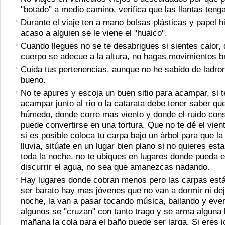
"botado" a medio camino, verifica que las llantas teng
Durante el viaje ten a mano bolsas plásticas y papel hi
acaso a alguien se le viene el "huaico".
Cuando llegues no se te desabrigues si sientes calor,
cuerpo se adecue a la altura, no hagas movimientos b
Cuida tus pertenencias, aunque no he sabido de ladro
bueno.
No te apures y escoja un buen sitio para acampar, si t
acampar junto al río o la catarata debe tener saber qu
húmedo, donde corre mas viento y donde el ruido cons
puede convertirse en una tortura. Que no te dé el vien
si es posible coloca tu carpa bajo un árbol para que la 
lluvia, sitúate en un lugar bien plano si no quieres est
toda la noche, no te ubiques en lugares donde pueda
discurrir el agua, no sea que amanezcas nadando.
Hay lugares donde cobran menos pero las carpas está
ser barato hay mas jóvenes que no van a dormir ni dej
noche, la van a pasar tocando música, bailando y eve
algunos se "cruzan" con tanto trago y se arma alguna 
mañana la cola para el baño puede ser larga. Si eres j