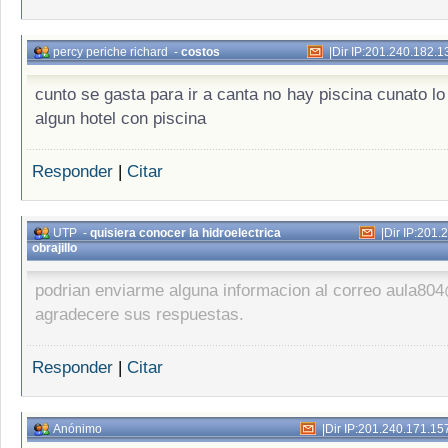
percy periche richard
-
costos
|
Dir IP:201.240.182.1
cunto se gasta para ir a canta no hay piscina cunato lo
algun hotel con piscina
Responder
|
Citar
UTP
-
quisiera conocer la hidroelectrica
|
Dir IP:201.
obrajillo
podrian enviarme alguna informacion al correo aula80
agradecere sus respuestas.
Responder
|
Citar
Anónimo
|
Dir IP:201.240.171.15