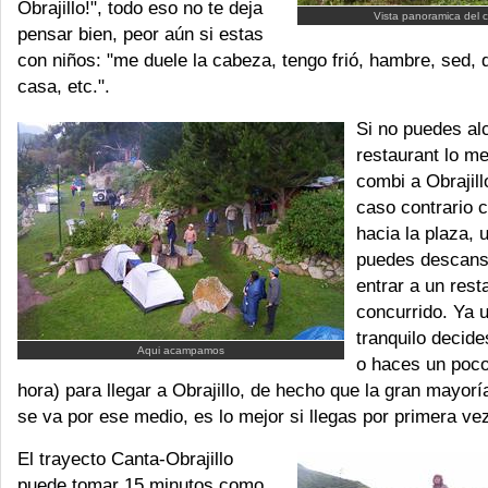
Obrajillo!", todo eso no te deja
Vista panoramica del
pensar bien, peor aún si estas
con niños: "me duele la cabeza, tengo frió, hambre, sed, 
casa, etc.".
Si no puedes al
restaurant lo me
combi a Obrajill
caso contrario 
hacia la plaza, u
puedes descansa
entrar a un res
concurrido. Ya 
tranquilo decide
Aqui acampamos
o haces un poco
hora) para llegar a Obrajillo, de hecho que la gran mayorí
se va por ese medio, es lo mejor si llegas por primera ve
El trayecto Canta-Obrajillo
puede tomar 15 minutos como