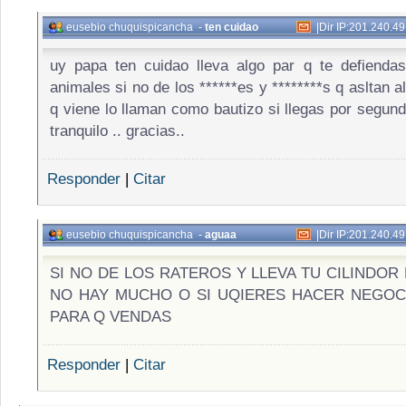
eusebio chuquispicancha
-
ten cuidao
|
Dir IP:201.240.4
uy papa ten cuidao lleva algo par q te defienda
animales si no de los ******es y ********s q asltan al
q viene lo llaman como bautizo si llegas por segu
tranquilo .. gracias..
Responder
|
Citar
eusebio chuquispicancha
-
aguaa
|
Dir IP:201.240.4
SI NO DE LOS RATEROS Y LLEVA TU CILINDOR
NO HAY MUCHO O SI UQIERES HACER NEGOC
PARA Q VENDAS
Responder
|
Citar