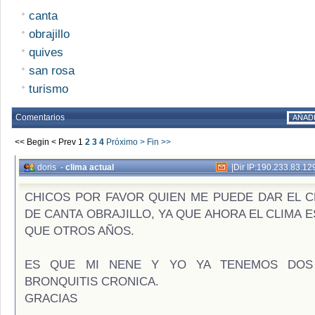
canta
obrajillo
quives
san rosa
turismo
Comentarios
AÑAD
<< Begin
< Prev
1
2
3
4
Próximo >
Fin >>
doris
-
clima actual
|
Dir IP:190.233.83.12
CHICOS POR FAVOR QUIEN ME PUEDE DAR EL C
DE CANTA OBRAJILLO, YA QUE AHORA EL CLIMA 
QUE OTROS AÑOS.
ES QUE MI NENE Y YO YA TENEMOS DOS
BRONQUITIS CRONICA.
GRACIAS