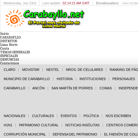
Wednesday
, Jun 23rd
Last update:
02:14:21 AM GMT
Encabezados:
María Rost
Inicio
CARABAYLLO
DISTRITOS
Lima Norte
Canta
TEMAS GENERALES
ESPECIALES
DENUNCIAS
Contactenos
CLARO
MOVISTAR
NEXTEL
NROS. DE CELULARES
RANKING DE PÁ
MUNICIPIO DE CARABAYLLO
HISTORIA
INSTITUCIONES
PERSONAJES
CARABAYLLO
ANCÓN
SAN MARTÍN DE PORRES
COMAS
INDEPENDE
NACIONALES
CULTURALES
EVENTOS
POLÌTICA
NOS ESCRIBEN
H1N1
PATRIMONIO CULTURAL
NOTICIAS INSÓLITAS
CENTROS COMERC
CORRUPCIÓN MUNICIPAL
DEFENSA DEL PATRIMONIO
EL FAENÓN DE COL