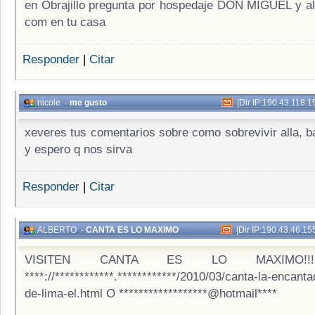
en Obrajillo pregunta por hospedaje DON MIGUEL y all
com en tu casa
Responder
|
Citar
nicole
-
me gusto
|
Dir IP:190.43.118.1
xeveres tus comentarios sobre como sobrevivir alla, ba
y espero q nos sirva
Responder
|
Citar
ALBERTO
-
CANTA ES LO MAXIMO
|
Dir IP:190.43.46.15
VISITEN CANTA ES LO MAXIMO!!
****://************.************/2010/03/canta-la-encanta
de-lima-el.html O ******************@hotmail****