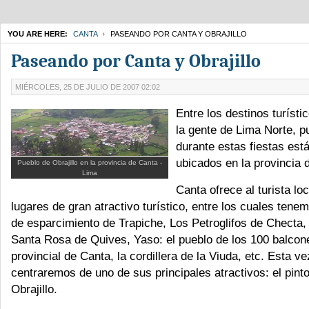
YOU ARE HERE:
CANTA
PASEANDO POR CANTA Y OBRAJILLO
Paseando por Canta y Obrajillo
MIÉRCOLES, 25 DE JULIO DE 2007 02:02
Entre los destinos turíst
la gente de Lima Norte, p
durante estas fiestas est
ubicados en la provincia 
Pueblo de Obrajillo en la provincia de Canta -
Lima
Canta ofrece al turista l
lugares de gran atractivo turístico, entre los cuales tene
de esparcimiento de Trapiche, Los Petroglifos de Checta, 
Santa Rosa de Quives, Yaso: el pueblo de los 100 balcone
provincial de Canta, la cordillera de la Viuda, etc. Esta v
centraremos de uno de sus principales atractivos: el pint
Obrajillo.