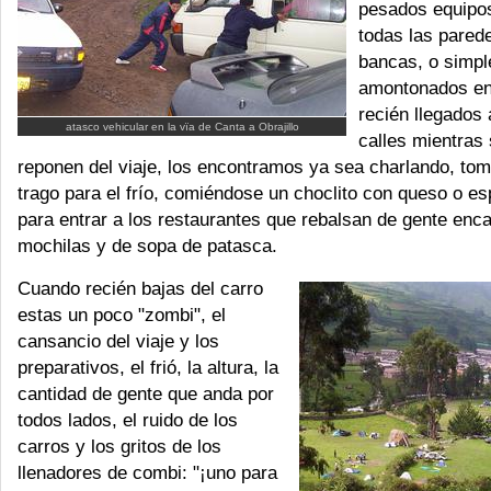
pesados equipo
todas las pared
bancas, o simp
amontonados en 
recién llegados 
atasco vehicular en la vïa de Canta a Obrajillo
calles mientras
reponen del viaje, los encontramos ya sea charlando, to
trago para el frío, comiéndose un choclito con queso o e
para entrar a los restaurantes que rebalsan de gente enc
mochilas y de sopa de patasca.
Cuando recién bajas del carro
estas un poco "zombi", el
cansancio del viaje y los
preparativos, el frió, la altura, la
cantidad de gente que anda por
todos lados, el ruido de los
carros y los gritos de los
llenadores de combi: "¡uno para