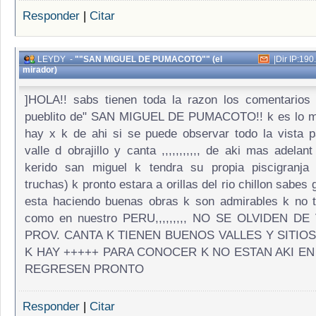
Responder
|
Citar
LEYDY
-
""SAN MIGUEL DE PUMACOTO"" (el
|
Dir IP:190
mirador)
]HOLA!! sabs tienen toda la razon los comentarios 
pueblito de" SAN MIGUEL DE PUMACOTO!! k es lo 
hay x k de ahi si se puede observar todo la vista 
valle d obrajillo y canta ,,,,,,,,,,, de aki mas adela
kerido san miguel k tendra su propia piscigranja 
truchas) k pronto estara a orillas del rio chillon sabes 
esta haciendo buenas obras k son admirables k no 
como en nuestro PERU,,,,,,,,, NO SE OLVIDEN DE
PROV. CANTA K TIENEN BUENOS VALLES Y SITIO
K HAY +++++ PARA CONOCER K NO ESTAN AKI EN
REGRESEN PRONTO
Responder
|
Citar