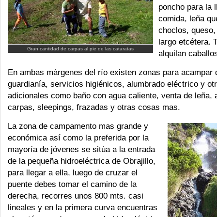
poncho para la 
comida, leña qu
choclos, queso,
largo etcétera.
Gran cantidad de carpas al pie de las cataratas
alquilan caballo
En ambas márgenes del río existen zonas para acampar 
guardianía, servicios higiénicos, alumbrado eléctrico y ot
adicionales como baño con agua caliente, venta de leña, a
carpas, sleepings, frazadas y otras cosas mas.
La zona de campamento mas grande y
económica así como la preferida por la
mayoría de jóvenes se sitúa a la entrada
de la pequeña hidroeléctrica de Obrajillo,
para llegar a ella, luego de cruzar el
puente debes tomar el camino de la
derecha, recorres unos 800 mts. casi
lineales y en la primera curva encuentras