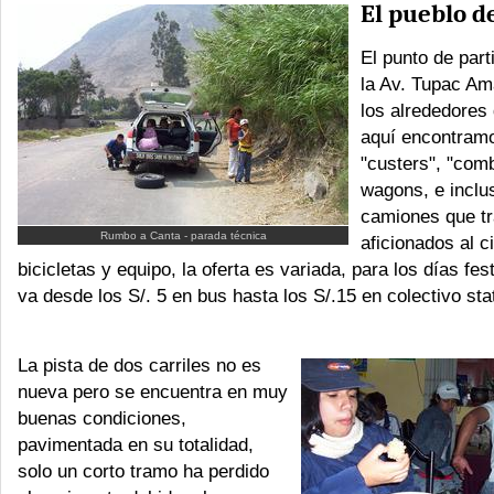
El pueblo d
El punto de part
la Av. Tupac Am
los alrededores 
aquí encontram
"custers", "comb
wagons, e incl
camiones que tr
Rumbo a Canta - parada técnica
aficionados al c
bicicletas y equipo, la oferta es variada, para los días fes
va desde los S/. 5 en bus hasta los S/.15 en colectivo st
La pista de dos carriles no es
nueva pero se encuentra en muy
buenas condiciones,
pavimentada en su totalidad,
solo un corto tramo ha perdido