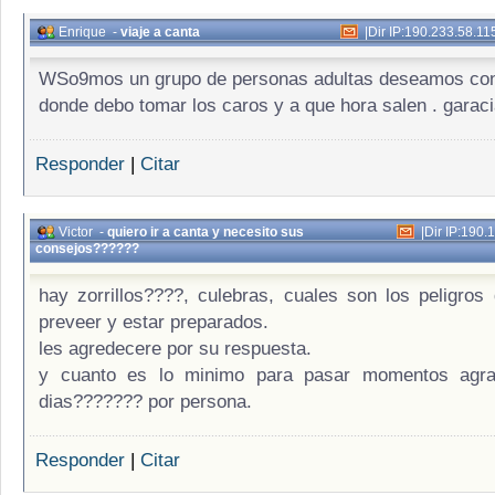
Enrique
-
viaje a canta
|
Dir IP:190.233.58.11
WSo9mos un grupo de personas adultas deseamos con
donde debo tomar los caros y a que hora salen . garac
Responder
|
Citar
Victor
-
quiero ir a canta y necesito sus
|
Dir IP:190.
consejos??????
hay zorrillos????, culebras, cuales son los peligros
preveer y estar preparados.
les agredecere por su respuesta.
y cuanto es lo minimo para pasar momentos agra
dias??????? por persona.
Responder
|
Citar