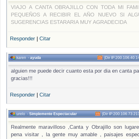
VIAJO A CANTA OBRAJILLO CON TODA MI FAMI
PEQUEÑOS A RECIBIR EL AÑO NUEVO SI ALG
SUGERENCIAS ESTARARIA MUY AGRADECIDA
Responder
|
Citar
karen
-
ayuda
|
Dir IP:200.106.40.1
alguien me puede decir cuanto esta por dia en canta p
gracias!!!
Responder
|
Citar
urelo
-
Simplemente Espectacular
|
Dir IP:200.106.73.21
Realmente maravilloso ,Canta y Obrajillo son lugar
pena visitar , la gente muy amable , paisajes espec