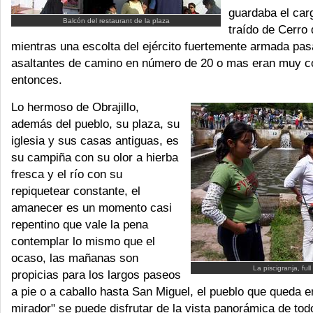
guardaba el car
Balcón del restaurant de la plaza
traído de Cerro
mientras una escolta del ejército fuertemente armada pas
asaltantes de camino en número de 20 o mas eran muy 
entonces.
Lo hermoso de Obrajillo,
además del pueblo, su plaza, su
iglesia y sus casas antiguas, es
su campiña con su olor a hierba
fresca y el río con su
repiquetear constante, el
amanecer es un momento casi
repentino que vale la pena
contemplar lo mismo que el
ocaso, las mañanas son
La piscigranja, full
propicias para los largos paseos
a pie o a caballo hasta San Miguel, el pueblo que queda en 
mirador" se puede disfrutar de la vista panorámica de todo