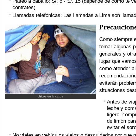
Paseo a caballo: S/. 8 - S/. 15 (depende de como te v
contrates)
Llamadas telefónicas: Las llamadas a Lima son llamad
Precaucion
Como siempre e
tomar algunas 
generales y otra
lugar que vamos 
como atender a
recomendacione
evitarán proble
situaciones des
chicos en la carpa
Antes de via
leche y com
ligero, comp
de limón para
evitar el sor
No viajes en vehículos viejos o descuidados por que 