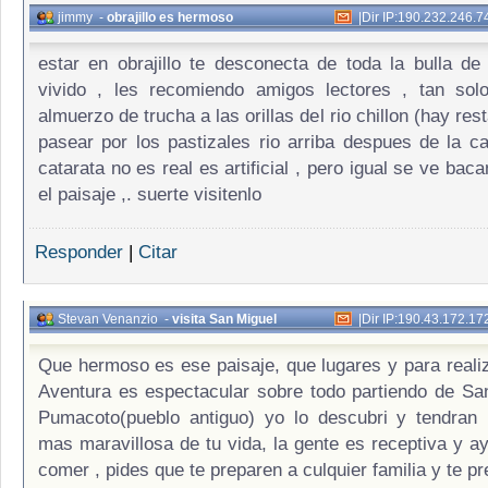
jimmy
-
obrajillo es hermoso
|
Dir IP:190.232.246.7
estar en obrajillo te desconecta de toda la bulla de
vivido , les recomiendo amigos lectores , tan sol
almuerzo de trucha a las orillas del rio chillon (hay res
pasear por los pastizales rio arriba despues de la cat
catarata no es real es artificial , pero igual se ve ba
el paisaje ,. suerte visitenlo
Responder
|
Citar
Stevan Venanzio
-
visita San Miguel
|
Dir IP:190.43.172.17
Que hermoso es ese paisaje, que lugares y para reali
Aventura es espectacular sobre todo partiendo de Sa
Pumacoto(pueblo antiguo) yo lo descubri y tendran 
mas maravillosa de tu vida, la gente es receptiva y a
comer , pides que te preparen a culquier familia y te p