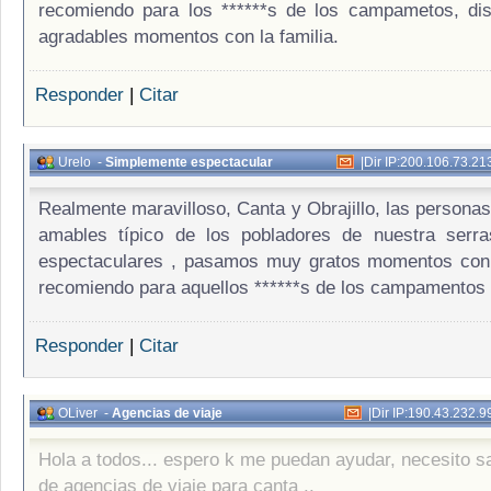
recomiendo para los ******s de los campametos, di
agradables momentos con la familia.
Responder
|
Citar
Urelo
-
Simplemente espectacular
|
Dir IP:200.106.73.21
Realmente maravilloso, Canta y Obrajillo, las personas
amables típico de los pobladores de nuestra serras
espectaculares , pasamos muy gratos momentos con l
recomiendo para aquellos ******s de los campamentos 
Responder
|
Citar
OLiver
-
Agencias de viaje
|
Dir IP:190.43.232.9
Hola a todos... espero k me puedan ayudar, necesito s
de agencias de viaje para canta ..