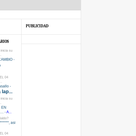
PUBLICIDAD
RIOS
inicia su
.
CAMBIO -
o
GEL 04
..
sallo -
lap...
inicia su
.
S EN
.. -
A...
Naldo?
******, asi
GEL 04