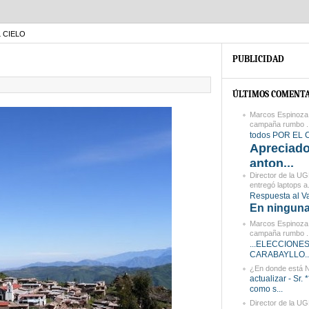
 CIELO
PUBLICIDAD
ÚLTIMOS COMENTA
Marcos Espinoza 
campaña rumbo ..
todos POR EL 
Apreciad
anton...
Director de la U
entregó laptops a.
Respuesta al Va
En ninguna 
Marcos Espinoza 
campaña rumbo ..
...ELECCIONE
CARABAYLLO....
¿En donde está 
actualizar - Sr. *
como s...
Director de la U