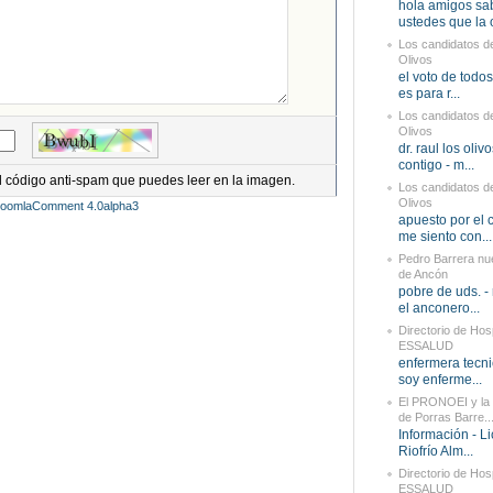
hola amigos sa
ustedes que la o
Los candidatos d
Olivos
el voto de todos
es para r...
Los candidatos d
Olivos
dr. raul los oliv
contigo - m...
el código anti-spam que puedes leer en la imagen.
Los candidatos d
Olivos
JoomlaComment 4.0alpha3
apuesto por el 
me siento con...
Pedro Barrera nu
de Ancón
pobre de uds. -
el anconero...
Directorio de Hos
ESSALUD
enfermera tecni
soy enferme...
El PRONOEI y la 
de Porras Barre..
Información - L
Riofrío Alm...
Directorio de Hos
ESSALUD