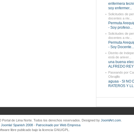
enfermera tecni
soy enfermer...
Solicitudes de pe
docentes a niv...
Permuta Arequi
- Soy profeso...
Solicitudes de pe
docentes a niv...
Permuta Arequi
- Soy Docente...
Distrito de Indep
está de aniver...
una buena elec
ALFREDO REYN
Paseando por Ca
Obrajillo
aguaa - SI NO
RATEROS Y LLE
0 Portal de Lima Norte. Todos los derechos reservados. Designed by
JoomlArt.com
.
 Joomla! Spanish 2008
-
Patrocinado por Web Empresa
ftware libre publicado bajo la licencia GNU/GPL.