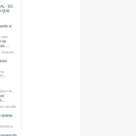
..
L - ES
O QUE
gunto si
 cielo
n se
as ...
E. Augusto
fesor
vez
...
tica de...
vor
...
evo alcalde
distrito
ludoteca
.
Carmencita