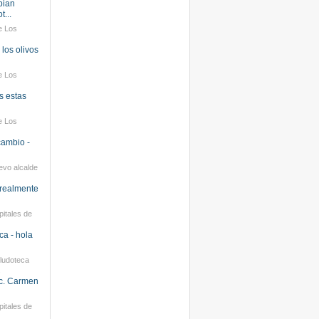
bian
t...
e Los
 los olivos
e Los
os estas
e Los
cambio -
evo alcalde
 realmente
pitales de
ca - hola
ludoteca
.
ic. Carmen
pitales de