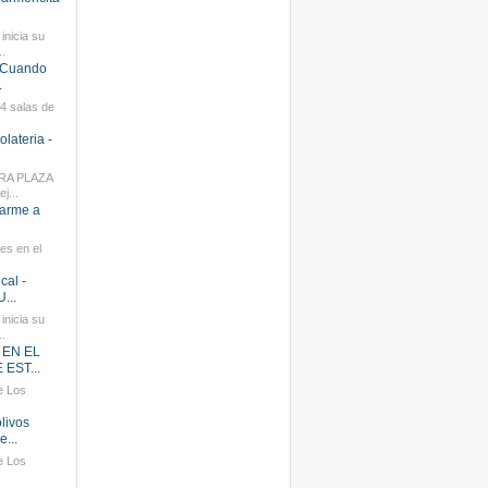
inicia su
.
- Cuando
.
14 salas de
olateria -
RA PLAZA
j...
rarme a
es en el
cal -
...
inicia su
.
- EN EL
EST...
e Los
olivos
...
e Los