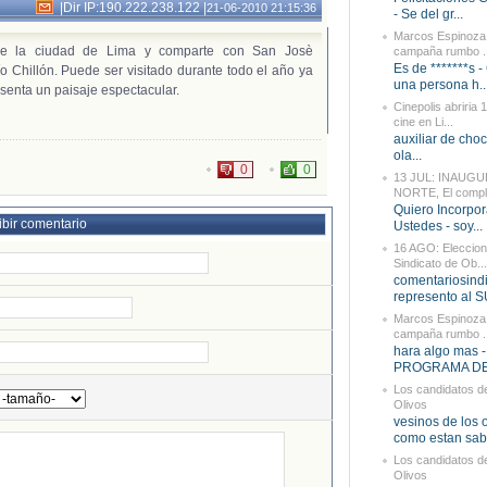
|
Dir IP:190.222.238.122
|
21-06-2010 21:15:36
- Se del gr...
Marcos Espinoza 
de la ciudad de Lima y comparte con San Josè
campaña rumbo ..
Es de *******s 
o Chillón. Puede ser visitado durante todo el año ya
una persona h..
senta un paisaje espectacular.
Cinepolis abriria 
cine en Li...
auxiliar de choc
ola...
0
0
13 JUL: INAUGU
NORTE, El comple
Quiero Incorpo
ibir comentario
Ustedes -
soy...
16 AGO: Eleccion
Sindicato de Ob...
comentariosindi
represento al SU
Marcos Espinoza 
campaña rumbo ..
hara algo mas 
PROGRAMA DE 
Los candidatos d
Olivos
vesinos de los 
como estan sabe
Los candidatos d
Olivos