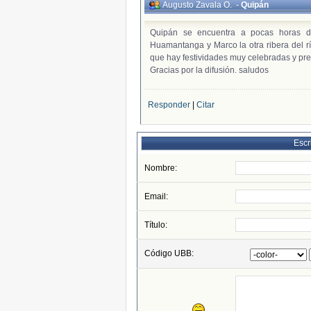
Augusto Zavala O.
-
Quipán
Quipán se encuentra a pocas horas 
Huamantanga y Marco la otra ribera del rí
que hay festividades muy celebradas y pre
Gracias por la difusión. saludos
Responder
|
Citar
Escr
Nombre:
Email:
Título:
Código UBB: