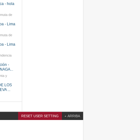
ca - hola
rmuta de
pa - Lima
rmuta de
pa - Lima
endencia
ción -
AGA...
nta y
 DE LOS
VA ...
RESET USER SETTING
ARRIBA