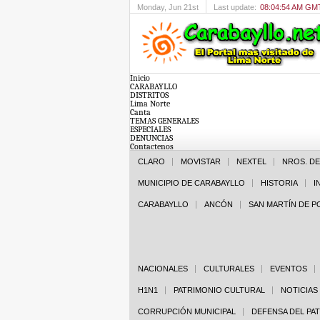
Monday
, Jun 21st
Last update:
08:04:54 AM GM
Inicio
CARABAYLLO
DISTRITOS
Lima Norte
Canta
TEMAS GENERALES
ESPECIALES
DENUNCIAS
Contactenos
CLARO
MOVISTAR
NEXTEL
NROS. D
MUNICIPIO DE CARABAYLLO
HISTORIA
I
CARABAYLLO
ANCÓN
SAN MARTÍN DE 
NACIONALES
CULTURALES
EVENTOS
H1N1
PATRIMONIO CULTURAL
NOTICIAS
CORRUPCIÓN MUNICIPAL
DEFENSA DEL PA