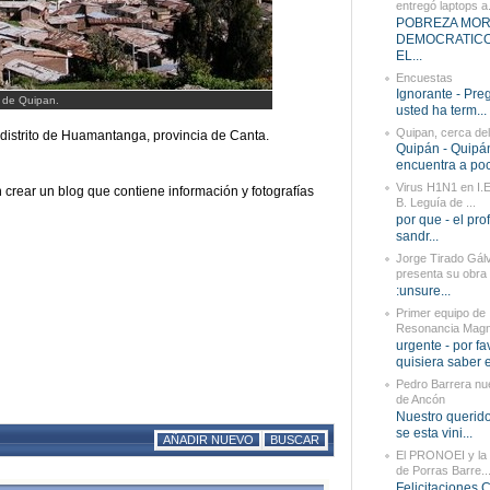
entregó laptops a.
POBREZA MORA
DEMOCRATIC
EL...
Encuestas
Ignorante - Pre
l de Quipan.
usted ha term...
Quipan, cerca del
 distrito de Huamantanga, provincia de Canta.
Quipán - Quipá
encuentra a poc
Virus H1N1 en I.
 crear un blog que contiene información y fotografías
B. Leguía de ...
por que - el pro
sandr...
Jorge Tirado Gál
presenta su obra 
:unsure...
Primer equipo de
Resonancia Magné
urgente - por fa
quisiera saber el
Pedro Barrera nu
de Ancón
Nuestro querido 
se esta vini...
AÑADIR NUEVO
BUSCAR
El PRONOEI y la 
de Porras Barre..
Felicitaciones 