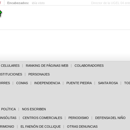
T
Encabezados:
La clase media que nadie había visto
E CELULARES
RANKING DE PÁGINAS WEB
COLABORADORES
NSTITUCIONES
PERSONAJES
PORRES
COMAS
INDEPENDENCIA
PUENTE PIEDRA
SANTA ROSA
TO
POLÌTICA
NOS ESCRIBEN
 INSÓLITAS
CENTROS COMERCIALES
PERIODISMO
DEFENSA DEL NIÑO
TRIMONIO
EL FAENÓN DE COLLIQUE
OTRAS DENUNCIAS