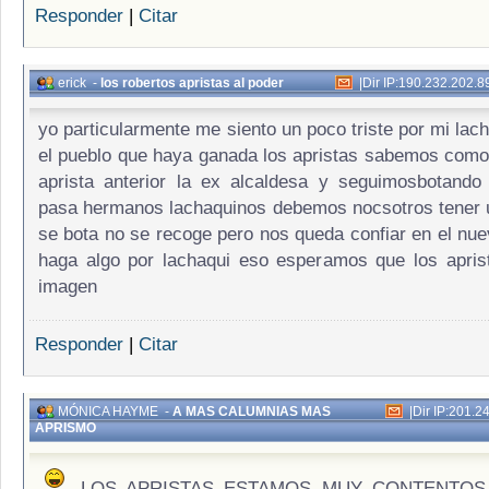
Responder
|
Citar
erick
-
los robertos apristas al poder
|
Dir IP:190.232.202.8
yo particularmente me siento un poco triste por mi lac
el pueblo que haya ganada los apristas sabemos como 
aprista anterior la ex alcaldesa y seguimosbotando
pasa hermanos lachaquinos debemos nocsotros tener 
se bota no se recoge pero nos queda confiar en el nue
haga algo por lachaqui eso esperamos que los apris
imagen
Responder
|
Citar
MÓNICA HAYME
-
A MAS CALUMNIAS MAS
|
Dir IP:201.2
APRISMO
LOS APRISTAS ESTAMOS MUY CONTENTOS