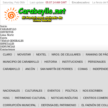
Saturday
, Feb 06th
Last update:
05:07:14 AM GMT
Encabezados:
La fiesta del
Inicio
CARABAYLLO
DISTRITOS
Lima Norte
Canta
TEMAS GENERALES
ESPECIALES
DENUNCIAS
Contactenos
CLARO
MOVISTAR
NEXTEL
NROS. DE CELULARES
RANKING DE PÁ
MUNICIPIO DE CARABAYLLO
HISTORIA
INSTITUCIONES
PERSONAJES
CARABAYLLO
ANCÓN
SAN MARTÍN DE PORRES
COMAS
INDEPENDE
NACIONALES
CULTURALES
EVENTOS
POLÌTICA
NOS ESCRIBEN
H1N1
PATRIMONIO CULTURAL
NOTICIAS INSÓLITAS
CENTROS COMERC
CORRUPCIÓN MUNICIPAL
DEFENSA DEL PATRIMONIO
EL FAENÓN DE COL