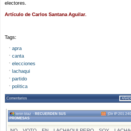
electores.
Artículo de Carlos Santana Aguilar.
Tags:
apra
canta
elecciones
lachaqui
partido
politica
Comentarios
AÑAD
lenin blaz
-
RECUERDEN SUS
|
Dir IP:201.24
PROMESAS
NO VOTO EN LACHAQUI,PERO SOY LACHA