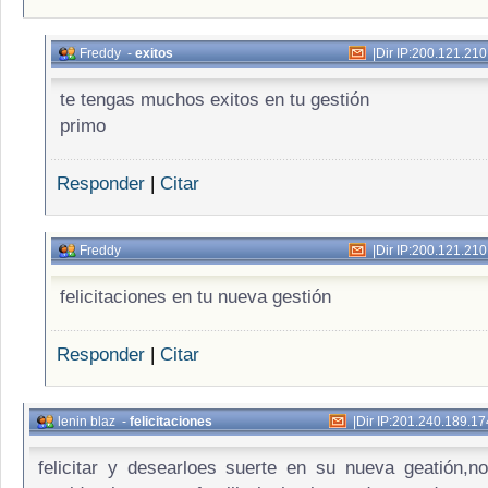
Freddy
-
exitos
|
Dir IP:200.121.21
te tengas muchos exitos en tu gestión
primo
Responder
|
Citar
Freddy
|
Dir IP:200.121.21
felicitaciones en tu nueva gestión
Responder
|
Citar
lenin blaz
-
felicitaciones
|
Dir IP:201.240.189.17
felicitar y desearloes suerte en su nueva geatión,