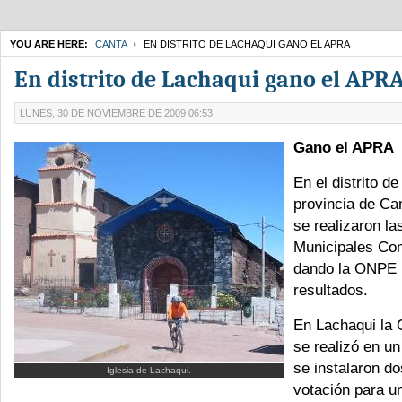
YOU ARE HERE:
CANTA
EN DISTRITO DE LACHAQUI GANO EL APRA
En distrito de Lachaqui gano el APR
LUNES, 30 DE NOVIEMBRE DE 2009 06:53
Gano el APRA
En el distrito d
provincia de Ca
se realizaron la
Municipales Co
dando la ONPE l
resultados.
En Lachaqui la 
se realizó en un
se instalaron d
Iglesia de Lachaqui.
votación para un