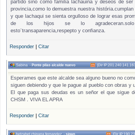
partido sino como familia lachauina y deseos de ser
provincia,como lo demuestra nuestra história.cumpla
y que lachaqui se sienta orgulloso de lograr esas prom
de los hijos se lo agradeceran.solo
esto¨transaparencia,respepto y confianza.
Responder
|
Citar
Sabina
-
Ponte pilas alcalde nuevo
|
Dir IP:201.240.141.16
Esperames que este alcalde sea alguno bueno no como
siguen debiendo y que le pague al pueblo con obras y u
El que paga sus deudas es un señor el que sigue d
CHSM . VIVA EL APRA
Responder
|
Citar
betzabet chipana fernandez
-
sigan
|
Dir IP:190.2