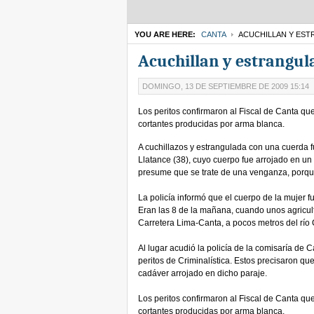
YOU ARE HERE:
CANTA
ACUCHILLAN Y ES
Acuchillan y estrangu
DOMINGO, 13 DE SEPTIEMBRE DE 2009 15:14
Los peritos confirmaron al Fiscal de Canta qu
cortantes producidas por arma blanca.
A cuchillazos y estrangulada con una cuerda 
Llatance (38), cuyo cuerpo fue arrojado en un
presume que se trate de una venganza, porque
La policía informó que el cuerpo de la mujer f
Eran las 8 de la mañana, cuando unos agriculto
Carretera Lima-Canta, a pocos metros del río 
Al lugar acudió la policía de la comisaría de C
peritos de Criminalística. Estos precisaron qu
cadáver arrojado en dicho paraje.
Los peritos confirmaron al Fiscal de Canta qu
cortantes producidas por arma blanca.