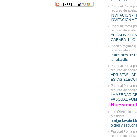
vuela es va...
Pascual Poma pr
recurso de apelaci
INVITACION - 
INVITACION A T
Pascual Poma pr
recurso de apelaci
ALISSON ALC
CARABAYLLO - 
Piden a regidor q
pasito tuntun ...
traficantes de t
carabayllo ...
Pascual Poma pr
recurso de apelaci
APRISTAS LAD
ESTAS ELECCIO
Pascual Poma pr
recurso de apelaci
LA VERDAD D
PASCUAL POMA
Nuevament.
Los Olivos: los c
outsiders
amigo lavate bi
oidos y escucha
Pascual Poma pr
recurso de apelaci