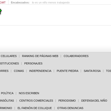
 GMT
Encabezados:
Feria: Un niño jugando es un niño menos trabajando
E CELULARES
RANKING DE PÁGINAS WEB
COLABORADORES
NSTITUCIONES
PERSONAJES
PORRES
COMAS
INDEPENDENCIA
PUENTE PIEDRA
SANTA ROSA
TO
POLÌTICA
NOS ESCRIBEN
 INSÓLITAS
CENTROS COMERCIALES
PERIODISMO
DEFENSA DEL NIÑO
TRIMONIO
EL FAENÓN DE COLLIQUE
OTRAS DENUNCIAS