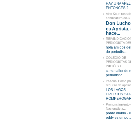
HAY UNA APEL
ENTONCES ? - 
Alex Kouri respald
candidatura de Al.
Don Lucho,
es Aprista,
hace...
REIVINDICACIO
PERIODISTA DES
hola amigos del
de periodista...
COLEGIO DE
PERIODISTAS D
INICIÓ SU...
curso taller de 
periodistic...
Pascual Poma pr
recurso de apelaci
LOS LAGOS
OPORTUNISTA
ROMPEHOGARE
Pronunciamiento d
Nacionalista...
pobre diablo - e
eddy es un po...