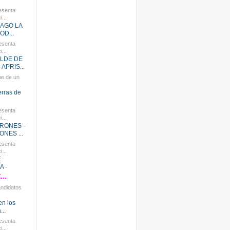
esenta
...
HAGO LA
OD...
esenta
...
ALDE DE
APRIS...
ue de un
ierras de
esenta
...
RONES -
NES ...
esenta
...
E
 -
..
andidatos
en los
...
esenta
...