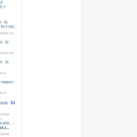
AS
S Y
- SI
A Y HO...
uentes en
l - Si
uentes en
l - Si
a la
..
y seguro
a la
..
lo
jiste -
esenta
...
JAR... -
AJ...
esenta