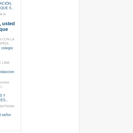
ACIÓN,
QUE S...
a la
..
 usted
 que
N CON LA
PEDI...
 colegio
E LIMA
redaccion
esenta
...
S Y
S...
el Partido
l señor