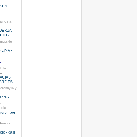
...
A EN
 -
 no iria
FUERZA
IEG...
rmuta de
LIMA -
.
a la
..
RACIAS
RE ES...
arabayllo y
ante -
e
gle ...
iero - por
 Puente
ojo - casi