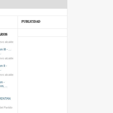
PUBLICIDAD
RIOS
evo alcalde
n III - …
.
evo alcalde
n II -
.
evo alcalde
on -
s, ...
UENTAN
el Partido