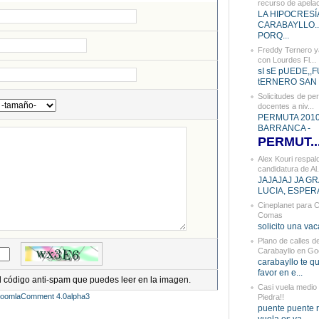
recurso de apelaci
LA HIPOCRESÍ
CARABAYLLO...
PORQ...
Freddy Ternero ya
con Lourdes Fl...
sI sE pUEDE,,
tERNERO SAN D
Solicitudes de pe
docentes a niv...
PERMUTA 2010 
BARRANCA -
PERMUT..
Alex Kouri respald
candidatura de Al.
JAJAJAJ JA G
LUCIA, ESPERA
Cineplanet para C
Comas
solicito una vac
Plano de calles d
Carabayllo en Goo
carabayllo te qu
favor en e...
el código anti-spam que puedes leer en la imagen.
Casi vuela medio
JoomlaComment 4.0alpha3
Piedra!!
puente puente r