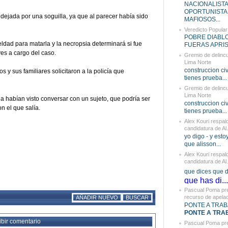
NACIONALIST
OPORTUNISTA
 dejada por una soguilla, ya que al parecer había sido
MAFIOSOS...
Veredicto Popular
POBRE DIABLO 
ldad para matarla y la necropsia determinará si fue
FUERAS APRIST
ves a cargo del caso.
Gremio de delinc
Lima Norte
construccion civi
y sus familiares solicitaron a la policía que
tienes prueba...
Gremio de delinc
Lima Norte
la habían visto conversar con un sujeto, que podría ser
construccion civi
n el que salía.
tienes prueba...
Alex Kouri respald
candidatura de Al.
yo digo - y esto
que alisson...
Alex Kouri respald
candidatura de Al.
que dices que di
que has di...
Pascual Poma pr
recurso de apelaci
AÑADIR NUEVO
BUSCAR
PONTE A TRABA
PONTE A TRAB
ibir comentario
Pascual Poma pr