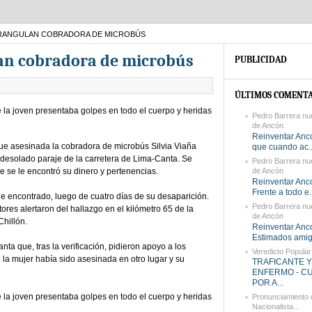
TRANGULAN COBRADORA DE MICROBÚS
lan cobradora de microbús
PUBLICIDAD
ÚLTIMOS COMENTA
e la joven presentaba golpes en todo el cuerpo y heridas
Pedro Barrera nu
de Ancón
Reinventar Anco
fue asesinada la cobradora de microbús Silvia Viaña
que cuando ac..
 desolado paraje de la carretera de Lima-Canta. Se
Pedro Barrera nu
 se le encontró su dinero y pertenencias.
de Ancón
Reinventar Anco
Frente a todo e..
ue encontrado, luego de cuatro días de su desaparición.
Pedro Barrera nu
res alertaron del hallazgo en el kilómetro 65 de la
de Ancón
Chillón.
Reinventar Anc
Estimados amigo
anta que, tras la verificación, pidieron apoyo a los
Veredicto Popular
e la mujer había sido asesinada en otro lugar y su
TRAFICANTE Y
ENFERMO - C
POR A...
e la joven presentaba golpes en todo el cuerpo y heridas
Pronunciamiento d
Nacionalista...