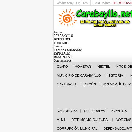
Wednesday
, Jun 16th
Last update:
08:18:53 AM
Inicio
CARABAYLLO
DISTRITOS
Lima Norte
Canta
TEMAS GENERALES
ESPECIALES
DENUNCIAS
Contactenos
CLARO
MOVISTAR
NEXTEL
NROS. D
MUNICIPIO DE CARABAYLLO
HISTORIA
I
CARABAYLLO
ANCÓN
SAN MARTÍN DE 
NACIONALES
CULTURALES
EVENTOS
H1N1
PATRIMONIO CULTURAL
NOTICIAS
CORRUPCIÓN MUNICIPAL
DEFENSA DEL PA