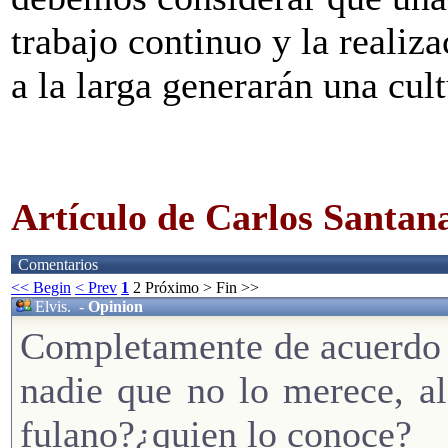
trabajo continuo y la realiz
a la larga generarán una cult
Artículo de Carlos Santan
Comentarios
<< Begin
< Prev
1
2
Próximo >
Fin >>
Elvis.
-
Opinion
Completamente de acuerdo 
nadie que no lo merece, al
fulano?¿quien lo conoce?