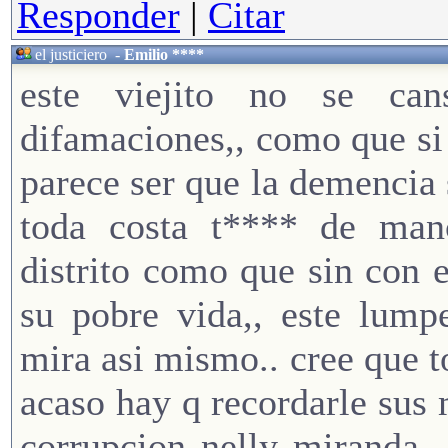
Responder
|
Citar
el justiciero
-
Emilio ****
este viejito no se ca
difamaciones,, como que si c
parece ser que la demencia s
toda costa t**** de manc
distrito como que sin con e
su pobre vida,, este lump
mira asi mismo.. cree que 
acaso hay q recordarle sus 
corrupcion nelly miranda,,