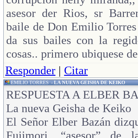
asesor der Rios, sr Barre
baile de Don Emilio Torres
da sus bailes con la regi
cosas.. primero ubiquese de
Responder
|
Citar
EMILIO TORRES
-
LA NUEVA GEISHA DE KEIKO
RESPUESTA A ELBER B
La nueva Geisha de Keiko
El Señor Elber Bazán dizqu
Fujimori, “asesor” de l