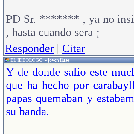
PD Sr. ******* , ya no ins
, hasta cuando sera ¡
Responder
|
Citar
EL IDEOLOGO
-
joven iluso
Y de donde salio este much
que ha hecho por carabayl
papas quemaban y estabamo
su banda.