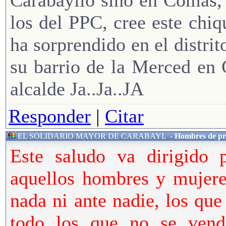
Carabayllo sino en Comas, 
los del PPC, cree este chi
ha sorprendido en el distri
su barrio de la Merced en 
alcalde Ja..Ja..JA
Responder
|
Citar
EL SOLIDARIO MAYOR DE CARABAYL
-
Hombres de pr
Este saludo va dirigido p
aquellos hombres y mujere
nada ni ante nadie, los qu
todo los que no se vend