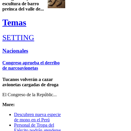
escultura de barro
preinca del valle de...
Temas
SETTING
Check all
Nacionales
Nacionales
Congreso aprueba el derribo
Cultura
de narcoavionetas
Nos escriben
Eventos
Tucanos volverán a cazar
Ciencia y Tecnología
avionetas cargadas de droga
Actividades Sociales
El Congreso de la Repúblic...
Intro Items
More:
Link Items
Descubren nueva especie
Show Image
de mono en el Perú
Show
Personal de Tropa del
Hide
Ejército podrán atenderse