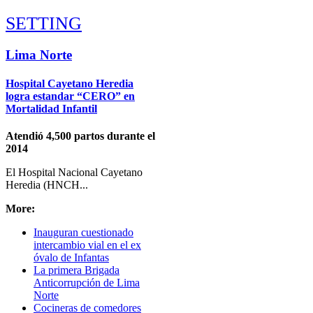
SETTING
Check all
Lima Norte
Lima Norte
Hospital Cayetano Heredia
San Martín de Porres
logra estandar “CERO” en
Los Olivos
Mortalidad Infantil
Independencia
Comas
Atendió 4,500 partos durante el
Carabayllo
2014
Puente Piedra
El Hospital Nacional Cayetano
Santa Rosa
Heredia (HNCH...
Ancón
Canta
More:
Intro Items
Inauguran cuestionado
Link Items
intercambio vial en el ex
óvalo de Infantas
Show Image
La primera Brigada
Show
Anticorrupción de Lima
Norte
Hide
Cocineras de comedores