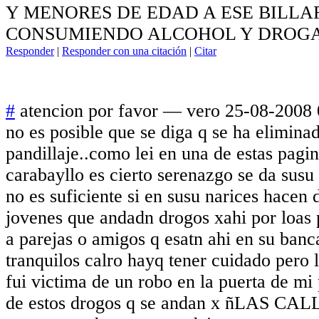
Y MENORES DE EDAD A ESE BILLA
CONSUMIENDO ALCOHOL Y DROG
Responder
|
Responder con una citación
|
Citar
#
atencion por favor
—
vero
25-08-2008 
no es posible que se diga q se ha eliminad
pandillaje..com
o lei en una de estas pagin
carabayllo es cierto serenazgo se da susu
no es suficiente si en susu narices hacen 
jovenes que andadn drogos xahi por loas 
a parejas o amigos q esatn ahi en su banc
tranquilos calro hayq tener cuidado pero 
fui victima de un robo en la puerta de mi
de estos drogos q se andan x ñLAS CAL