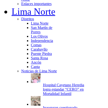
Enlaces importantes
Lima Norte
Distritos
Lima Norte
San Martín de
Porres
Los Olivos
Independencia
Comas
Carabayllo
Puente Piedra
Santa Rosa
Ancón
Canta
Noticias de Lima Norte
Hospital Cayetano Heredia
logra estandar “CERO” en
Mortalidad Infantil
Inauguran cuestionado