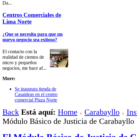
Da...
Intro Items
Centros Comerciales de
Link Items
Lima Norte
Show Image
Show
¿Que se necesita para que un
Hide
nuevo negocio sea exitoso?
El contacto con la
realidad de cientos de
micro y pequeños
negocios, me hace af...
More:
Se inaugura tienda de
Casaideas en el centro
comercial Plaza Norte
Back
Está aquí:
Home
Carabayllo
Ins
Módulo Básico de Justicia de Carabayllo