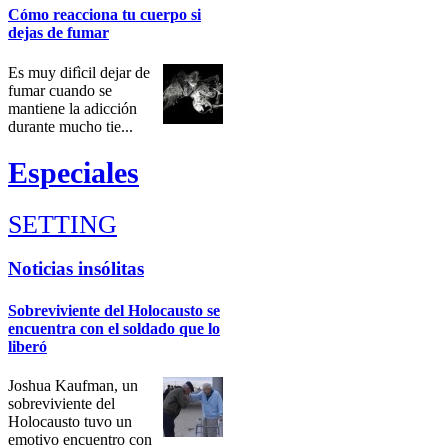
Cómo reacciona tu cuerpo si
dejas de fumar
Es muy difìcil dejar de
fumar cuando se
mantiene la adicción
durante mucho tie...
Especiales
SETTING
Check all
Noticias insólitas
H1N1
Sobreviviente del Holocausto se
Patrimonio Cultural de Lima Norte
encuentra con el soldado que lo
Noticias insólitas
liberó
Centros Comerciales de Lima Norte
Carabayllo.net y el periodismo
Joshua Kaufman, un
Defensa de la niñez
sobreviviente del
Holocausto tuvo un
Ollanta Humala
emotivo encuentro con
Atrio School