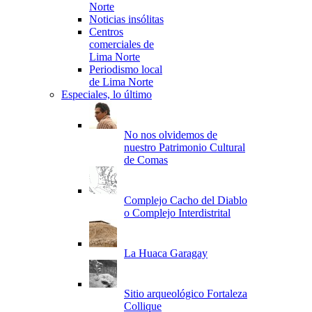
Norte
Noticias insólitas
Centros
comerciales de
Lima Norte
Periodismo local
de Lima Norte
Especiales, lo último
No nos olvidemos de
nuestro Patrimonio Cultural
de Comas
Complejo Cacho del Diablo
o Complejo Interdistrital
La Huaca Garagay
Sitio arqueológico Fortaleza
Collique