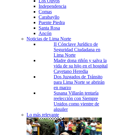
Los Olivos
Independencia
Comas
Carabayllo
Puente Piedra
Santa Rosa
Ancón
Noticias de Lima Norte
II Cónclave Jurídico de
Seguridad Ciudadana en
Lima Norte
Madre dona riñón y salva la
vida de su hijo en el hospital
Cayetano Heredia
Dos Juzgados de Tránsito
para Lima Norte se abrirán
en marzo
Susana Villarán tentaría
reelección con Siempre
Unidos como vientre de
alquiler
Lo más relevante