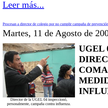
Leer más...
Procesan a director de colegio por no cumplir campaña de prevenci
Martes, 11 de Agosto de 20
UGEL 
DIREC
COMA
MEDID
INFL
Director de la UGEL 04 inspeccionó,
personalmente, campaña contra influenza.